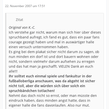
Saisoneinschätzung als einen der beiden
22. November 2007 um 17:51
Abstiegskandidaten bezeichnet, zudem erklärt, dass bei
Stephan Just irgendetwas im Kopf nicht zu stimmen
scheint und Minden der einzige Verein sei, der »Apollo«
Zitat
einen Vertrag anbieten würde. Just gab dafür die
richtige Antwort, eine sportliche, avancierte mit zehn
Original von K.-C.
Toren und einer auch sonst sehr starken Vorstellung zu
Ich verstehe gar nicht, warum man sich hier über dieses
einem der Besten auf dem Parkett.
spruchband aufregt, ich fand es gut, dass ein paar fans
Zudem wurde im Magdeburger Fan-Block nach 20
courage gezeigt haben und mal in auswärtiger halle
Minuten ein Transparent mit der Aufschrift »Kniet
einen versuch unternommen haben.
nieder ihr Bauern, eine Legende hält Einzug« ausgerollt.
Es ging bei dem plakat sicher nicht darum zu sagen, ob
Klar, dass die Emotionen in der Halle sofort überkochten
nun minden ein dorf ist und dort bauern wohnen oder
und die Gäste mit Schmährufen bedacht wurden. GWD-
nicht, sondern vielmehr darum aufsehen zu erregen
Manager Horst Bredemeier behielt indes die Ruhe und
und das hat man ja geschafft. VIELEN Dank an euch
sagte nur: »Man wird ja eigentlich erst zur Legende,
alle!!!
wenn man tot ist. Ich hoffe aber, dass der SC noch nicht
Ihr solltet euch einmal spiele und fankultur in der
tot ist!«
fußballoberliga anschauen, was da abgeht ist sicher
Auf jeden Fall erwiesen die »Fans« des SCM ihren
nicht toll, aber die würden sich über solch ein
Farben mit der hochnäsigen Form der maßlosen
spruchbändchen totlachen!
Überschätzung einen Bärendienst. Fortan war nämlich
Nehmt das doch nicht so ernst, oder man müsste den
dauerhafte Rückendeckung für die Spieler in grün und
eindruck haben, dass minden angst hatte, dass in
weiß garantiert. Die spielten sich aber auch ohne die
eigener halle die fans davonlaufen. Also nur mut.