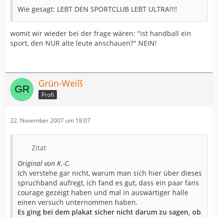
»Unterstützung« der Gästeanhänger in einen wahren
Wie gesagt: LEBT DEN SPORTCLUB LEBT ULTRA!!!!
Rausch. Obwohl Björn Buhrmester und Malik Besirevic
im ersten Abschnitt nur jeweils einen Ball zu packen
bekamen, stellte GWD die Magdeburger Angreifer, bei
womit wir wieder bei der frage wären: "ist handball ein
denen das abwanderungswillige Polen-Duo Grzegorz
sport, den NUR alte leute anschauen?" NEIN!
Tkaczyk und Karol Bielecki nicht gerade wie ein
Zugpferd wirkte, dank harter und aggressiver Abwehr
immer wieder vor kaum lösbare Probleme.
Bis zum 11:10 (16.) war es zunächst ein Kopf-an-Kopf-
Grün-Weiß
Fight. Doch mit Tempo und deutlicher spielerischer
Profi
Überlegenheit knackten die Grün-Weißen in der Folge
immer wieder die löchrige SCM-Defensive und setzten
sich über 13:10 (19.), 15:11 (21.) und 18:12 (24.) bis auf
22. November 2007 um 18:07
22:14 und 23:15 ab. Die Hausherren verzeichneten bei
29 Angriffen nur ganze sechs Fehler!
»Wir haben uns halbseiden und desolat präsentiert«,
Zitat
fand SCM-Interimscoach Helmut Kurrat nach dem
Original von K.-C.
Schlusspfiff klare Worte. »Dabei wussten wir genau, was
Ich verstehe gar nicht, warum man sich hier über dieses
auf uns zukommt. Wir haben GWD auf gar keinen Fall
spruchband aufregt, ich fand es gut, dass ein paar fans
unterschätzt. Jetzt müssen wir der Tatsache ins Auge
courage gezeigt haben und mal in auswärtiger halle
sehen, dass wir ins untere Drittel rutschen und uns um
einen versuch unternommen haben.
den Klassenverbleib bemühen müssen. Eine für
Es ging bei dem plakat sicher nicht darum zu sagen, ob
Magdeburg völlig neue Realität!«