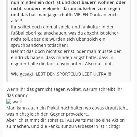
nun minden ein dorf ist und dort bauern wohnen oder
Jedem im Mindener Lager war klar, dass das Niveau der
nicht, sondern vielmehr darum aufsehen zu erregen
ersten 30 Minuten nicht zu halten sein würde. GWD
und das hat man ja geschafft.
VIELEN Dank an euch
hatte im ersten Abschnitt sichtlich überpaced. Hinzu
alle!!!
kam, dass nun zu wenig aus der Bewegung heraus kam,
Ihr solltet euch einmal spiele und fankultur in der
zuviel Handball aus dem Stand gespielt wurde.
fußballoberliga anschauen, was da abgeht ist sicher
Anders die Gäste, für die es nun auch um die allerdings
nicht toll, aber die würden sich über solch ein
bereits verlorene Ehre ging. Sie waren in der Abwehr
spruchbändchen totlachen!
nun sehr viel griffiger, was insbesondere GWD-Torjäger
Nehmt das doch nicht so ernst, oder man müsste den
Arne Niemeyer bei zwei Rot-würdigen Fouls von Bielecki
eindruck haben, dass minden angst hatte, dass in
und Kabangele zu spüren bekam. Doch Minden knickte
eigener halle die fans davonlaufen. Also nur mut.
nicht ein, sondern kämpfte um den vor Augen liegenden
Sieg. So kam Magdeburg nur auf 24:28 heran, kassierte
Wie gesagt: LEBT DEN SPORTCLUB LEBT ULTRA!!!!
aber postwendend bei doppelter Manndeckung gegen
Niemeyer und Just das 24:30. Und als Apollo nach
Wenn ihr das garnicht sagen wolltet, warum schreibt ihr
gespielten 53 Minuten und 36 Sekunden sogar auf 32:25
das dann?
erhöhte, war die Entscheidung gefallen.
Man kann auch ein Plakat hochhalten wo etwas draufsteht,
was nicht gleich den Gegner provoziert...
Artikel vom 22.11.2007
Aber ich stimmt dir sonst zu: Auswärts mal so eine Aktion
zu machen, und die Fankultur zu verbessern ist richtig!