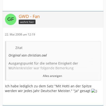
GWD - Fan
wohnt hier
22. Mai 2008 um 12:19
Zitat
Original von christian.owl
Ausgangspunkt für die seltene Einigkeit der
Mühlenkreisler war folgende Bemerkung
Alles anzeigen
Sehr schön, dass Dankersenfans gibt, die sich für eine
Ich habe lediglich zu dem Satz "Mit Hotti an der Spitze
SG Ostwestfalen-Lippe mit Spielort Herford begeistern
werden wir jedes Jahr Deutscher Meister." "ja" gesagt
können. Hätte ich nicht für möglich gehalten! Jetzt
müssen wir nur noch die Lemgo-Fraktion für diese Idee
begeistern. Das dürfte allerdings nicht zu schwer sein,