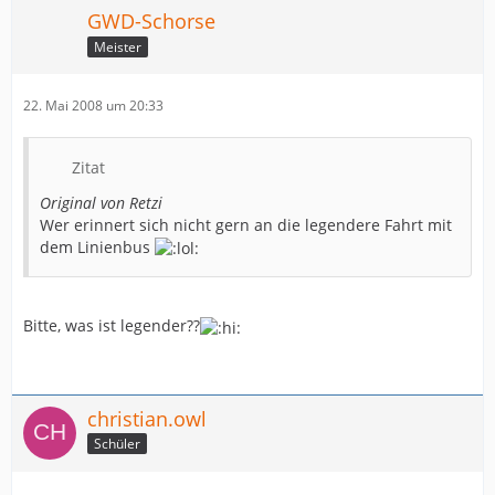
da sie ja heute schon gelegentlich nach Halle in das
GWD-Schorse
Gerry Weber Stadion ausweichen. Da der Standort Halle
Meister
für ein solches Trio nicht genügend Zuschauerkapazität
hat, müsste sowieso eine neue Arena entstehen.
Herford ist dafür genau der richtige Standort.
22. Mai 2008 um 20:33
Die geballte Ostwestfalenkraft würde auch in die
europäischen Spitze vorstoßen können.
Zitat
Original von Retzi
Wer erinnert sich nicht gern an die legendere Fahrt mit
Lemgo/Lübbecke/Minden >> SG Ostwestfalen-Lippe
dem Linienbus
Bitte, was ist legender??
christian.owl
Schüler