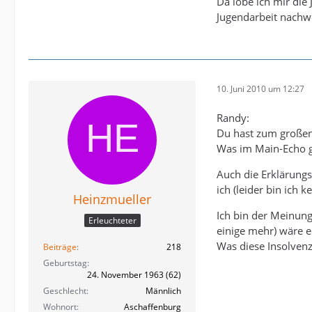
Da lobe ich mir die
Jugendarbeit nachw
10. Juni 2010 um 12:27
Randy:
Du hast zum großen T
Was im Main-Echo ge
Auch die Erklärung
ich (leider bin ich 
Heinzmueller
Ich bin der Meinun
Erleuchteter
einige mehr) wäre e
Was diese Insolvenz
Beiträge
218
Geburtstag
24. November 1963 (62)
Geschlecht
Männlich
Wohnort
Aschaffenburg