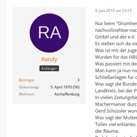
9. Juni 2010 um 23:13
Nur beim "Drumherum
nachvollziehbar nach
GmbH und der e.V. P
Es stellen sich da vi
Was ist mit der Jugen
Wurden für das HBL
Randy
Was passiert mit de
Anfänger
Man kann ja nun nic
Schließanlagen für
Beiträge
3
Was sagt die Bundes
Geburtstag
5. April 1970 (56)
Landkreis, bei der 
Wohnort
Aschaffenburg
In vielen Zeitungs
Machermanier durch
Gerd Schüssler wurd
Was sagt der Mutter
Tolles viel erklärt
der Räume.