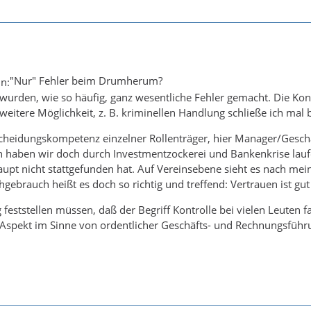
"Nur" Fehler beim Drumherum?
h wurden, wie so häufig, ganz wesentliche Fehler gemacht. Die Kon
 weitere Möglichkeit, z. B. kriminellen Handlung schließe ich mal
cheidungskompetenz einzelner Rollenträger, hier Manager/Geschä
en haben wir doch durch Investmentzockerei und Bankenkrise lauf
aupt nicht stattgefunden hat. Auf Vereinsebene sieht es nach mei
ebrauch heißt es doch so richtig und treffend: Vertrauen ist gut -
 feststellen müssen, daß der Begriff Kontrolle bei vielen Leuten f
e Aspekt im Sinne von ordentlicher Geschäfts- und Rechnungsführu