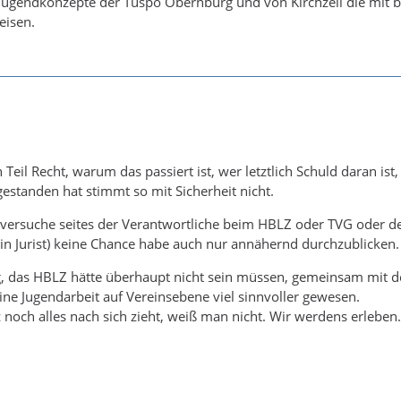
 Jugendkonzepte der Tuspo Obernburg und von Kirchzell die mit be
eisen.
eil Recht, warum das passiert ist, wer letztlich Schuld daran ist, 
standen hat stimmt so mit Sicherheit nicht.
sversuche seites der Verantwortliche beim HBLZ oder TVG oder de
kein Jurist) keine Chance habe auch nur annähernd durchzublicken. 
g, das HBLZ hätte überhaupt nicht sein müssen, gemeinsam mit d
ine Jugendarbeit auf Vereinsebene viel sinnvoller gewesen.
 noch alles nach sich zieht, weiß man nicht. Wir werdens erleben.