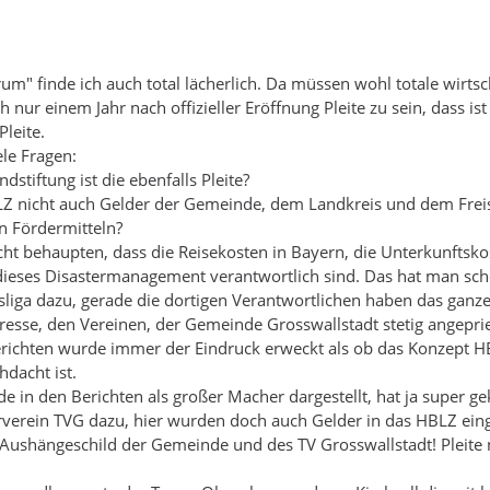
" finde ich auch total lächerlich. Da müssen wohl totale wirtsc
 nur einem Jahr nach offizieller Eröffnung Pleite zu sein, dass i
leite.
ele Fragen:
dstiftung ist die ebenfalls Pleite?
Z nicht auch Gelder der Gemeinde, dem Landkreis und dem Freis
n Fördermitteln?
ht behaupten, dass die Reisekosten in Bayern, die Unterkunftsko
 dieses Disastermanagement verantwortlich sind. Das hat man sc
liga dazu, gerade die dortigen Verantwortlichen haben das ganz
Presse, den Vereinen, der Gemeinde Grosswallstadt stetig angepri
berichten wurde immer der Eindruck erweckt als ob das Konzept 
dacht ist.
e in den Berichten als großer Macher dargestellt, hat ja super ge
verein TVG dazu, hier wurden doch auch Gelder in das HBLZ eing
es Aushängeschild der Gemeinde und des TV Grosswallstadt! Pleit