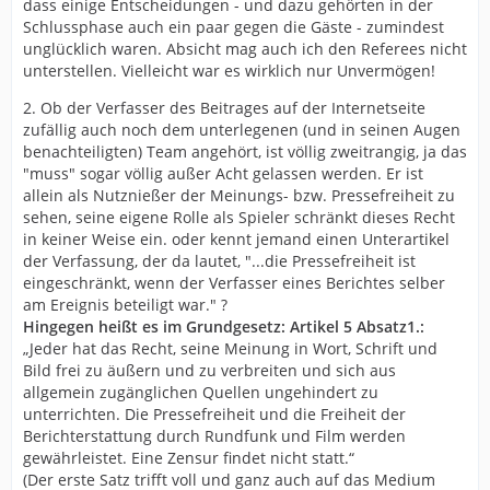
dass einige Entscheidungen - und dazu gehörten in der
Schlussphase auch ein paar gegen die Gäste - zumindest
unglücklich waren. Absicht mag auch ich den Referees nicht
unterstellen. Vielleicht war es wirklich nur Unvermögen!
2. Ob der Verfasser des Beitrages auf der Internetseite
zufällig auch noch dem unterlegenen (und in seinen Augen
benachteiligten) Team angehört, ist völlig zweitrangig, ja das
"muss" sogar völlig außer Acht gelassen werden. Er ist
allein als Nutznießer der Meinungs- bzw. Pressefreiheit zu
sehen, seine eigene Rolle als Spieler schränkt dieses Recht
in keiner Weise ein. oder kennt jemand einen Unterartikel
der Verfassung, der da lautet, "...die Pressefreiheit ist
eingeschränkt, wenn der Verfasser eines Berichtes selber
am Ereignis beteiligt war." ?
Hingegen heißt es im Grundgesetz: Artikel 5 Absatz1.:
„Jeder hat das Recht, seine Meinung in Wort, Schrift und
Bild frei zu äußern und zu verbreiten und sich aus
allgemein zugänglichen Quellen ungehindert zu
unterrichten. Die Pressefreiheit und die Freiheit der
Berichterstattung durch Rundfunk und Film werden
gewährleistet. Eine Zensur findet nicht statt.“
(Der erste Satz trifft voll und ganz auch auf das Medium