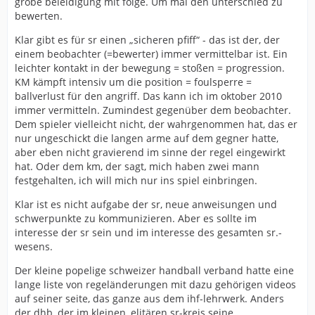
grobe beleidigung mit folge. Um mal den unterschied zu
bewerten.
Klar gibt es für sr einen „sicheren pfiff“ - das ist der, der
einem beobachter (=bewerter) immer vermittelbar ist. Ein
leichter kontakt in der bewegung = stoßen = progression.
KM kämpft intensiv um die position = foulsperre =
ballverlust für den angriff. Das kann ich im oktober 2010
immer vermitteln. Zumindest gegenüber dem beobachter.
Dem spieler vielleicht nicht, der wahrgenommen hat, das er
nur ungeschickt die langen arme auf dem gegner hatte,
aber eben nicht gravierend im sinne der regel eingewirkt
hat. Oder dem km, der sagt, mich haben zwei mann
festgehalten, ich will mich nur ins spiel einbringen.
Klar ist es nicht aufgabe der sr, neue anweisungen und
schwerpunkte zu kommunizieren. Aber es sollte im
interesse der sr sein und im interesse des gesamten sr.-
wesens.
Der kleine popelige schweizer handball verband hatte eine
lange liste von regeländerungen mit dazu gehörigen videos
auf seiner seite, das ganze aus dem ihf-lehrwerk. Anders
der dhb, der im kleinen, elitären sr-kreis seine