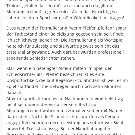
Trainer gefallen lassen müssen. Und auch da gilt die
Meinungsfreiheit ja grenzenlos. Auch das ist richtig so,
sofern sie ihren Sport vor großer Öffentlichkeit austragen!
Dass wegen der Formulierung "wenn Pfeifen pfeifen" sogar
der Tatbestand einer Beleidigung gegeben sein soll, finde
ich schlichtweg lächerlich. Die Formulierung als Wortspiel
halte ich für zulässig und sie wurde gewiss so nicht das
erste Mal angewandt. Auch darüber würden professionell
arbeitende Schiedsrichter stehen.
Klar, wenn ein beteiligter Akteur mitten im Spiel den
Schiedsrichter als "Pfeife" bezeichnet ist es eine
Unsportlichkeit, die laut Regelwerk zu ahnden ist, weil es im
Spiel stattfindet - meinetwegen auch noch zehn Minuten
danach.
Aber unsportlich kann es im Nachhinein in einem Beitrag
nicht sein, wenn der Verfasser sein Recht auf
Meinungsfreiheit wahrnimmt, zumal er selber mit Namen
dafür steht. Nicht die Schiedsrichter wurden als Person
angegriffen, sondern deren Leistung aus subjektiver Sicht
bewertet. Das ist zulässig. Bei der Handhabung der
Pressefreiheit wird nicht vorgeschrieben, immer objektiv