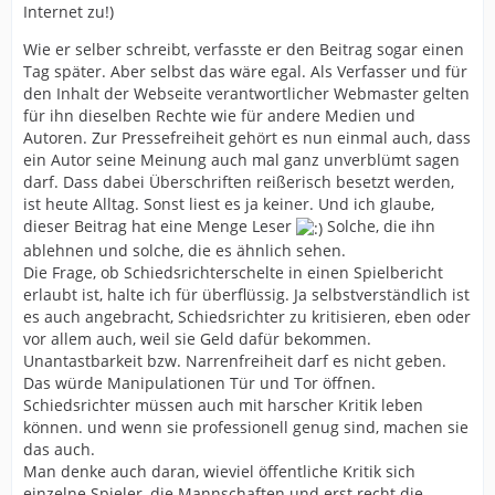
Internet zu!)
Wie er selber schreibt, verfasste er den Beitrag sogar einen
Tag später. Aber selbst das wäre egal. Als Verfasser und für
den Inhalt der Webseite verantwortlicher Webmaster gelten
für ihn dieselben Rechte wie für andere Medien und
Autoren. Zur Pressefreiheit gehört es nun einmal auch, dass
ein Autor seine Meinung auch mal ganz unverblümt sagen
darf. Dass dabei Überschriften reißerisch besetzt werden,
ist heute Alltag. Sonst liest es ja keiner. Und ich glaube,
dieser Beitrag hat eine Menge Leser
Solche, die ihn
ablehnen und solche, die es ähnlich sehen.
Die Frage, ob Schiedsrichterschelte in einen Spielbericht
erlaubt ist, halte ich für überflüssig. Ja selbstverständlich ist
es auch angebracht, Schiedsrichter zu kritisieren, eben oder
vor allem auch, weil sie Geld dafür bekommen.
Unantastbarkeit bzw. Narrenfreiheit darf es nicht geben.
Das würde Manipulationen Tür und Tor öffnen.
Schiedsrichter müssen auch mit harscher Kritik leben
können. und wenn sie professionell genug sind, machen sie
das auch.
Man denke auch daran, wieviel öffentliche Kritik sich
einzelne Spieler, die Mannschaften und erst recht die