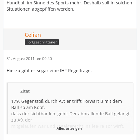
Handball im Sinne des Sports mehr. Deshalb soll in solchen
Situationen abgepfiffen werden.
Celian
Fortgeschrittener
31. August 2011 um 09:40
Hierzu gibt es sogar eine IHF-Regelfrage:
Zitat
179. Gegenstoß durch A7: er trifft Torwart B mit dem
Ball so am Kopf,
dass der sichtbar k.o. geht. Der abprallende Ball gelangt
zu A9, der
mitgelaufen war und regelgerecht ins lee-re Tor wirft.
Alles anzeigen
Richtige
Entscheidung, sofern der Schiedsrichter pfeift, wenn