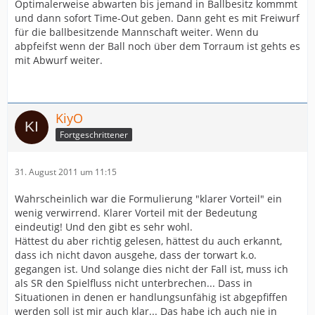
Optimalerweise abwarten bis jemand in Ballbesitz kommmt
der Ball über dem
und dann sofort Time-Out geben. Dann geht es mit Freiwurf
Torraum (also noch nicht im Tor) ist ?
für die ballbesitzende Mannschaft weiter. Wenn du
a) Tor für A
abpfeifst wenn der Ball noch über dem Torraum ist gehts es
b) 7-Meter-Wurf für A
mit Abwurf weiter.
c) Freiwurf für A mit Anpfiff
d) Time out
(13,4b, Erläuterung 2)
KiyO
Fortgeschrittener
31. August 2011 um 11:15
Wahrscheinlich war die Formulierung "klarer Vorteil" ein
wenig verwirrend. Klarer Vorteil mit der Bedeutung
eindeutig! Und den gibt es sehr wohl.
Hättest du aber richtig gelesen, hättest du auch erkannt,
dass ich nicht davon ausgehe, dass der torwart k.o.
gegangen ist. Und solange dies nicht der Fall ist, muss ich
als SR den Spielfluss nicht unterbrechen... Dass in
Situationen in denen er handlungsunfähig ist abgepfiffen
werden soll ist mir auch klar... Das habe ich auch nie in