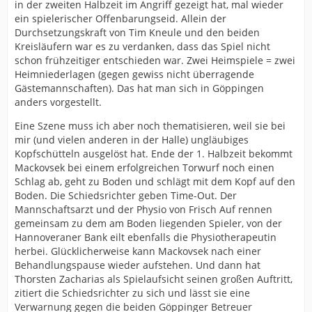
in der zweiten Halbzeit im Angriff gezeigt hat, mal wieder
ein spielerischer Offenbarungseid. Allein der
Durchsetzungskraft von Tim Kneule und den beiden
Kreisläufern war es zu verdanken, dass das Spiel nicht
schon frühzeitiger entschieden war. Zwei Heimspiele = zwei
Heimniederlagen (gegen gewiss nicht überragende
Gästemannschaften). Das hat man sich in Göppingen
anders vorgestellt.
Eine Szene muss ich aber noch thematisieren, weil sie bei
mir (und vielen anderen in der Halle) ungläubiges
Kopfschütteln ausgelöst hat. Ende der 1. Halbzeit bekommt
Mackovsek bei einem erfolgreichen Torwurf noch einen
Schlag ab, geht zu Boden und schlägt mit dem Kopf auf den
Boden. Die Schiedsrichter geben Time-Out. Der
Mannschaftsarzt und der Physio von Frisch Auf rennen
gemeinsam zu dem am Boden liegenden Spieler, von der
Hannoveraner Bank eilt ebenfalls die Physiotherapeutin
herbei. Glücklicherweise kann Mackovsek nach einer
Behandlungspause wieder aufstehen. Und dann hat
Thorsten Zacharias als Spielaufsicht seinen großen Auftritt,
zitiert die Schiedsrichter zu sich und lässt sie eine
Verwarnung gegen die beiden Göppinger Betreuer