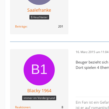
Saalefranke
Erleuchteter
Beiträge
201
16. März 2015 um 11:04
Beuger bezieht sich
Dort spielen 4 Ehe
Blacky 1964
immer im Vordergrund
Ein Fan ist ein Gefa
Reaktionen
8
ist er auf romantis