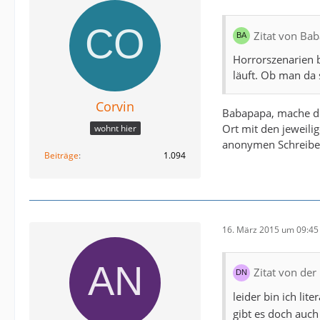
Zitat von Ba
Horrorszenarien b
läuft. Ob man da 
Corvin
Babapapa, mache dir
Ort mit den jeweili
wohnt hier
anonymen Schreiber
Beiträge
1.094
16. März 2015 um 09:45
Zitat von der 
leider bin ich li
gibt es doch auch