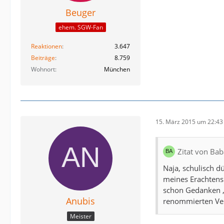
Beuger
ehem. SGW-Fan
Reaktionen
3.647
Beiträge
8.759
Wohnort
München
15. März 2015 um 22:43
Zitat von Ba
Naja, schulisch d
meines Erachtens
schon Gedanken ,
Anubis
renommierten Ver
Meister