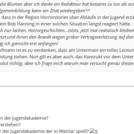
die Blumen aber ich denke ein Redakteur hat besseres zu tun als sic
lgemeinbildung kann ein Zitat wiedergeben^^
st, dass in der Region Horrorstories über Abläufe in der Jugend er
ein Bob Hanning in einer solchen Situation längst reagiert hätte.
h nur lachen, Horrorgeschichten...tststs, jetzt mal realistisch blei
setzt und ihnen den Anwalt wegen grober Vertragsverletzung auf de
 ich garnicht erst anfangen!
ofmann ist es zu verdanken, dass am Untermain ein tolles Leistu
istung ziehen. Nun gilt es aber auch, das Konsrukt vor dem Unt
bsolut richtig, aber ich frage mich warum man versucht genau die
von der Jugendakademie?
erstehen?
er der Jugendakademie der in Wetzlar spielt?