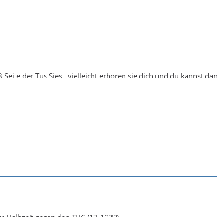
FB Seite der Tus Sies...vielleicht erhören sie dich und du kannst
ur Halbzeit gegen den THC (17-13?!?)