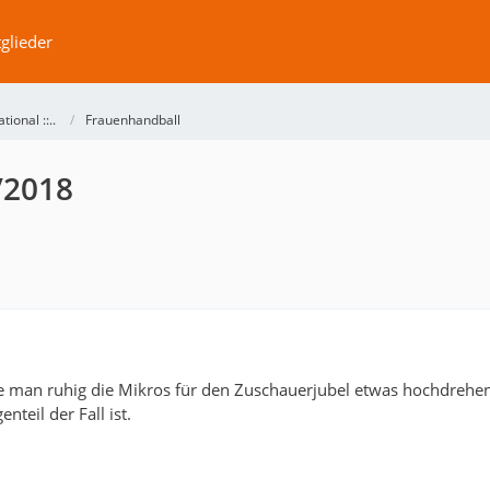
glieder
ational ::..
Frauenhandball
/2018
 man ruhig die Mikros für den Zuschauerjubel etwas hochdrehen.
nteil der Fall ist.