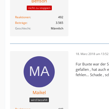
Benson
nicht zu stoppen
Reaktionen
492
Beiträge
3.565
Geschlecht
Männlich
18. März 2018 um 13:52
Für Buxte war der S
gefallen , hat auch 
fehlen... Schade , sc
Maikel
wird bezahlt