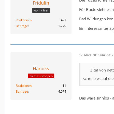
Fridulin
Für Buxte sieht es 
wohnt hier
Bad Wildungen kön
Reaktionen
421
Beiträge
1.270
Ein interessanter Sp
17. März 2018 um 20:17
Harpiks
Zitat von net
nicht zu stoppen
schreib es auf di
Reaktionen
11
Beiträge
4.074
Das wäre sinnlos - 