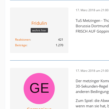
17. März 2018 um 21:00
TuS Metzingen - Thü
Fridulin
Borussia Dortmund 
wohnt hier
FRISCH AUF Göpping
Reaktionen
421
Beiträge
1.270
17. März 2018 um 21:00
Der metzinger Komm
30-Sekunden-Regel g
anderen Bedingunge
Zum Spiel: die Abweh
wenn man sie hat, b