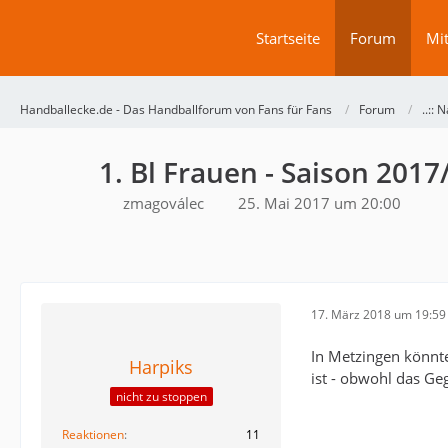
Startseite
Forum
Mit
Handballecke.de - Das Handballforum von Fans für Fans
Forum
..:: N
1. Bl Frauen - Saison 2017
zmagoválec
25. Mai 2017 um 20:00
17. März 2018 um 19:59
In Metzingen könnte
Harpiks
ist - obwohl das Gege
nicht zu stoppen
Reaktionen
11