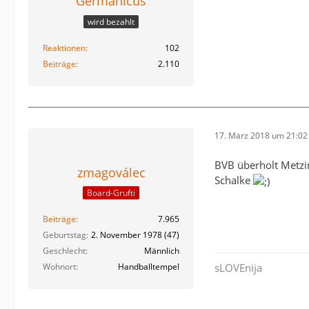
Germanicus
wird bezahlt
Reaktionen
102
Beiträge
2.110
17. März 2018 um 21:02
BVB überholt Metzin
zmagoválec
Schalke
Board-Grufti
Beiträge
7.965
Geburtstag
2. November 1978 (47)
Geschlecht
Männlich
Wohnort
Handballtempel
sLOVEnija