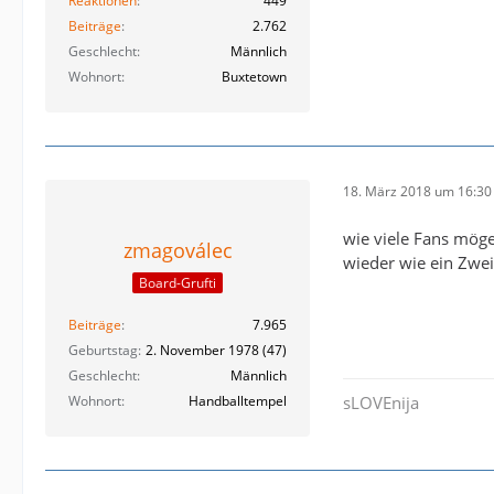
Reaktionen
449
Beiträge
2.762
Geschlecht
Männlich
Wohnort
Buxtetown
18. März 2018 um 16:30
wie viele Fans möge
zmagoválec
wieder wie ein Zweit
Board-Grufti
Beiträge
7.965
Geburtstag
2. November 1978 (47)
Geschlecht
Männlich
Wohnort
Handballtempel
sLOVEnija