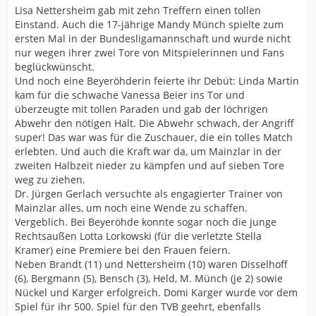
Lisa Nettersheim gab mit zehn Treffern einen tollen
Einstand. Auch die 17-jährige Mandy Münch spielte zum
ersten Mal in der Bundesligamannschaft und wurde nicht
nur wegen ihrer zwei Tore von Mitspielerinnen und Fans
beglückwünscht.
Und noch eine Beyeröhderin feierte ihr Debüt: Linda Martin
kam für die schwache Vanessa Beier ins Tor und
überzeugte mit tollen Paraden und gab der löchrigen
Abwehr den nötigen Halt. Die Abwehr schwach, der Angriff
super! Das war was für die Zuschauer, die ein tolles Match
erlebten. Und auch die Kraft war da, um Mainzlar in der
zweiten Halbzeit nieder zu kämpfen und auf sieben Tore
weg zu ziehen.
Dr. Jürgen Gerlach versuchte als engagierter Trainer von
Mainzlar alles, um noch eine Wende zu schaffen.
Vergeblich. Bei Beyeröhde konnte sogar noch die junge
Rechtsaußen Lotta Lorkowski (für die verletzte Stella
Kramer) eine Premiere bei den Frauen feiern.
Neben Brandt (11) und Nettersheim (10) waren Disselhoff
(6), Bergmann (5), Bensch (3), Held, M. Münch (je 2) sowie
Nückel und Karger erfolgreich. Domi Karger wurde vor dem
Spiel für ihr 500. Spiel für den TVB geehrt, ebenfalls