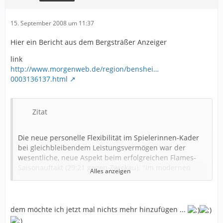
15. September 2008 um 11:37
Hier ein Bericht aus dem Bergsträßer Anzeiger
link
http://www.morgenweb.de/region/benshei…
0003136137.html
Zitat
Die neue personelle Flexibilität im Spielerinnen-Kader
bei gleichbleibendem Leistungsvermögen war der
wesentliche, neue Aspekt beim erfolgreichen Flames-
Saisonauftakt (29:21 gegen Zwickau). "Im modernen
Alles anzeigen
Handball reichen nicht mehr sechs gute Spieler, man
braucht zwölf", erklärte Trainer "Lucky" Cojocar. Neun
Torschützinnen waren Beleg für das Funktionieren
dieses Konzepts.
dem möchte ich jetzt mal nichts mehr hinzufügen ...