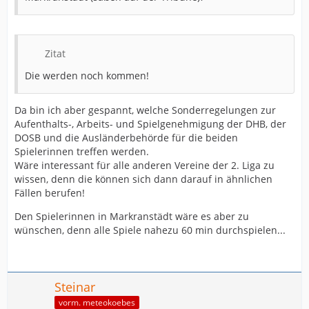
dass die HSG Bensheim/Auerbach vor einer sonnigen
sportlichen Zukunft steht. eh
Bergsträßer Anzeiger
Zitat
15. September 2008
Die werden noch kommen!
Da bin ich aber gespannt, welche Sonderregelungen zur
Aufenthalts-, Arbeits- und Spielgenehmigung der DHB, der
DOSB und die Ausländerbehörde für die beiden
Spielerinnen treffen werden.
Wäre interessant für alle anderen Vereine der 2. Liga zu
wissen, denn die können sich dann darauf in ähnlichen
Fällen berufen!
Den Spielerinnen in Markranstädt wäre es aber zu
wünschen, denn alle Spiele nahezu 60 min durchspielen...
Steinar
vorm. meteokoebes