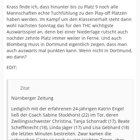
Krass finde ich, dass hinunter bis zu Platz 9 noch alle
Mannschaften echte Tuchfühlung zu den Play-off Plätzen
haben werden. Im Kampf um den Klassenerhalt steht dann
wohl nächsten Sonntag das für den THC wichtigste
Auswärtsspiel an, denn bei einer Niederlage rutscht auch
nochder zehnte Platz immer weiter in Ferne. Und auch
Blomberg muss in Dortmund eigentlich zeigen, dass man
auch auswärts mal punkten kann. Wenn nicht in Dortmund,
wo dann?
EDIT:
Zitat
Nürnberger Zeitung
Lediglich mit der erfahrenen 24-jährigen Katrin Engel
ließ der Coach Sabine Stockhorst (22) im Tor, deren
Zwillingsschwester Christina, Tanja Schorradt (17), Beate
Scheffknecht (18), Linda Jäger (17) und Lisa Gebhard (18)
die letzten Minuten bestreiten. Zwar kamen die
schwachen Gäste so noch zu vier leichten Toren, aber