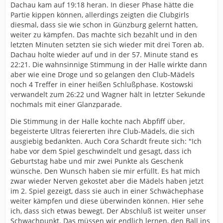
Dachau kam auf 19:18 heran. In dieser Phase hätte die
Partie kippen können, allerdings zeigten die Clubgirls
diesmal, dass sie wie schon in Günzburg gelernt hatten,
weiter zu kämpfen. Das machte sich bezahlt und in den
letzten Minuten setzten sie sich wieder mit drei Toren ab.
Dachau holte wieder auf und in der 57. Minute stand es
22:21. Die wahnsinnige Stimmung in der Halle wirkte dann
aber wie eine Droge und so gelangen den Club-Mädels
noch 4 Treffer in einer heißen Schlußphase. Kostowski
verwandelt zum 26:22 und Wagner hält in letzter Sekunde
nochmals mit einer Glanzparade.
Die Stimmung in der Halle kochte nach Abpfiff über,
begeisterte Ultras feiererten ihre Club-Mädels, die sich
ausgiebig bedankten. Auch Cora Schardt freute sich: "Ich
habe vor dem Spiel geschwindelt und gesagt, dass ich
Geburtstag habe und mir zwei Punkte als Geschenk
wünsche. Den Wunsch haben sie mir erfüllt. Es hat mich
zwar wieder Nerven gekostet aber die Mädels haben jetzt
im 2. Spiel gezeigt, dass sie auch in einer Schwächephase
weiter kämpfen und diese überwinden können. Hier sehe
ich, dass sich etwas bewegt. Der Abschluß ist weiter unser
Schwachpunkt. Das müssen wir endlich lernen, den Ball ins