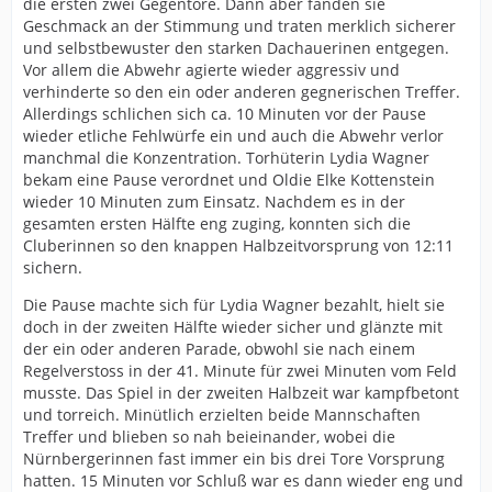
die ersten zwei Gegentore. Dann aber fanden sie
Geschmack an der Stimmung und traten merklich sicherer
und selbstbewuster den starken Dachauerinen entgegen.
Vor allem die Abwehr agierte wieder aggressiv und
verhinderte so den ein oder anderen gegnerischen Treffer.
Allerdings schlichen sich ca. 10 Minuten vor der Pause
wieder etliche Fehlwürfe ein und auch die Abwehr verlor
manchmal die Konzentration. Torhüterin Lydia Wagner
bekam eine Pause verordnet und Oldie Elke Kottenstein
wieder 10 Minuten zum Einsatz. Nachdem es in der
gesamten ersten Hälfte eng zuging, konnten sich die
Cluberinnen so den knappen Halbzeitvorsprung von 12:11
sichern.
Die Pause machte sich für Lydia Wagner bezahlt, hielt sie
doch in der zweiten Hälfte wieder sicher und glänzte mit
der ein oder anderen Parade, obwohl sie nach einem
Regelverstoss in der 41. Minute für zwei Minuten vom Feld
musste. Das Spiel in der zweiten Halbzeit war kampfbetont
und torreich. Minütlich erzielten beide Mannschaften
Treffer und blieben so nah beieinander, wobei die
Nürnbergerinnen fast immer ein bis drei Tore Vorsprung
hatten. 15 Minuten vor Schluß war es dann wieder eng und