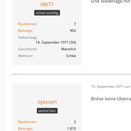
Eine Niederlage mit
Ide71
schon süchtig
Reaktionen
7
Beiträge
902
Geburtstag
16. September 1971 (54)
Geschlecht
Männlich
Wohnort
Schlat
14. September 2011 um 
Bisher keine Überr
ojessen
wohnt hier
Reaktionen
2
Beiträge
1.810