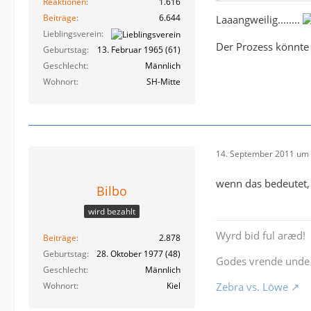
Reaktionen
1.616
Beiträge
6.644
Laaangweilig........
Lieblingsverein
Der Prozess könnte 
Geburtstag
13. Februar 1965 (61)
Geschlecht
Männlich
Wohnort
SH-Mitte
14. September 2011 um 
wenn das bedeutet,
Bilbo
wird bezahlt
Wyrd bid ful aræd!
Beiträge
2.878
Geburtstag
28. Oktober 1977 (48)
Godes vrende unde 
Geschlecht
Männlich
Wohnort
Kiel
Zebra vs. Löwe