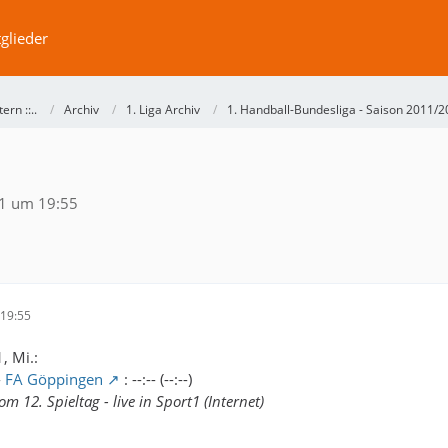
glieder
ntern ::..
Archiv
1. Liga Archiv
1. Handball-Bundesliga - Saison 2011/
1 um 19:55
19:55
, Mi.:
-
FA Göppingen
: --:-- (--:--)
m 12. Spieltag - live in Sport1 (Internet)