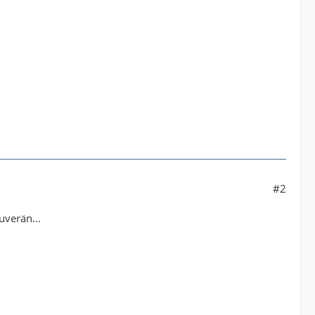
#2
uverän...