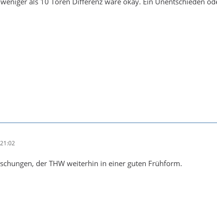
 weniger als 10 Toren Differenz wäre okay. Ein Unentschieden oder
21:02
aschungen, der THW weiterhin in einer guten Frühform.