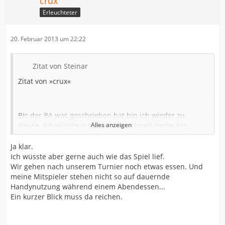
crux
Erleuchteter
20. Februar 2013 um 22:22
Zitat von Steinar
Zitat von »crux«
Bis der BA was geschrieben hat bin ich wieder zu
Hause. Ich wüsste nur mal ganz schnell gerne das
Alles anzeigen
Ergebnis und wie das Spiel gelaufen ist.
Das SIS übers Handy ist
Ja klar.
Ich wüsste aber gerne auch wie das Spiel lief.
Och büddeeee komm mach schon...
Wir gehen nach unserem Turnier noch etwas essen. Und
meine Mitspieler stehen nicht so auf dauernde
Handynutzung während einem Abendessen...
Ein kurzer Blick muss da reichen.
Bei handball-world.com | Handball - Zu Hause in den
Hallen dieser Welt kann man die Ergebnisse doch auch
mitverfolgen...