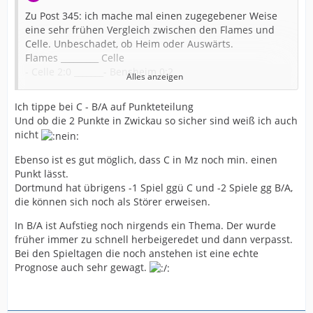
Zu Post 345: ich mache mal einen zugegebener Weise
eine sehr frühen Vergleich zwischen den Flames und
Celle. Unbeschadet, ob Heim oder Auswärts.
Flames _________ Celle
- Celle 2:0 _______- Bensheim 0:2
Alles anzeigen
- Mainz 2:0 ______ - Travemünde 2:0
- Zwickau 2:0 _____- Bietigheim 0:2
Ich tippe bei C - B/A auf Punkteteilung
- Travemünde 2:0 _- Kirchhof 2:0
Und ob die 2 Punkte in Zwickau so sicher sind weiß ich auch
- Bietigheim 0:2 __ - Greven 2:0
nicht
- Harrislee 2:0 ____- Halle 0:2
- Ober-Eschb 2:0 __- Nellingen 2:0
Ebenso ist es gut möglich, dass C in Mz noch min. einen
- Dortmund 1:1 ___- Zwickau 2:0
Punkt lässt.
________________- Mainz 2:0
Dortmund hat übrigens -1 Spiel ggü C und -2 Spiele gg B/A,
die können sich noch als Störer erweisen.
13:3 ___Punkte___ 12:6
(Sorry, sieht grafisch schon merkwürdig aus, aber ich
In B/A ist Aufstieg noch nirgends ein Thema. Der wurde
lasse es so.)
früher immer zu schnell herbeigeredet und dann verpasst.
Bei den Spieltagen die noch anstehen ist eine echte
Yannick
Prognose auch sehr gewagt.
Im übrigen meine ich, dass die 2. Liga eine klasse Liga
ist!