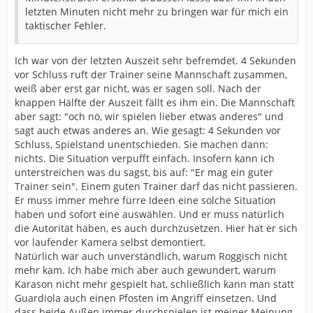
letzten Minuten nicht mehr zu bringen war für mich ein
taktischer Fehler.
Ich war von der letzten Auszeit sehr befremdet. 4 Sekunden
vor Schluss ruft der Trainer seine Mannschaft zusammen,
weiß aber erst gar nicht, was er sagen soll. Nach der
knappen Hälfte der Auszeit fällt es ihm ein. Die Mannschaft
aber sagt: "och nö, wir spielen lieber etwas anderes" und
sagt auch etwas anderes an. Wie gesagt: 4 Sekunden vor
Schluss, Spielstand unentschieden. Sie machen dann:
nichts. Die Situation verpufft einfach. Insofern kann ich
unterstreichen was du sagst, bis auf: "Er mag ein guter
Trainer sein". Einem guten Trainer darf das nicht passieren.
Er muss immer mehre fürre Ideen eine solche Situation
haben und sofort eine auswählen. Und er muss natürlich
die Autorität haben, es auch durchzusetzen. Hier hat er sich
vor laufender Kamera selbst demontiert.
Natürlich war auch unverständlich, warum Roggisch nicht
mehr kam. Ich habe mich aber auch gewundert, warum
Karason nicht mehr gespielt hat, schließlich kann man statt
Guardiola auch einen Pfosten im Angriff einsetzen. Und
dass beide Außen immer durchspielen ist meiner Meinung