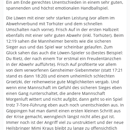
Ein am Ende gerechtes Unentschieden in einem sehr guten,
spannenden und höchst emotionalen Handballspiel.
Die Löwen mit einer sehr starken Leistung (vor allem im
Abwehrverbund mit Torhüter und dem schnellen
Umschalten nach vorne). Frisch Auf in der ersten Halbzeit
ebenfalls mit einer sehr guten Abwehr (inkl. Torhüter). Beim
12:19 sahen die Mannheimer bereits wie die sicheren
Sieger aus und das Spiel war scheinbar gelaufen. Zum
Glück sahen das auch die Löwen-Spieler so (bestes Beispiel:
Du Rietz, der nach einem Tor erstmal ein Freudentänzchen
in der Abwehr aufführte). Frisch Auf profitierte vor allem
von dem verworfenen Gensheimer-Siebenmeter (statt 17:21
stand es dann 18:20) und einem unheimlich schlechten
Groetzki, der reihenweise gute Möglichkeiten vergab. Und
wenn eine Mannschaft im Gefühl des sicheren Sieges eben
einen Gang runterschaltet, die andere Mannschaft
Morgenluft wittert und nicht aufgibt, dann geht so ein Spiel
trotz 7-Tore-Führung eben auch noch unentschieden aus. In
Göppingen hat man damit einen ersten kleinen Schritt aus
der Krise gemacht, wenngleich längst nicht alles gut ist.
Immer noch ist der Angriff viel zu unstruktiert und der neue
Heilsbringer Mimi Kraus bleibt zu lange zu offensichtlich