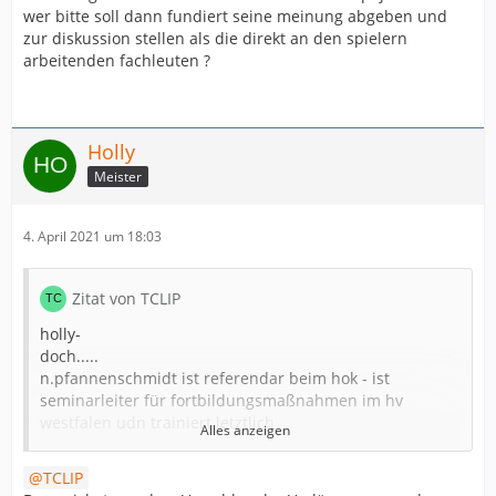
wer bitte soll dann fundiert seine meinung abgeben und
zur diskussion stellen als die direkt an den spielern
arbeitenden fachleuten ?
Holly
Meister
4. April 2021 um 18:03
Zitat von TCLIP
holly-
doch.....
n.pfannenschmidt ist referendar beim hok - ist
seminarleiter für fortbildungsmaßnahmen im hv
westfalen udn trainiert letztlich
Alles anzeigen
einen handballbundesligaverein.
TCLIP
er gibt an, gar nicht zu wissen, warum der hamburger