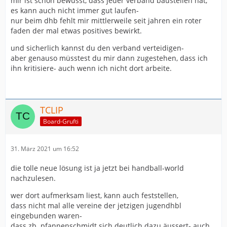
mir ist schon bewusst, dass jeder verband baustellen hat,
es kann auch nicht immer gut laufen-
nur beim dhb fehlt mir mittlerweile seit jahren ein roter
faden der mal etwas positives bewirkt.
und sicherlich kannst du den verband verteidigen-
aber genauso müsstest du mir dann zugestehen, dass ich
ihn kritisiere- auch wenn ich nicht dort arbeite.
TCLIP
Board-Grufti
31. März 2021 um 16:52
die tolle neue lösung ist ja jetzt bei handball-world
nachzulesen.
wer dort aufmerksam liest, kann auch feststellen,
dass nicht mal alle vereine der jetzigen jugendhbl
eingebunden waren-
dass zb. pfannenschmidt sich deutlich dazu äussert- auch