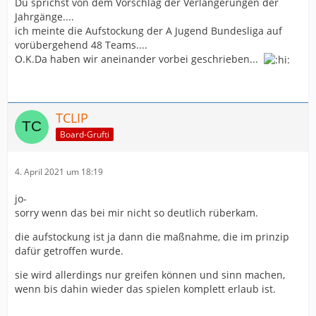
Du sprichst von dem Vorschlag der Verlängerungen der
antrag abgelehnt wurde - sagt er denn die unwahrheit ?
Jahrgänge....
er gibt detailliert an, mit welchen micky-maus-fragen
ich meinte die Aufstockung der A Jugend Bundesliga auf
der verband gemeint hat, seiner informations- und (vlt.)
vorübergehend 48 Teams....
diskussionspflicht
O.K.Da haben wir aneinander vorbei geschrieben...
nachgekommen zu sein , und gibt dafür sehr genau die
gründe an, weshalb dort grad viel zu wenig getan
wurde...
das kannst du nciht allles überlesen haben ?
TCLIP
Board-Grufti
das dies anderen vereinen genauso gegangen ist, hatte
ich vorher schon geschrieben.
4. April 2021 um 18:19
der verband hat eine alibi- funktion eingenommen- und
dann wie -ich vermute vorher- gewollt entschieden.
jo-
wenn doch die fortbildungsleiter/ trainer aus dem
sorry wenn das bei mir nicht so deutlich rüberkam.
bereich nicht eingebunden sind- und dies schreibt n.p.
ja deutlich-
die aufstockung ist ja dann die maßnahme, die im prinzip
wer bitte soll dann fundiert seine meinung abgeben
dafür getroffen wurde.
und zur diskussion stellen als die direkt an den spielern
arbeitenden fachleuten ?
sie wird allerdings nur greifen können und sinn machen,
wenn bis dahin wieder das spielen komplett erlaub ist.