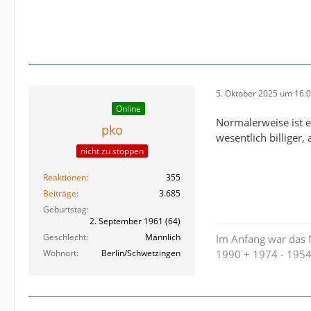
5. Oktober 2025 um 16:
Online
Normalerweise ist e
pko
wesentlich billiger,
nicht zu stoppen
Reaktionen
355
Beiträge
3.685
Geburtstag
2. September 1961 (64)
Geschlecht
Männlich
Im Anfang war das Ni
Wohnort
Berlin/Schwetzingen
1990 + 1974 - 195