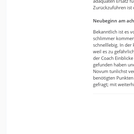
adäquaten Ersatz f
Zurückzuführen ist 
Neubeginn am acht
Bekanntlich ist es
schlimmer kommen, 
schnelllebig. In de
weil es zu gefährli
der Coach Einblicke
gefunden haben und 
Novum tunlichst ve
benötigten Punkten 
gefragt; mit weiterh