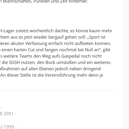
n Mannschaften, Punkten und Zeit hinterher.
.
Lager zuletzt wöchentlich dachte, es könne kaum mehr
 aus es jetzt wieder bergauf gehen soll: „Sport ist
deren akuten Verfassung einfach nicht aufbieten können,
n einen harten Cut und fangen nochmal bei Null an“, gibt
gons weitere Teams den Weg aufs Gaspedal noch nicht
ll die SGSH nutzen, den Bock umstoßen und ein weiteres
Maßnahmen auf allen Ebenen jedoch neben dringend
 An dieser Stelle ist die Vereinsführung mehr denn je
-
CB 2001 -
nU 1999 -