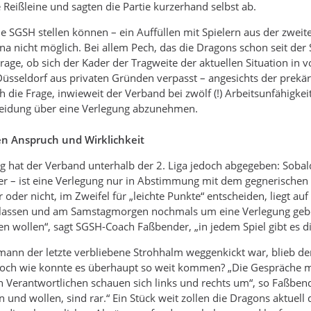
Reißleine und sagten die Partie kurzerhand selbst ab.
die SGSH stellen können – ein Auffüllen mit Spielern aus der zwei
na nicht möglich. Bei allem Pech, das die Dragons schon seit der
e Frage, ob sich der Kader der Tragweite der aktuellen Situation i
 Düsseldorf aus privaten Gründen verpasst – angesichts der prekär
ch die Frage, inwieweit der Verband bei zwölf (!) Arbeitsunfähigke
heidung über eine Verlegung abzunehmen.
n Anspruch und Wirklichkeit
 hat der Verband unterhalb der 2. Liga jedoch abgegeben: Sobald
– ist eine Verlegung nur in Abstimmung mit dem gegnerischen Ve
 oder nicht, im Zweifel für „leichte Punkte“ entscheiden, liegt auf
u lassen und am Samstagmorgen nochmals um eine Verlegung gebet
elen wollen“, sagt SGSH-Coach Faßbender, „in jedem Spiel gibt es 
nn der letzte verbliebene Strohhalm weggenkickt war, blieb den 
och wie konnte es überhaupt so weit kommen? „Die Gespräche mit
n Verantwortlichen schauen sich links und rechts um“, so Faßbende
n und wollen, sind rar.“ Ein Stück weit zollen die Dragons aktu