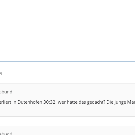
49
gabund
rliert in Dutenhofen 30:32, wer hätte das gedacht? Die junge M
gabund