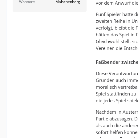
Wohnort
Malschenberg
vor dem Anwurf die 
Fünf Spieler hätte 
zweiten Reihe in Un
verfolgt, bleibt di
hätten das Spiel in
Gleichwohl stellt si
Vereinen die Entsc
Faßbender zwische
Diese Verantwortung
Gründen auch immer 
moralisch vertretbar
Spiel stattfinden z
die jedes Spiel spi
Nachdem in Austerma
Partie abzusagen. D
als auch die andere
sofort helfen könne