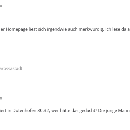
50
er Homepage liest sich irgendwie auch merkwürdig. Ich lese da au
arossastadt
10
iert in Dutenhofen 30:32, wer hätte das gedacht? Die junge Man