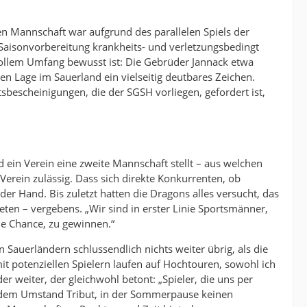
ten Mannschaft war aufgrund des parallelen Spiels der
 Saisonvorbereitung krankheits- und verletzungsbedingt
n vollem Umfang bewusst ist: Die Gebrüder Jannack etwa
en Lage im Sauerland ein vielseitig deutbares Zeichen.
itsbescheinigungen, die der SGSH vorliegen, gefordert ist,
 ein Verein eine zweite Mannschaft stellt – aus welchen
rein zulässig. Dass sich direkte Konkurrenten, ob
 der Hand. Bis zuletzt hatten die Dragons alles versucht, das
en – vergebens. „Wir sind in erster Linie Sportsmänner,
die Chance, zu gewinnen.“
Sauerländern schlussendlich nichts weiter übrig, als die
 potenziellen Spielern laufen auf Hochtouren, sowohl ich
r weiter, der gleichwohl betont: „Spieler, die uns per
ell dem Umstand Tribut, in der Sommerpause keinen