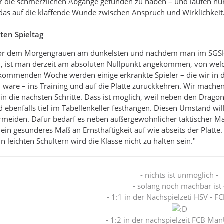
ür die schmerzlichen Abgänge gefunden zu haben – und laufen nu
das auf die klaffende Wunde zwischen Anspruch und Wirklichkeit
en Spieltag
 vor dem Morgengrauen am dunkelsten und nachdem man im SGSH-
ist man derzeit am absoluten Nullpunkt angekommen, von welchem
r kommenden Woche werden einige erkrankte Spieler – die wir in 
ch wäre – ins Training und auf die Platte zurückkehren. Wir mache
 in die nächsten Schritte. Dass ist möglich, weil neben den Dra
ebenfalls tief im Tabellenkeller festhängen. Diesen Umstand wi
rmeiden. Dafür bedarf es neben außergewöhnlicher taktischer 
ein gesünderes Maß an Ernsthaftigkeit auf wie abseits der Platte.
in leichten Schultern wird die Klasse nicht zu halten sein."
- nichts ist unmöglich -
- solang noch machbar ist 
- 1:1 in der Nachspielzeti HSV - F
- 1:2 in der nachspielzeit FCB Ma