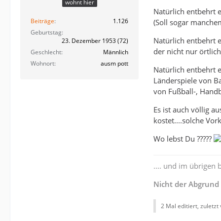
wohnt hier
Natürlich entbehrt 
Beiträge
1.126
(Soll sogar manchem
Geburtstag
Natürlich entbehrt 
23. Dezember 1953 (72)
der nicht nur örtlich
Geschlecht
Männlich
Wohnort
ausm pott
Natürlich entbehrt 
Länderspiele von Ba
von Fußball-, Handb
Es ist auch völlig a
kostet....solche Vor
Wo lebst Du ?????
.... und im übrigen
Nicht der Abgrund
2 Mal editiert, zuletzt