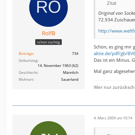
Zitat
Original von Sock
72.934 Zuschauer
http://www.weltf
RolfB
schon süchtig
Schön, es ging mir 
aktie.de/pdf/gb/BV
Beiträge
734
Das ist ein Minus. 
Geburtstag
14. November 1963 (62)
Mal ganz abgesehen 
Geschlecht
Männlich
Wohnort
Sauerland
Wer nur zurückscha
4. März 2009 um 10:14