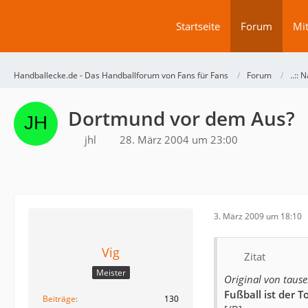
Startseite
Forum
Mit
Handballecke.de - Das Handballforum von Fans für Fans
Forum
..:: N
Dortmund vor dem Aus?
jhl
28. März 2004 um 23:00
3. März 2009 um 18:10
Vig
Zitat
Meister
Original von taus
Fußball ist der To
Beiträge
130