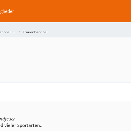
glieder
ational ::..
Frauenhandball
endfeuer
d vieler Sportarten...