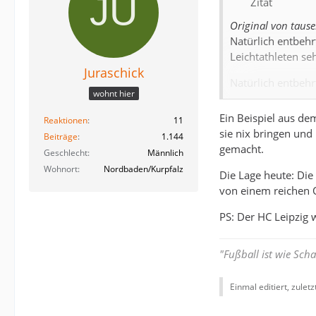
Zitat
Original von taus
Natürlich entbehr
Leichtathleten se
Juraschick
Natürlich entbehr
wohnt hier
sind.
(Soll sogar manch
Ein Beispiel aus de
Reaktionen
11
sie nix bringen und
Beiträge
1.144
Natürlich entbehr
gemacht.
Geschlecht
Männlich
Berichterstattung 
Wohnort
Nordbaden/Kurpfalz
Die Lage heute: Die
Natürlich entbehr
von einem reichen O
aber Länderspiele
Fernsehpräsenz vo
PS: Der HC Leipzig 
Es ist auch völli
"Fußball ist wie Sch
Geld kostet....sol
Wo lebst Du ?????
Einmal editiert, zulet