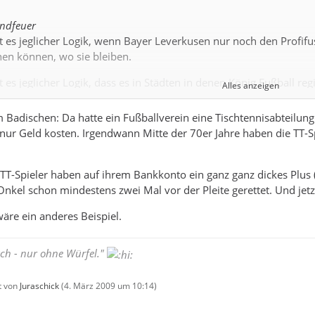
endfeuer
t es jeglicher Logik, wenn Bayer Leverkusen nur noch den Profif
hen können, wo sie bleiben.
t es jeglicher Logik, dass es in Städten in denen König Fußball r
Alles anzeigen
em in Nürnberg schon aufgefallen sein).
m Badischen: Da hatte ein Fußballverein eine Tischtennisabteilu
 nur Geld kosten. Irgendwann Mitte der 70er Jahre haben die TT-Sp
t es jeglicher Logik, wenn der Besuch der Frau eines Ex-Fußballsp
der nicht nur örtlichen Presse zu Folge hat. Im überörtlichen Sportt
 TT-Spieler haben auf ihrem Bankkonto ein ganz ganz dickes Plus
t es auch jeglicher Logik, dass ich jedes verdammte Fußballspiel
nkel schon mindestens zwei Mal vor der Pleite gerettet. Und jetzt
 von Basketballern, Volleyballern nirgendwo sehe, ganz zu schw
n Fußball-, Handball-, Basketball,- usw Frauen schweig ich mich
wäre ein anderes Beispiel.
g aus der Luft gegriffen, dass bei kleineren Vereinen Abteilungen 
ach - nur ohne Würfel."
che Vorkommnisse sind Ausnahmen, wenn es nicht tatsächlich völlig 
zt von
Juraschick
(
4. März 2009 um 10:14
)