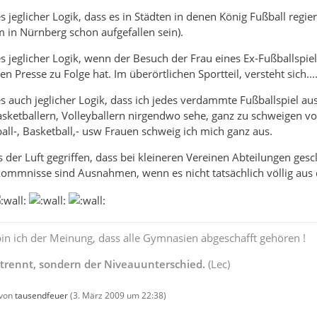
es jeglicher Logik, dass es in Städten in denen König Fußball regi
 in Nürnberg schon aufgefallen sein).
es jeglicher Logik, wenn der Besuch der Frau eines Ex-Fußballspiel
en Presse zu Folge hat. Im überörtlichen Sportteil, versteht sich...
es auch jeglicher Logik, dass ich jedes verdammte Fußballspiel a
sketballern, Volleyballern nirgendwo sehe, ganz zu schweigen v
all-, Basketball,- usw Frauen schweig ich mich ganz aus.
us der Luft gegriffen, dass bei kleineren Vereinen Abteilungen ge
kommnisse sind Ausnahmen, wenn es nicht tatsächlich völlig aus der
 bin ich der Meinung, dass alle Gymnasien abgeschafft gehören !
 trennt, sondern der Niveauunterschied.
(Lec)
 von
tausendfeuer
(
3. März 2009 um 22:38
)