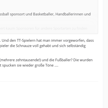
ussball sponsort und Basketballer, Handballerinnen und
egiert kaum Sponsoren für andere Sportarten zu finden
ng. Und den TT-Spielern hat man immer vorgeworfen, dass
ieler die Schnauze voll gehabt und sich selbständig
ielers bei seinem Ex-Verein eine ganzseitige
eil, versteht sich....
 (mehrere zehntausende!) und die Fußballer? Die wurden
 aus ganz Europa breitgewalzt im Fernsehen finden kann,
 spucken sie wieder große Töne ....
eigen von Badminton und Tischtennis. (Über die
 ganz aus.
gesclossen werden, wenn der Fußball auf einmal zu viel
aus der Luft gegriffen ist.....