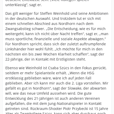
unterklassig“, sagt er.
Das gilt weniger für Steffen Weinhold und seine Ambitionen
in der deutschen Auswahl. Und trotzdem tut er sich mit
einem schnellen Abschied aus Nordhorn nach dem
Zwangsabstieg schwer. „Die Entscheidung, wie es für mich
weitergeht, kann ich nicht über Nacht treffen“, sagt er, „man
muss sportliche, finanzielle und soziale Aspekte abwägen.“
Für Nordhorn spricht, dass sich der zuletzt auftrumpfende
Linkshänder hier wohl fühlt. „Ich möchte für mich in den
nächsten ein bis zwei Wochen Klarheit schaffen“, sagt der
22-Jährige, der in Kontakt mit Erstligisten steht.
Ebenso wie Weinhold ist Csaba Szücs in den Fokus gerückt,
seitdem er mehr Spielanteile erhält. „Wenn die HSG
erstklassig geblieben wäre, wäre ich auf jeden Fall
geblieben. Aber ich kann mir auch die 2. Liga vorstellen. Mir
gefällt es gut in Nordhorn“, sagt der Slowake, der abwarten
will, wie das neue Umfeld aussehen wird. Die gute
Entwicklung des 21-Jährigen ist auch anderen Vereinen
aufgefallen, die mit dem Jung-Nationalspieler in Kontakt
getreten sind. Rückraum-Shooter Piotr Przybecki ist 15 Jahre
älter als Teamkollege Szücs, kann sich aber durchaus noch