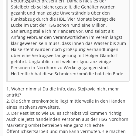
Rettungspaket präsentiert. Damals hieß es der
Spielbetrieb sei sichergestellt, die Gehälter würden
gezahlt und man zeigte Unverständnis über den
Punktabzug durch die HBL. Vier Monate beträgt die
Lücke im Etat der HSG schon rund eine Million.
Sanierung stelle ich mir anders vor. Und selbst als
Anfang Februar den Verantwortlichen im Verein längst
klar gewesen sein muss, dass ihnen das Wasser bis zum
Halse steht wurden noch großspurig Verhandlungen
über eine Vertragsverlängerung mit Holger Glandorf
geführt. Unglaublich mit welcher Ignoranz einige
Personen in Nordhorn zu Werke gegangen sind.
Hoffentlich hat diese Schmierenkomödie bald ein Ende.
1. Woher nimmst Du die Info, dass Stojkovic nicht mehr
antritt?
2. Die Schmierenkomödie liegt mittlerweile in den Händen
eines Insolvenzverwalters.
3. Der Rest ist so wie Du es schreibst vollkommen richtig.
Auch die jetzt handelnden Personen aus der HSG Nordhorn
Marketing GmbH betreiben eine ganz schlechte
Öffentlichkeitsarbeit und man kann vermuten, sie machen