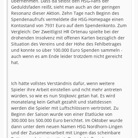
übernehmen. Dass da selbst den HSG-Fans der
Geduldsfaden reißt, sieht man auch an der geringen
Resonanz dieser Aktion. Zehn Tage nach Beginn des
Spendenaufrufs vermeldete die HSG-Homepage einen
Kontostand von 7931 Euro auf dem Spendenkonto. Zum
Vergleich: Der Zweitligist HR Ortenau spielte bei der
drohenden Insolvenz mit offenen Karten bezüglich der
Situation des Vereins und der Höhe des Fehlbetrages
und konnte so über 100.000 Euro Spenden sammeln -
auch wenn es am Ende leider trotzdem nicht gereicht
hat.
Ich hätte vollstes Verständnis dafür, wenn weitere
Spieler ihre Arbeit einstellen und ncht mehr antreten
würden, so wie es nun Stojkovic getan hat. Es wird
monatelang kein Gehalt gezahlt und stattdessen
werden die Spieler mit Luftschlössern vertröstet. Zu
Beginn der Saison wurde von einer Etatlücke von
300.000 bis 500.000 Euro berichtet. Im Oktober wurde
dann unter dem neuen Namen HSG Nordhorn-Lingen
und der Zusammenarbeit mit Lingen das scheinbare