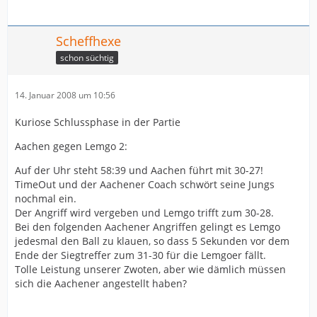
Lemgo: Lahme, Spanke; Scholz (10/5), Tempelmeier (8),
Scheffhexe
Toepelt (5), Fröbel (4), Lutschizki (2), D. Schröder (2),
Hafner (2), Kausys (2/1), Chatton (2), Lohrbach, M.
schon süchtig
Schröder, Loyek.
14. Januar 2008 um 10:56
Kuriose Schlussphase in der Partie
Aachen gegen Lemgo 2:
Auf der Uhr steht 58:39 und Aachen führt mit 30-27!
TimeOut und der Aachener Coach schwört seine Jungs
nochmal ein.
Der Angriff wird vergeben und Lemgo trifft zum 30-28.
Bei den folgenden Aachener Angriffen gelingt es Lemgo
jedesmal den Ball zu klauen, so dass 5 Sekunden vor dem
Ende der Siegtreffer zum 31-30 für die Lemgoer fällt.
Tolle Leistung unserer Zwoten, aber wie dämlich müssen
sich die Aachener angestellt haben?