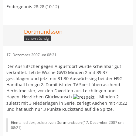
einmal auf den bärenstarken Julian Lahme im Tor
Endergebnis 28:28 (10:12)
verlassen konnten. Nach der Halbzeit ging jedoch
offensichtlich ein Ruck durch das Team. Benny Chatton
organisierte die Abwehr immer sicherer, die Anspiele an
den Kreis wurden immer wieder abgefangen, der Druck
Dortmundsson
auf den Gäste-Rückraum immer größer, so dass dieser
immer wieder zu technischen Fehlern oder Fehlwürfen
schon süchtig
verleitet wurde. Im Angriff zeigte sich Lemgo wesentlich
variabler und setzte sich schrittchenweise ab. Alex
17. Dezember 2007 um 08:21
Scholz beeindruckte mit einer hundertprozentigen
Quote vom Siebenmeterpunkt, Andre Tempelmeier war
Der Ausrutscher gegen Augustdorf wurde scheinbar gut
von der Gäste-Abwehr überhaupt nicht in den Griff zu
verkraftet. Letzte Woche GWD Minden 2 mit 39:37
bekommen und netzte gleich achtmal ein. Beim 25:20
geschlagen und jetzt ein 31:30 Auswärtssieg bei der HSG
(43.) nahmen die Gäste noch einmal eine Auszeit, doch
Handball Lemgo 2. Damit ist der TV Soest überraschend
Lemgo war nicht mehr vom Siegkurs abzubringen. Bis
Herbstmeister, vor den Favoriten aus Leichlingen und
zum Ende setzten sich Lutschizki und Co. bis auf 12
Hagen. Herzlichen Glückwunsch
. Minden 2,
Tore Vorsprung ab. Zu seinem ersten Einsatz in der
zuletzt mit 3 Niederlagen in Serie, zerlegt Aachen mit 40:22
Regionalliga-Mannschaft kam fünf Minuten vor dem
und hat auch nur 3 Punkte Rückstand auf die Spitze.
Ende auch A-Jugendtorwart Tobias Spanke, der neben
seiner Einstandskiste auch gleich mit einer
sehenswerten Parade bei nur einem Gegentor
Einmal editiert, zuletzt von
Dortmundsson
(
17. Dezember 2007 um
08:21
)
überzeugen konnte.