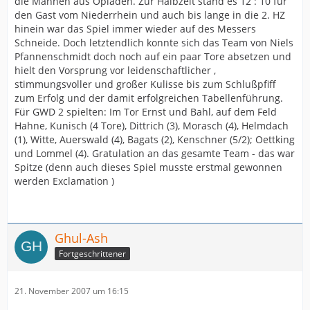
die Mannen aus Opladen. Zur Halbzeit stand es 12 : 10 für
den Gast vom Niederrhein und auch bis lange in die 2. HZ
hinein war das Spiel immer wieder auf des Messers
Schneide. Doch letztendlich konnte sich das Team von Niels
Pfannenschmidt doch noch auf ein paar Tore absetzen und
hielt den Vorsprung vor leidenschaftlicher ,
stimmungsvoller und großer Kulisse bis zum Schlußpfiff
zum Erfolg und der damit erfolgreichen Tabellenführung.
Für GWD 2 spielten: Im Tor Ernst und Bahl, auf dem Feld
Hahne, Kunisch (4 Tore), Dittrich (3), Morasch (4), Helmdach
(1), Witte, Auerswald (4), Bagats (2), Kenschner (5/2); Oettking
und Lommel (4). Gratulation an das gesamte Team - das war
Spitze (denn auch dieses Spiel musste erstmal gewonnen
werden Exclamation )
Ghul-Ash
Fortgeschrittener
21. November 2007 um 16:15