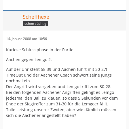
Lemgo: Lahme, Spanke; Scholz (10/5), Tempelmeier (8),
Scheffhexe
Toepelt (5), Fröbel (4), Lutschizki (2), D. Schröder (2),
Hafner (2), Kausys (2/1), Chatton (2), Lohrbach, M.
schon süchtig
Schröder, Loyek.
14. Januar 2008 um 10:56
Kuriose Schlussphase in der Partie
Aachen gegen Lemgo 2:
Auf der Uhr steht 58:39 und Aachen führt mit 30-27!
TimeOut und der Aachener Coach schwört seine Jungs
nochmal ein.
Der Angriff wird vergeben und Lemgo trifft zum 30-28.
Bei den folgenden Aachener Angriffen gelingt es Lemgo
jedesmal den Ball zu klauen, so dass 5 Sekunden vor dem
Ende der Siegtreffer zum 31-30 für die Lemgoer fällt.
Tolle Leistung unserer Zwoten, aber wie dämlich müssen
sich die Aachener angestellt haben?