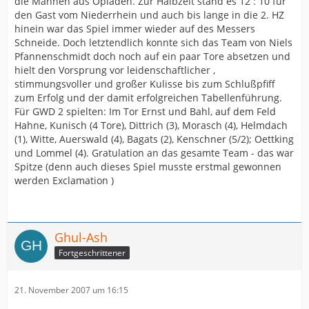
die Mannen aus Opladen. Zur Halbzeit stand es 12 : 10 für
den Gast vom Niederrhein und auch bis lange in die 2. HZ
hinein war das Spiel immer wieder auf des Messers
Schneide. Doch letztendlich konnte sich das Team von Niels
Pfannenschmidt doch noch auf ein paar Tore absetzen und
hielt den Vorsprung vor leidenschaftlicher ,
stimmungsvoller und großer Kulisse bis zum Schlußpfiff
zum Erfolg und der damit erfolgreichen Tabellenführung.
Für GWD 2 spielten: Im Tor Ernst und Bahl, auf dem Feld
Hahne, Kunisch (4 Tore), Dittrich (3), Morasch (4), Helmdach
(1), Witte, Auerswald (4), Bagats (2), Kenschner (5/2); Oettking
und Lommel (4). Gratulation an das gesamte Team - das war
Spitze (denn auch dieses Spiel musste erstmal gewonnen
werden Exclamation )
Ghul-Ash
Fortgeschrittener
21. November 2007 um 16:15