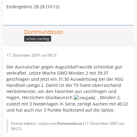
einmal auf den bärenstarken Julian Lahme im Tor
Endergebnis 28:28 (10:12)
verlassen konnten. Nach der Halbzeit ging jedoch
offensichtlich ein Ruck durch das Team. Benny Chatton
organisierte die Abwehr immer sicherer, die Anspiele an
den Kreis wurden immer wieder abgefangen, der Druck
Dortmundsson
auf den Gäste-Rückraum immer größer, so dass dieser
immer wieder zu technischen Fehlern oder Fehlwürfen
schon süchtig
verleitet wurde. Im Angriff zeigte sich Lemgo wesentlich
variabler und setzte sich schrittchenweise ab. Alex
17. Dezember 2007 um 08:21
Scholz beeindruckte mit einer hundertprozentigen
Quote vom Siebenmeterpunkt, Andre Tempelmeier war
Der Ausrutscher gegen Augustdorf wurde scheinbar gut
von der Gäste-Abwehr überhaupt nicht in den Griff zu
verkraftet. Letzte Woche GWD Minden 2 mit 39:37
bekommen und netzte gleich achtmal ein. Beim 25:20
geschlagen und jetzt ein 31:30 Auswärtssieg bei der HSG
(43.) nahmen die Gäste noch einmal eine Auszeit, doch
Handball Lemgo 2. Damit ist der TV Soest überraschend
Lemgo war nicht mehr vom Siegkurs abzubringen. Bis
Herbstmeister, vor den Favoriten aus Leichlingen und
zum Ende setzten sich Lutschizki und Co. bis auf 12
Hagen. Herzlichen Glückwunsch
. Minden 2,
Tore Vorsprung ab. Zu seinem ersten Einsatz in der
zuletzt mit 3 Niederlagen in Serie, zerlegt Aachen mit 40:22
Regionalliga-Mannschaft kam fünf Minuten vor dem
und hat auch nur 3 Punkte Rückstand auf die Spitze.
Ende auch A-Jugendtorwart Tobias Spanke, der neben
seiner Einstandskiste auch gleich mit einer
sehenswerten Parade bei nur einem Gegentor
Einmal editiert, zuletzt von
Dortmundsson
(
17. Dezember 2007 um
08:21
)
überzeugen konnte.