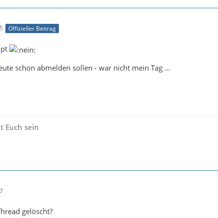
15
Offizieller Beitrag
upt
heute schon abmelden sollen - war nicht mein Tag ...
t Euch sein
17
hread gelöscht?