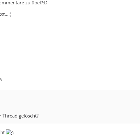
Kommentare zu übel?:D
t...:(
18
 Thread gelöscht?
cht