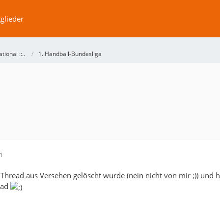
glieder
ational ::..
1. Handball-Bundesliga
11
-Thread aus Versehen gelöscht wurde (nein nicht von mir ;)) und h
ead