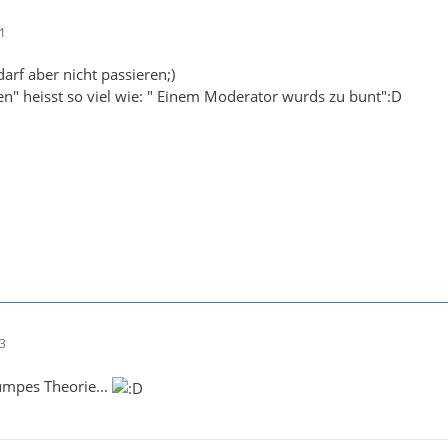
21
darf aber nicht passieren;)
n" heisst so viel wie: " Einem Moderator wurds zu bunt":D
23
umpes Theorie...