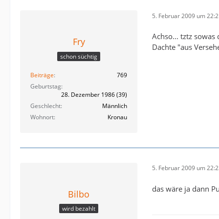
5. Februar 2009 um 22:
Achso... tztz sowas 
Fry
Dachte "aus Versehe
schon süchtig
Beiträge
769
Geburtstag
28. Dezember 1986 (39)
Geschlecht
Männlich
Wohnort
Kronau
5. Februar 2009 um 22:
das wäre ja dann P
Bilbo
wird bezahlt