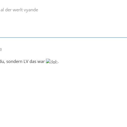
al der werlt vyande
13
 du, sondern LV das war
.