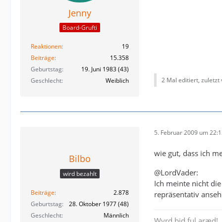
Jenny
Board-Grufti
Reaktionen
19
Beiträge
15.358
Geburtstag
19. Juni 1983 (43)
2 Mal editiert, zuletzt
Geschlecht
Weiblich
5. Februar 2009 um 22:
wie gut, dass ich m
Bilbo
@LordVader:
wird bezahlt
Ich meinte nicht di
Beiträge
2.878
repräsentativ ansehe
Geburtstag
28. Oktober 1977 (48)
Geschlecht
Männlich
Wyrd bid ful aræd!