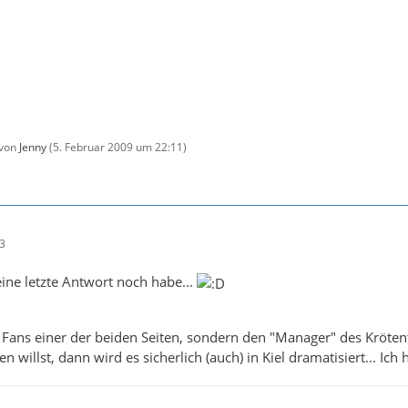
 von
Jenny
(
5. Februar 2009 um 22:11
)
13
eine letzte Antwort noch habe...
e Fans einer der beiden Seiten, sondern den "Manager" des Kröte
n willst, dann wird es sicherlich (auch) in Kiel dramatisiert... Ich