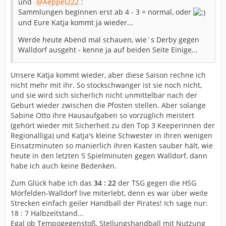
und
Aeppel222
:
Sammlungen beginnen erst ab 4 - 3 = normal, oder
und Eure Katja kommt ja wieder...
Werde heute Abend mal schauen, wie´s Derby gegen
Walldorf ausgeht - kenne ja auf beiden Seite Einige...
Unsere Katja kommt wieder, aber diese Saison rechne ich
nicht mehr mit ihr. So stockschwanger ist sie noch nicht,
und sie wird sich sicherlich nicht unmittelbar nach der
Geburt wieder zwischen die Pfosten stellen. Aber solange
Sabine Otto ihre Hausaufgaben so vorzüglich meistert
(gehört wieder mit Sicherheit zu den Top 3 Keeperinnen der
Regionalliga) und Katja's kleine Schwester in ihren wenigen
Einsatzminuten so manierlich ihren Kasten sauber hält, wie
heute in den letzten 5 Spielminuten gegen Walldorf, dann
habe ich auch keine Bedenken.
Zum Glück habe ich das
34 : 22
der TSG gegen die HSG
Mörfelden-Walldorf live miterlebt, denn es war über weite
Strecken einfach geiler Handball der Pirates! Ich sage nur:
18 : 7 Halbzeitstand...
Egal ob Tempogegenstoß, Stellungshandball mit Nutzung