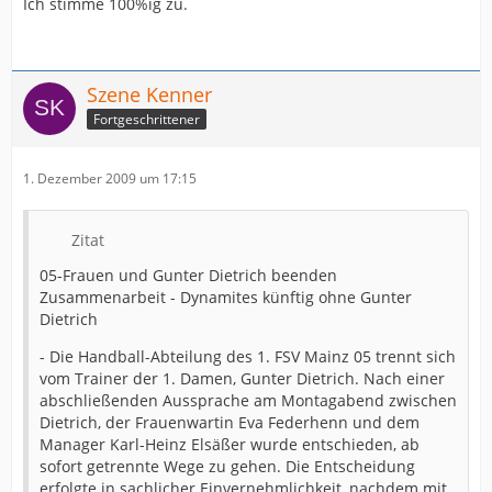
Ich stimme 100%ig zu.
Natalia Braun kriegt Rot für Jana Heßler, obwohl sie
überhaupt nicht in der Nähe war
Härter hat dennoch Ober Eschbach agiert- das schreibt
Szene Kenner
der Reinhard Runge schon ganz richtig
Fortgeschrittener
Und Tina Beckmann hatte diesmal wirklich keinen guten
Tag - was alleine schon die Tatsache belegt, dass sie nur
1. Dezember 2009 um 17:15
1 Tor erzielt hat - Michelle Hörr ist aber auch eine gute
Abwehrspielerin auf der 1
- aber Tina ist auch noch keine 20 - da sind
Zitat
Durchhänger ganz normal - Und das der kleine Kader
irgendwann mal an die Kräfte geht, ist auch klar
05-Frauen und Gunter Dietrich beenden
Zusammenarbeit - Dynamites künftig ohne Gunter
Dietrich
- Die Handball-Abteilung des 1. FSV Mainz 05 trennt sich
vom Trainer der 1. Damen, Gunter Dietrich. Nach einer
abschließenden Aussprache am Montagabend zwischen
Dietrich, der Frauenwartin Eva Federhenn und dem
Manager Karl-Heinz Elsäßer wurde entschieden, ab
sofort getrennte Wege zu gehen. Die Entscheidung
erfolgte in sachlicher Einvernehmlichkeit, nachdem mit