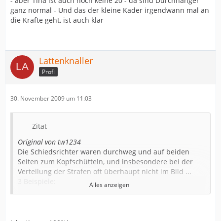
- aber Tina ist auch noch keine 20 - da sind Durchhänger
ganz normal - Und das der kleine Kader irgendwann mal an
die Kräfte geht, ist auch klar
Lattenknaller
Profi
30. November 2009 um 11:03
Zitat
Original von tw1234
Die Schiedsrichter waren durchweg und auf beiden
Seiten zum Kopfschütteln, und insbesondere bei der
Verteilung der Strafen oft überhaupt nicht im Bild ...
3 Beispiele:
Alles anzeigen
Maria Streun wurde gleich zu Beginn deutlich sichtbar
ins Gesicht geschlagen - keine Bestrafung
Michelle Hörr bekommt ein klar abgestandenes
Tempotor geschenkt