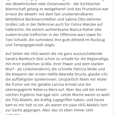
von Abwehrlücken oder Distanzwürfe - der Eschbacher
Mannschaft gelang es weitgehend! Und das Prunkstück war
erneut die Abwehr mit dem fast unüberwindbaren
Mittelblock Beckmann/Heßler und Sabine Otto dahinter.
Großes Lob in der Defensive auch für Celina Wanzke auf
halbrechts, die extrem aufmerksame Bianca Rother (die
zudem brutal treffsicher in der Offensive war) sowie für
Toni Schuldt, die zumindest ihre gute Athletik im Rückzug
und Tempogegenstoß zeigte.
Auf Seiten der HSG waren die nie ganz auszuschaltende
Sandra Bambuch (fast schon zu schade für die Regionalliga,
mit ihrer stattlichen Größe, ihrer Power und dem starken
Wurf - als Linkshänderin!), die schnelle Patricia Milde und
die Keeperin der ersten Hälfte (Mareike Drucks, glaube ich)
die auffälligsten Spielerinnen. Unsportlich fielen mir leider
die früher von mir gelobte Larissa Arnold und die
überengagierte Rebecca Merx auf. Aber das soll bei einem
solchen Ergebnis mal egal sein. Letzte Woche waren es wohl
die TSG-Mädels, die kräftig zugegriffen haben, und heute
kam es mir halt so vor, als wären ein paar HSG-Mädels hart
zur Sache gegangen. Aber das ist eben immer sehr