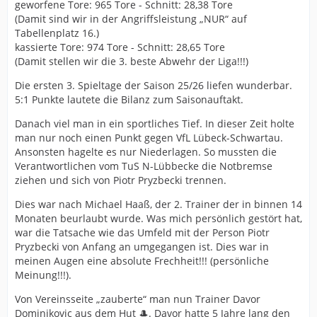
geworfene Tore: 965 Tore - Schnitt: 28,38 Tore
(Damit sind wir in der Angriffsleistung „NUR“ auf
Tabellenplatz 16.)
kassierte Tore: 974 Tore - Schnitt: 28,65 Tore
(Damit stellen wir die 3. beste Abwehr der Liga!!!)
Die ersten 3. Spieltage der Saison 25/26 liefen wunderbar.
5:1 Punkte lautete die Bilanz zum Saisonauftakt.
Danach viel man in ein sportliches Tief. In dieser Zeit holte
man nur noch einen Punkt gegen VfL Lübeck-Schwartau.
Ansonsten hagelte es nur Niederlagen. So mussten die
Verantwortlichen vom TuS N-Lübbecke die Notbremse
ziehen und sich von Piotr Pryzbecki trennen.
Dies war nach Michael Haaß, der 2. Trainer der in binnen 14
Monaten beurlaubt wurde. Was mich persönlich gestört hat,
war die Tatsache wie das Umfeld mit der Person Piotr
Pryzbecki von Anfang an umgegangen ist. Dies war in
meinen Augen eine absolute Frechheit!!! (persönliche
Meinung!!!).
Von Vereinsseite „zauberte“ man nun Trainer Davor
Dominikovic aus dem Hut 🎩. Davor hatte 5 Jahre lang den