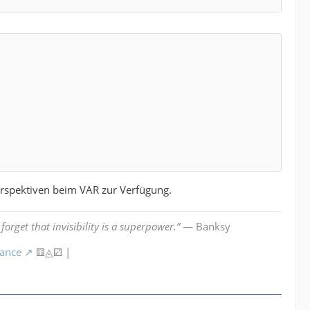
rspektiven beim VAR zur Verfügung.
forget that invisibility is a superpower.”
— Banksy
mance
⚅◬⚂ |