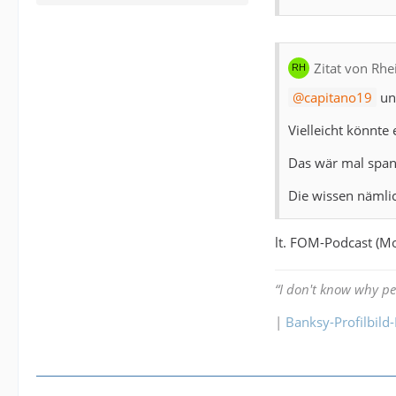
Zitat von Rhe
capitano19
u
Vielleicht könnte
Das wär mal spa
Die wissen nämlich
lt. FOM-Podcast (M
“I don't know why peop
|
Banksy-Profilbild-