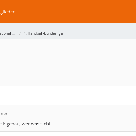
glieder
ational ::..
1. Handball-Bundesliga
iner
iß genau, wer was sieht.