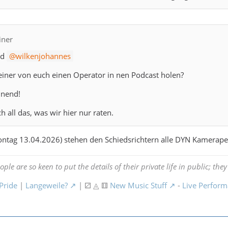
iner
nd
wilkenjohannes
 einer von euch einen Operator in nen Podcast holen?
nnend!
 all das, was wir hier nur raten.
ontag 13.04.2026) stehen den Schiedsrichtern alle DYN Kamerape
le are so keen to put the details of their private life in public; they 
Pride
|
Langeweile?
| ⚂ ◬ ⚅
New Music Stuff
-
Live Perfor