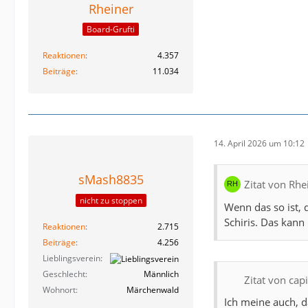
Rheiner
Board-Grufti
Reaktionen
4.357
Beiträge
11.034
14. April 2026 um 10:12
sMash8835
Zitat von Rhe
nicht zu stoppen
Wenn das so ist, 
Schiris. Das kann
Reaktionen
2.715
Beiträge
4.256
Lieblingsverein
Geschlecht
Männlich
Zitat von cap
Wohnort
Märchenwald
Ich meine auch, d