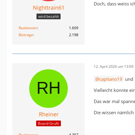
Doch, dass weiss ic
Nighttrain61
wird bezahlt
Reaktionen
1.609
Beiträge
2.198
12. April 2026 um 13:09
capitano19
und
Vielleicht könnte e
Das wär mal spann
Die wissen nämlich a
Rheiner
Board-Grufti
Reaktionen
4.357