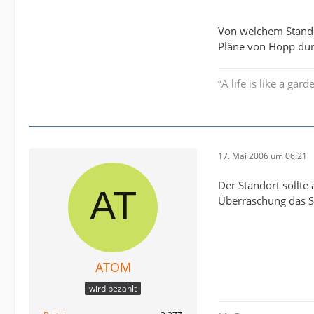
Von welchem Stando
Pläne von Hopp durc
“A life is like a g
17. Mai 2006 um 06:21
Der Standort sollte
Überraschung das St
ATOM
wird bezahlt