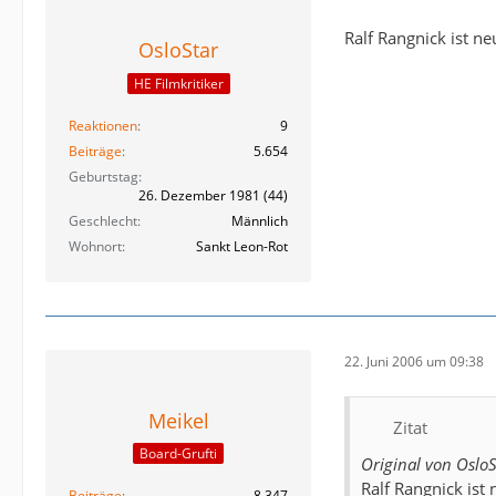
Ralf Rangnick ist n
OsloStar
HE Filmkritiker
Reaktionen
9
Beiträge
5.654
Geburtstag
26. Dezember 1981 (44)
Geschlecht
Männlich
Wohnort
Sankt Leon-Rot
22. Juni 2006 um 09:38
Meikel
Zitat
Board-Grufti
Original von OsloS
Ralf Rangnick ist
Beiträge
8.347