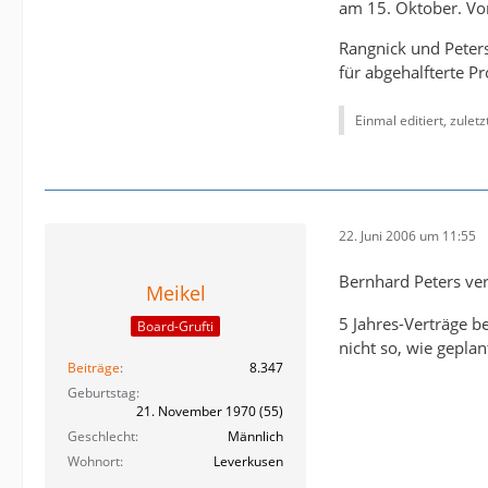
am 15. Oktober. Vo
Rangnick und Peters
für abgehalfterte P
Einmal editiert, zulet
22. Juni 2006 um 11:55
Bernhard Peters ver
Meikel
5 Jahres-Verträge b
Board-Grufti
nicht so, wie geplan
Beiträge
8.347
Geburtstag
21. November 1970 (55)
Geschlecht
Männlich
Wohnort
Leverkusen