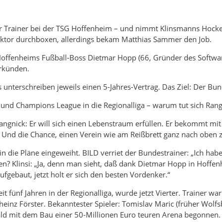
 Trainer bei der TSG Hoffenheim – und nimmt Klinsmanns Hockey-T
rektor durchboxen, allerdings bekam Matthias Sammer den Job.
Hoffenheims Fußball-Boss Dietmar Hopp (66, Gründer des Softw
rkünden.
 unterschreiben jeweils einen 5-Jahres-Vertrag. Das Ziel: Der Bun
und Champions League in die Regionalliga – warum tut sich Rang
Rangnick: Er will sich einen Lebenstraum erfüllen. Er bekommt m
lt. Und die Chance, einen Verein wie am Reißbrett ganz nach oben 
in die Pläne eingeweiht. BILD verriet der Bundestrainer: „Ich habe
hen? Klinsi: „Ja, denn man sieht, daß dank Dietmar Hopp in Hoffe
gebaut, jetzt holt er sich den besten Vordenker.“
it fünf Jahren in der Regionalliga, wurde jetzt Vierter. Trainer w
heinz Förster. Bekanntester Spieler: Tomislav Maric (früher Wolfsb
d mit dem Bau einer 50-Millionen Euro teuren Arena begonnen. Rang