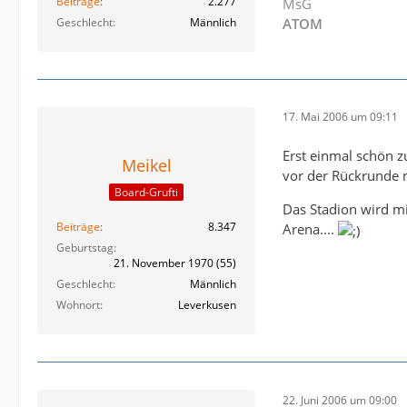
Beiträge
2.277
MsG
Geschlecht
Männlich
ATOM
17. Mai 2006 um 09:11
Erst einmal schön z
Meikel
vor der Rückrunde n
Board-Grufti
Das Stadion wird mi
Beiträge
8.347
Arena....
Geburtstag
21. November 1970 (55)
Geschlecht
Männlich
Wohnort
Leverkusen
22. Juni 2006 um 09:00