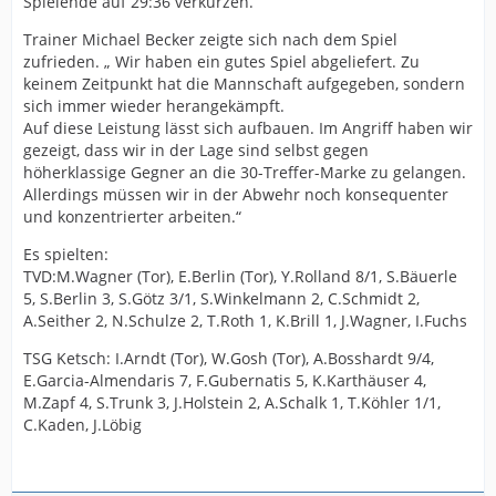
Spielende auf 29:36 verkürzen.
Trainer Michael Becker zeigte sich nach dem Spiel
zufrieden. „ Wir haben ein gutes Spiel abgeliefert. Zu
keinem Zeitpunkt hat die Mannschaft aufgegeben, sondern
sich immer wieder herangekämpft.
Auf diese Leistung lässt sich aufbauen. Im Angriff haben wir
gezeigt, dass wir in der Lage sind selbst gegen
höherklassige Gegner an die 30-Treffer-Marke zu gelangen.
Allerdings müssen wir in der Abwehr noch konsequenter
und konzentrierter arbeiten.“
Es spielten:
TVD:M.Wagner (Tor), E.Berlin (Tor), Y.Rolland 8/1, S.Bäuerle
5, S.Berlin 3, S.Götz 3/1, S.Winkelmann 2, C.Schmidt 2,
A.Seither 2, N.Schulze 2, T.Roth 1, K.Brill 1, J.Wagner, I.Fuchs
TSG Ketsch: I.Arndt (Tor), W.Gosh (Tor), A.Bosshardt 9/4,
E.Garcia-Almendaris 7, F.Gubernatis 5, K.Karthäuser 4,
M.Zapf 4, S.Trunk 3, J.Holstein 2, A.Schalk 1, T.Köhler 1/1,
C.Kaden, J.Löbig