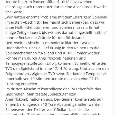
konnte bis zum Pausenpfiff auf 10:12 davonziehen,
allerdings auch unterstützt durch eine Abschlussschwäche
der Gäste.
„Wir hatten enorme Probleme mit dem „harzigen“ Spielball
im ersten Abschnitt. Hier macht sich bemerkbar, dass wir
ohne Haftmittel trainieren und spielen müssen. Es hat
einige Zeit gedauert, bis wir uns darauf eingestellt hatten.“
nannte Becker die Gründe für den Rückstand.
Den zweiten Abschnitt dominierte klar der Gast aus
Dudenhofen. Der Ball lief flüssig in den Reihen um die
Spielmacherinnen Y.Rolland und K.Brill. Immer wieder
konnte man durch Angriffskombinationen und
Tempogegenstöße zum Erfolg kommen. Schnell drehte der
TVD den Spielstand in eine 17:14-Führung. Und auch in den
Folgeminuten zeigte der TVD seine Stärken im Tempospiel.
Innerhalb von 10 Minuten konnte man sich eine 27:16
Führung erspielen.
Im dritten Abschnitt kontrollierte der TVD ebenfalls das
Geschehen. Man testete „Spielzüge“ bzw.
Angriffskombinationen aus. Der Gegner konnte stets auf
einem beruhigenden 10 Tore-Abstand gehalten werden.
Sehenswert der Treffer von Y.Rolland, als sie die
gegnerische Torfrau aus der eigenen Hälfte erfolgreich