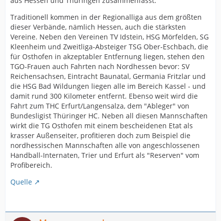
aus Hessen und Thüringen zusammenfasst.
unterdessen noch aus, und auch eine Feldspielerin wird
Traditionell kommen in der Regionalliga aus dem größten
noch gesucht.
dieser Verbände, nämlich Hessen, auch die stärksten
Der Trainingsplan für die bevorstehende Saison in der
Vereine. Neben den Vereinen TV Idstein, HSG Mörfelden, SG
Regionalliga beinhaltet drei Trainingseinheiten in der
Kleenheim und Zweitliga-Absteiger TSG Ober-Eschbach, die
Woche mit zwei Wochenendschwerpunkten. Im Rahmen
für Osthofen in akzeptabler Entfernung liegen, stehen den
des ersten Schwerpunktes stellt sich das neue Team der
TGO-Frauen auch Fahrten nach Nordhessen bevor: SV
Pirates den Sponsoren, Fans und der Presse ab 16:00
Reichensachsen, Eintracht Baunatal, Germania Fritzlar und
Uhr im Forest Adventure Kletterpark Taunus in
die HSG Bad Wildungen liegen alle im Bereich Kassel - und
Friedrichsdorf / Seulberg (Landwehrstr. 7) vor. Diverse
damit rund 300 Kilometer entfernt. Ebenso weit wird die
Trainingsspiele stehen u.a. bei den Zweit-
Fahrt zum THC Erfurt/Langensalza, dem "Ableger" von
Bundesligisten TSG Ketsch und HSG Bensheim-
Bundesligist Thüringer HC. Neben all diesen Mannschaften
Auerbach auf dem Programm der Mannschaft von
wirkt die TG Osthofen mit einem bescheidenen Etat als
Trainer Andreas Kalman.
krasser Außenseiter, profitieren doch zum Beispiel die
nordhessischen Mannschaften alle von angeschlossenen
Aufgrund der problematischen Hallensituation in Bad
Handball-Internaten, Trier und Erfurt als "Reserven" vom
Homburg/Ober-Eschbach in dieser achtwöchigen
Profibereich.
Vorbereitungsphase gänzlich auf Auftritte vor
heimischer Kulisse verzichtet werden muss. Im
Quelle
Trainingslager in fränkischen Dettelbach vom 15. bis 17.
August holt sich das Team den letzten Schliff für die
kommende Saison, die am 13. September mit dem
Heimspiel gegen den Aufsteiger 1.FSV Mainz 05