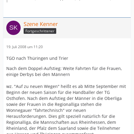
integrieren.
Aus der Mannschaft der letzten Saison sind sicher nur
Mandy Rauch, Natascha Shcherbakova und Tina
Szene Kenner
Beckmann auch im nächsten Jahr im Kader der TSG
Fortgeschrittener
Ober-Eschbach. Die Verantwortlichen waren zu
zahlreichen Neuverpflichtungen gezwungen: Neu im
Team auf der Rechtsaußenposition ist Linkshänderin
19. Juli 2008 um 11:20
Katrin Lehnen (DJK/MJC Trier), im Rückraum sind Anja
Knecht (SG Bruchköbel) und die Ungarin Olga Savanju
TGO nach Thüringen und Trier
(HSG Bensheim/Auersbach) neu, am Kreis Katrin
Nach dem Doppel-Aufstieg: Weite Fahrten für die Frauen,
Stelzenbach (TSG Eddersheim).
einige Derbys bei den Männern
Mit Bianca Rother, Steffi Thiele, Jana Hessler, Kim
Kalhofen wechselten zudem gleich vier Talente von der
wz. "Auf zu neuen Wegen" heißt es ab Mitte September mit
JSG Bergen-Enkheim/Ober-Eschbach in den
Beginn der neuen Saison für die Handballer der TG
Regionalligakader der TSG Ober-Eschbach, nachdem sie
Osthofen. Nach dem Aufstieg der Männer in die Oberliga
zusammen mit Tina Beckmann und Mandy Rauch nur
sowie der Frauen in die Regionalliga stehen die
denkbar knapp in den Viertelfinalspielen um die
Wonnegauer "fahrtechnisch" vor neuen
Deutsche A-Jugendmeisterschaft am Einzug ins Final-
Herausforderungen. Dies gilt speziell natürlich für die
Four gescheitert waren. Nach ihrer Babypause wird
Regionalliga, die Mannschaften aus Rheinhessen, dem
zudem Sviatlana Hanzel wieder zu den Pirates stoßen.
Rheinland, der Pfalz dem Saarland sowie die Teilnehmer
Entscheidungen auf der Torhüterposition stehen