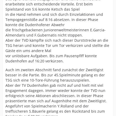
erarbeitete sich entscheidende Vorteile. Erst beim
Spielstand von 5:6 konnte Ketsch das Spiel
in die Hand nehmen und sich durch Einzelaktionen und
Tempogegenstöße auf 8:16 absetzen. In dieser Phase
konnte die Dudenhofener Abwehr
die frischgebackenen Juniorenweltmeisterinnen E.Garcia-
Almendaris und F.Gubernatis nicht stoppen.
Aber der TVD kämpfte sich nach dieser Durststrecke an die
TSG heran und konnte Tor um Tor verkürzen und stellte die
Gäste ein ums andere Mal
vor unlösbare Aufgaben. Bis zum Pausenpfiff konnte
Dudenhofen auf 16:20 verkürzen.
Auch im zweiten Abschnitt fand zunächst der Zweitligist
besser in die Partie. Bis zur 45.Spielminute gelang es der
TSG sich eine 10-Tore-Führung herauszuspielen.
Aber der TV Dudenhofen gab nicht auf und hielt mit viel
Engagement dagegen. Immer wieder konnte der TVD nun
erfolgreich seine Aktionen abschliessen. In dieser Phase
präsentierte man sich auf Augenhöhe mit dem Zweitligist.
Angeführt von Spielmacherin Y.Rolland und der
treffsicheren S.Bäuerle gelang es den Rückstand bis zum