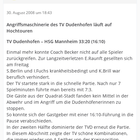
30. August 2008 um 18:43
Angriffsmaschinerie des TV Dudenhofen läuft auf
Hochtouren
TV Dudenhofen – HSG Mannheim 33:20 (16:10)
Einmal mehr konnte Coach Becker nicht auf alle Spieler
zurückgreifen. Zur Langzeitverletzen E.Raunft gesellten sich
am Freitag
S.Berlin und I.Fuchs krankheitsbedingt und K.Brill war
beruflich verhindert.
Der TV startete stark in die schnelle Partie. Nach nur 7
Spielminuten führte man bereits mit 7:3.
Die Gäste aus der Quadrat-Stadt fanden kein Mittel in der
Abwehr und im Angriff um die Dudenhöfenerinnen zu
stoppen.
So konnte sich der Gastgeber mit einer 16:10-Führung in die
Pause verabschieden.
In der zweiten Hälfte dominierte der TVD erneut die Partie.
In diesem Abschnitt zeigte der TV schöne Kombinationen,
die immer wieder von A.Seither von der Kreisposition