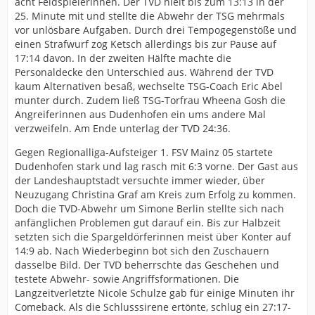
acht Feldspielerinnen. Der TVD hielt bis zum 13:13 in der
Damit scheinen sich die personellen Dinge jedoch noch
25. Minute mit und stellte die Abwehr der TSG mehrmals
nicht zu erschöpfen. So wird auf der Internetseite des
vor unlösbare Aufgaben. Durch drei Tempogegenstöße und
Vereins die Rückraum- und Flügelspielerin Claudia
einen Strafwurf zog Ketsch allerdings bis zur Pause auf
Martello als Neuzugang präsentiert. Die
17:14 davon. In der zweiten Hälfte machte die
Produktmanagerin aus Südtirol spielte zuletzt beim SV
Personaldecke den Unterschied aus. Während der TVD
Allensbach.
kaum Alternativen besaß, wechselte TSG-Coach Eric Abel
[URL=
http://www.suedkurier.de/sport/regional…
munter durch. Zudem ließ TSG-Torfrau Wheena Gosh die
t3111,3356025,1
]quelle[/URL]
Angreiferinnen aus Dudenhofen ein ums andere Mal
verzweifeln. Am Ende unterlag der TVD 24:36.
Gegen Regionalliga-Aufsteiger 1. FSV Mainz 05 startete
Dudenhofen stark und lag rasch mit 6:3 vorne. Der Gast aus
der Landeshauptstadt versuchte immer wieder, über
Neuzugang Christina Graf am Kreis zum Erfolg zu kommen.
Doch die TVD-Abwehr um Simone Berlin stellte sich nach
anfänglichen Problemen gut darauf ein. Bis zur Halbzeit
setzten sich die Spargeldörferinnen meist über Konter auf
14:9 ab. Nach Wiederbeginn bot sich den Zuschauern
dasselbe Bild. Der TVD beherrschte das Geschehen und
testete Abwehr- sowie Angriffsformationen. Die
Langzeitverletzte Nicole Schulze gab für einige Minuten ihr
Comeback. Als die Schlusssirene ertönte, schlug ein 27:17-