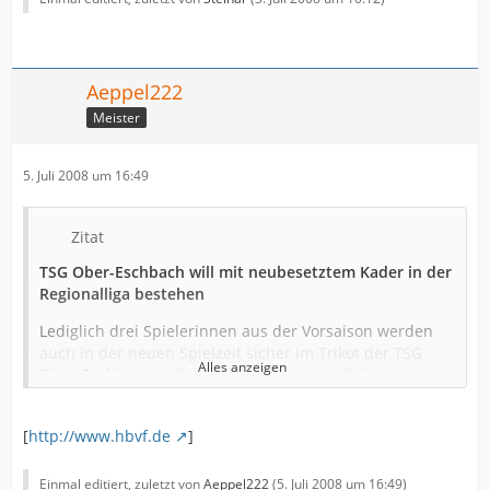
Aeppel222
Meister
5. Juli 2008 um 16:49
Zitat
TSG Ober-Eschbach will mit neubesetztem Kader in der
Regionalliga bestehen
Lediglich drei Spielerinnen aus der Vorsaison werden
auch in der neuen Spielzeit sicher im Trikot der TSG
Alles anzeigen
Ober-Eschbach auflaufen. Die Verantwortlichen setzten
so als Ziel für die bevorstehende Saison den
Klassenerhalt in der Regionalliga. Das Trainerteam
[
http://www.hbvf.de
]
Andreas Kalman, Steffi Haitsch und Martin Malik, das
am 21. Juli 2008 um 19 Uhr zur ersten Trainingseinheit
bittet, muss dabei zahlreiche neue Spielerinnen
Einmal editiert, zuletzt von
Aeppel222
(
5. Juli 2008 um 16:49
)