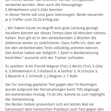
verwertet wurden. Aber auch die Neuzugänge
S.Winkelmann und S.Götz konnten
in dieser Partie voll und ganz überzeugen. Beide steuerten
je 6 Treffer zum 33:20-Erfolg bei.
„ Wir haben heute im Angriff eine gute Leistung gezeigt.
Vorallem können wir dieses Tempo über 60 Minuten nahezu
halten. Nun gilt es in den verbleibenden 2 Wochen die
Defensive weiter zu stabilisieren. Dazu hoffe ich, dass wir
bei den verbleibenden Tests vollzählig antreten können.
Den bisher haben wir lediglich 1 Spiel in Bestbesetzung
bestritten.“ äusserte sich der Trainer zufrieden.
Es spielten: R.Alt (Tor),M.Wagner (Tor), E.Berlin (Tor), S.Götz
6, S.Winkelmann 6, Y.Rolland 6, A.Seither 5, N.Schulze 3,
S.Bäuerle 4, C.Schmidt 2, J.Wagner 2, T.Roth
Der für Sonntag geplante Test gegen den TV Nürtingen
wurde aufgrund der Personalsorgen beim TVD abgesagt.
Am kommenden Freitag, 19.30 Uhr, kommt es zum Highlight
der Vorbereitung.
Die Becker-Sieben präsentiert sich ein letztes Mal vor
Saisonstart dem heimischen Publikum zum Test gegen den