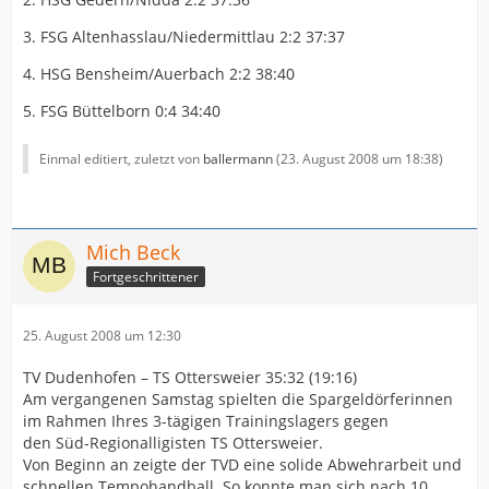
3. FSG Altenhasslau/Niedermittlau 2:2 37:37
4. HSG Bensheim/Auerbach 2:2 38:40
5. FSG Büttelborn 0:4 34:40
Einmal editiert, zuletzt von
ballermann
(
23. August 2008 um 18:38
)
Mich Beck
Fortgeschrittener
25. August 2008 um 12:30
TV Dudenhofen – TS Ottersweier 35:32 (19:16)
Am vergangenen Samstag spielten die Spargeldörferinnen
im Rahmen Ihres 3-tägigen Trainingslagers gegen
den Süd-Regionalligisten TS Ottersweier.
Von Beginn an zeigte der TVD eine solide Abwehrarbeit und
schnellen Tempohandball. So konnte man sich nach 10