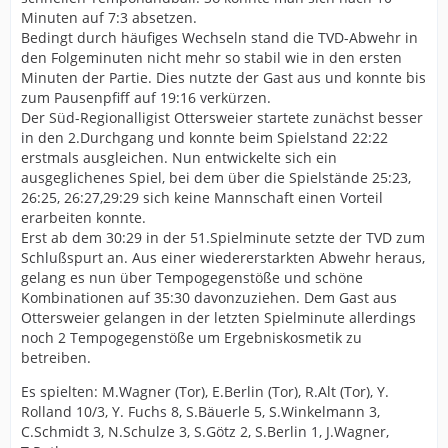
Minuten auf 7:3 absetzen.
Bedingt durch häufiges Wechseln stand die TVD-Abwehr in
den Folgeminuten nicht mehr so stabil wie in den ersten
Minuten der Partie. Dies nutzte der Gast aus und konnte bis
zum Pausenpfiff auf 19:16 verkürzen.
Der Süd-Regionalligist Ottersweier startete zunächst besser
in den 2.Durchgang und konnte beim Spielstand 22:22
erstmals ausgleichen. Nun entwickelte sich ein
ausgeglichenes Spiel, bei dem über die Spielstände 25:23,
26:25, 26:27,29:29 sich keine Mannschaft einen Vorteil
erarbeiten konnte.
Erst ab dem 30:29 in der 51.Spielminute setzte der TVD zum
Schlußspurt an. Aus einer wiedererstarkten Abwehr heraus,
gelang es nun über Tempogegenstöße und schöne
Kombinationen auf 35:30 davonzuziehen. Dem Gast aus
Ottersweier gelangen in der letzten Spielminute allerdings
noch 2 Tempogegenstöße um Ergebniskosmetik zu
betreiben.
Es spielten: M.Wagner (Tor), E.Berlin (Tor), R.Alt (Tor), Y.
Rolland 10/3, Y. Fuchs 8, S.Bäuerle 5, S.Winkelmann 3,
C.Schmidt 3, N.Schulze 3, S.Götz 2, S.Berlin 1, J.Wagner,