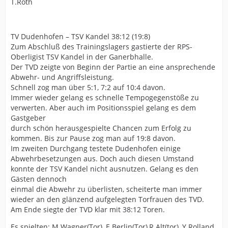
T.Roth
TV Dudenhofen – TSV Kandel 38:12 (19:8)
Zum Abschluß des Trainingslagers gastierte der RPS-
Oberligist TSV Kandel in der Ganerbhalle.
Der TVD zeigte von Beginn der Partie an eine ansprechende
Abwehr- und Angriffsleistung.
Schnell zog man über 5:1, 7:2 auf 10:4 davon.
Immer wieder gelang es schnelle Tempogegenstöße zu
verwerten. Aber auch im Positionsspiel gelang es dem
Gastgeber
durch schön herausgespielte Chancen zum Erfolg zu
kommen. Bis zur Pause zog man auf 19:8 davon.
Im zweiten Durchgang testete Dudenhofen einige
Abwehrbesetzungen aus. Doch auch diesen Umstand
konnte der TSV Kandel nicht ausnutzen. Gelang es den
Gästen dennoch
einmal die Abwehr zu überlisten, scheiterte man immer
wieder an den glänzend aufgelegten Torfrauen des TVD.
Am Ende siegte der TVD klar mit 38:12 Toren.
Es spielten: M.Wagner(Tor), E.Berlin(Tor),R.Alt(tor), Y.Rolland