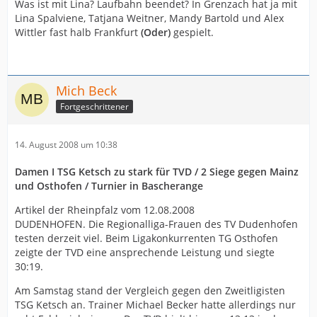
Weitner, Laura Puodziunaite und Stefanie Jung sind dies
Was ist mit Lina? Laufbahn beendet? In Grenzach hat ja mit
noch Marja Grdic, Marion Maric, Betty Gabbert und die
Lina Spalviene, Tatjana Weitner, Mandy Bartold und Alex
Ungarin Annett Belsö. Hinzu kommt die Schweizer
Wittler fast halb Frankfurt
(Oder)
gespielt.
Torhüterin Simone Allemann, die wie Belsö erst
während der vergangenen Saison zur Mannschaft
gestoßen ist. Nicht mehr zum Team gehören Simona
Laurito und Lina Spalviene.
Mich Beck
Fortgeschrittener
Immerhin hat sich auf dem Torhüterinnen-Posten etwas
getan. So teilte Matschenz mit, dass der TV Grenzach
zwei Nachwuchsakteure verpflichtet hat. Zum einen die
14. August 2008 um 10:38
19-jährige Ann-Christin Ponick, die zuletzt mit der
Bundesliga-Reserve des THC Erfurt/Bad Langensalza
Damen I TSG Ketsch zu stark für TVD / 2 Siege gegen Mainz
Platz drei in der Regionalliga West belegte und
und Osthofen / Turnier in Bascherange
thüringischer Pokalsieger wurde. 2005/06 gehörte sie
zum Kader der deutschen Juniorinnen-Nationalauswahl.
Artikel der Rheinpfalz vom 12.08.2008
DUDENHOFEN. Die Regionalliga-Frauen des TV Dudenhofen
Zweite neue Torfrau ist Camille Mark. Die 17-jährige
testen derzeit viel. Beim Ligakonkurrenten TG Osthofen
Französin, deren Vater einst lange Zeit selbst Torwart in
zeigte der TVD eine ansprechende Leistung und siegte
der Nationalliga war, ist Mitglied des Junioren-
30:19.
Nationalteams ihres Lands. Sie kommt vom elsässischen
HBC Kingersheim, mit dem sie zuletzt Oberliga-Meister
Am Samstag stand der Vergleich gegen den Zweitligisten
wurde. Unklar ist die Lage bei Mandy Bartold.
TSG Ketsch an. Trainer Michael Becker hatte allerdings nur