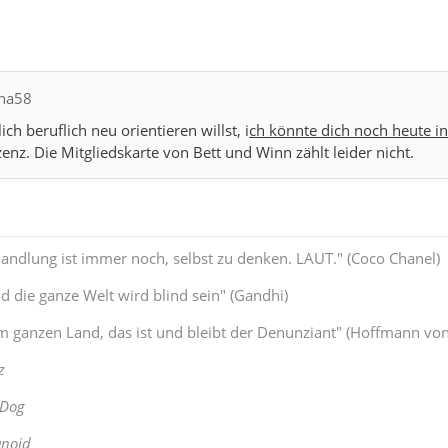
cha58
ich beruflich neu orientieren willst, i
ch könnte dich noch heute i
zenz. Die Mitgliedskarte von Bett und Winn zählt leider nicht.
Handlung ist immer noch, selbst zu denken. LAUT." (Coco Chanel)
 die ganze Welt wird blind sein" (Gandhi)
 ganzen Land, das ist und bleibt der Denunziant" (Hoffmann von
z
 Dog
anoid