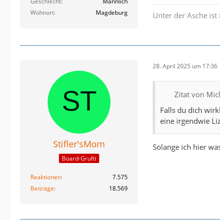
Geschlecht
Männlich
Wohnort
Magdeburg
Unter der Asche ist 
28. April 2025 um 17:36
Zitat von Mi
Falls du dich wir
eine irgendwie Li
Stifler'sMom
Solange ich hier w
Board-Grufti
Reaktionen
7.575
Beiträge
18.569