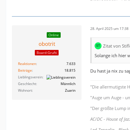
28. April 2025 um 17:38
Online
obotrit
Zitat von Sti
Board-Grufti
Solange ich hier
Reaktionen
7.633
Beiträge
18.815
Du hast ja nix zu s
Lieblingsverein
Geschlecht
Männlich
"Die allermutigste 
Wohnort
Zuarin
"Auge um Auge - und
"Der größte Lump im
AC
/
DC - House of Jaz
Led Zeppelin - Black