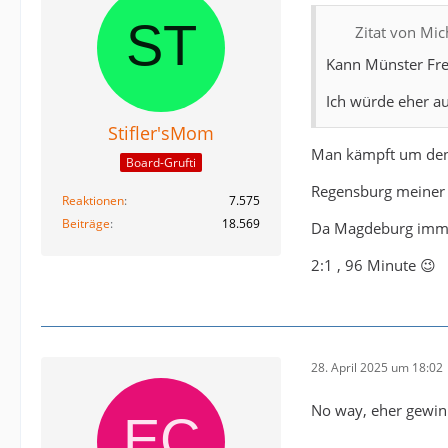
Zitat von Mi
Kann Münster Fre
Ich würde eher a
Stifler'sMom
Man kämpft um den 
Board-Grufti
Regensburg meiner 
Reaktionen
7.575
Beiträge
18.569
Da Magdeburg immer 
2:1 , 96 Minute 😉
28. April 2025 um 18:02
No way, eher gewinn