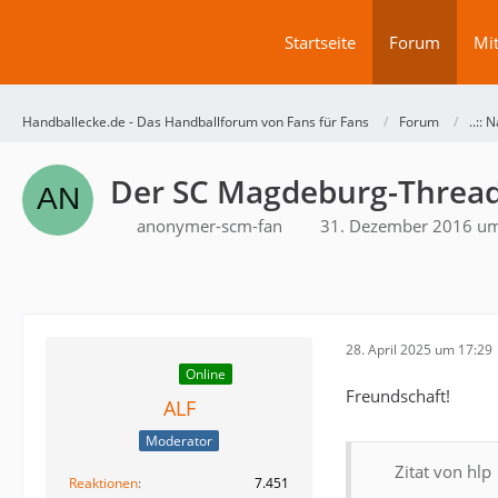
Startseite
Forum
Mit
Handballecke.de - Das Handballforum von Fans für Fans
Forum
..:: N
Der SC Magdeburg-Threa
anonymer-scm-fan
31. Dezember 2016 um
28. April 2025 um 17:29
Online
Freundschaft!
ALF
Moderator
Zitat von hlp
Reaktionen
7.451