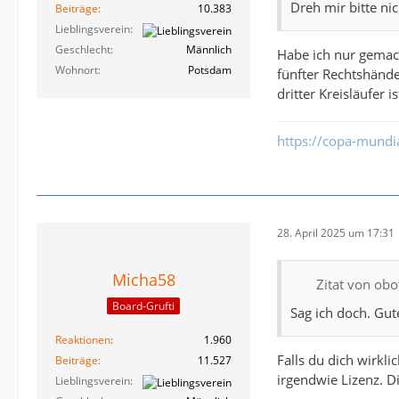
Dreh mir bitte n
Beiträge
10.383
Lieblingsverein
Geschlecht
Männlich
Habe ich nur gemach
Wohnort
Potsdam
fünfter Rechtshände
dritter Kreisläufer
https://copa-mundi
28. April 2025 um 17:31
Micha58
Zitat von obot
Board-Grufti
Sag ich doch. Gut
Reaktionen
1.960
Falls du dich wirkl
Beiträge
11.527
irgendwie Lizenz. Di
Lieblingsverein