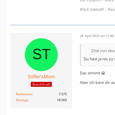
Black Sabbath - Par
28. April 2025 um 17:40
Zitat von obot
Du hast ja nix zu
Das stimmt 😀
Stifler'sMom
Aber ich kann dir w
Board-Grufti
Reaktionen
7.575
Beiträge
18.569