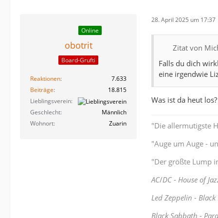
28. April 2025 um 17:37
Online
obotrit
Zitat von Mi
Board-Grufti
Falls du dich wirkl
eine irgendwie Li
Reaktionen
7.633
Beiträge
18.815
Was ist da heut los?
Lieblingsverein
Geschlecht
Männlich
Wohnort
Zuarin
"Die allermutigste 
"Auge um Auge - und
"Der größte Lump im
AC
/
DC - House of Jaz
Led Zeppelin - Black
Black Sabbath - Par