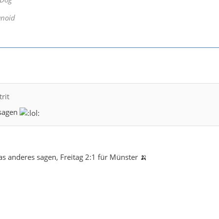
anoid
rit
 sagen
as anderes sagen, Freitag 2:1 für Münster 🍌