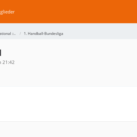
glieder
ational ::..
1. Handball-Bundesliga
d
 21:42