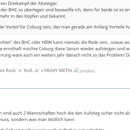
 ein Dreikampf der Absteiger.
der BHC so überlegen sind bezweifle ich, denn für beide ist es er
l mehr in den Köpfen und bekannt.
r Vorteil für Coburg sein, das man gerade am Anfang Vorteile ha
nheit" des BHC oder HBW kann niemals die Rede sein...sowas wür
wie ernsthaft möchte Coburg diese Saison wieder aufsteigen und 
rung wäre auch ein weiters Jahr danach nicht so das Problem! Da
als Rock`n´Roll...it`s HEAVY METAL
on sind auch 2 Mannschaften hoch die den Aufstieg sicher nicht a
muss, sondern was man letztlich kann
 sich Coburg nach aussen auch einfach nur geschickter