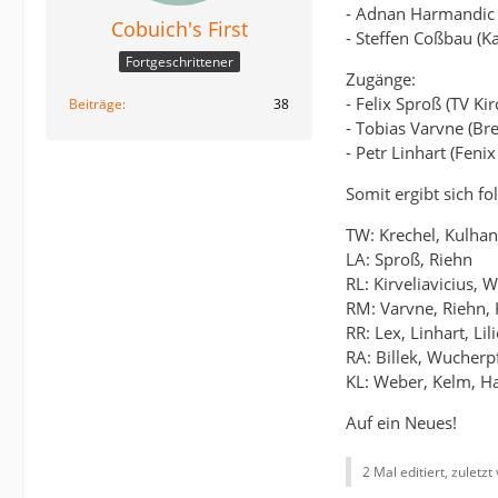
- Adnan Harmandic 
Cobuich's First
- Steffen Coßbau (K
Fortgeschrittener
Zugänge:
- Felix Sproß (TV Kir
Beiträge
38
- Tobias Varvne (Br
- Petr Linhart (Feni
Somit ergibt sich f
TW: Krechel, Kulhan
LA: Sproß, Riehn
RL: Kirveliavicius, W
RM: Varvne, Riehn, 
RR: Lex, Linhart, Lil
RA: Billek, Wucherp
KL: Weber, Kelm, Ha
Auf ein Neues!
2 Mal editiert, zuletzt