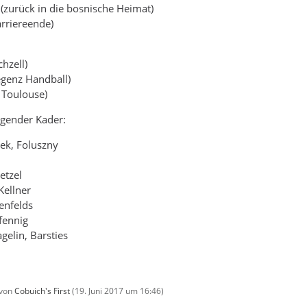
(zurück in die bosnische Heimat)
arriereende)
chzell)
egenz Handball)
x Toulouse)
olgender Kader:
ek, Foluszny
etzel
Kellner
ienfelds
fennig
gelin, Barsties
 von
Cobuich's First
(
19. Juni 2017 um 16:46
)