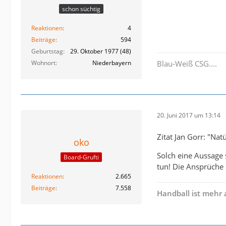
schon süchtig
Reaktionen
4
Beiträge
594
Geburtstag
29. Oktober 1977 (48)
Wohnort
Niederbayern
Blau-Weiß CSG....
20. Juni 2017 um 13:14
Zitat Jan Gorr: "Nat
oko
Solch eine Aussage 
Board-Grufti
tun! Die Ansprüche
Reaktionen
2.665
Beiträge
7.558
Handball ist mehr 