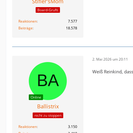
Stifler'sMom
Board-Grufti
Reaktionen
7.577
Beiträge
18.578
2. Mai 2026 um 20:11
Weiß Reinkind, dass
Online
Ballistrix
nicht zu stoppen
Reaktionen
3.150