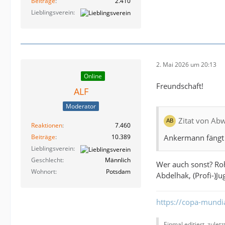
Beiträge
2.410
Lieblingsverein
2. Mai 2026 um 20:13
Online
Freundschaft!
ALF
Moderator
Zitat von Ab
Reaktionen
7.460
Ankermann fängt
Beiträge
10.389
Lieblingsverein
Geschlecht
Männlich
Wer auch sonst? Ro
Wohnort
Potsdam
Abdelhak, (Profi-)J
https://copa-mundi
Einmal editiert, zulet