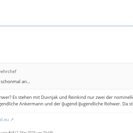
wehrchef
 schonmal an…
hwer? Es stehen mit Duvnjak und Reinkind nur zwei der nominell
ugendliche Ankermann und der (Jugend-)Jugendliche Rohwer. Da ste
al.eu
zt von
ALF
(
2. Mai 2026 um 20:18
)