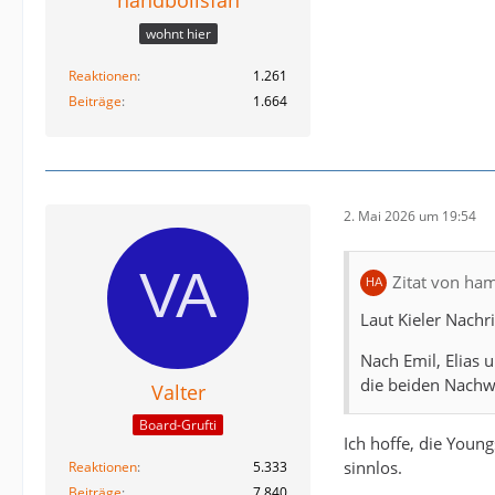
handbollsfan
wohnt hier
Reaktionen
1.261
Beiträge
1.664
2. Mai 2026 um 19:54
Zitat von ham
Laut Kieler Nachr
Nach Emil, Elias 
die beiden Nachw
Valter
Board-Grufti
Ich hoffe, die You
sinnlos.
Reaktionen
5.333
Beiträge
7.840