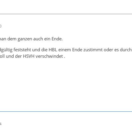
0
man dem ganzen auch ein Ende.
dgültig feststeht und die HBL einem Ende zustimmt oder es durchz
soll und der HSVH verschwindet .
4