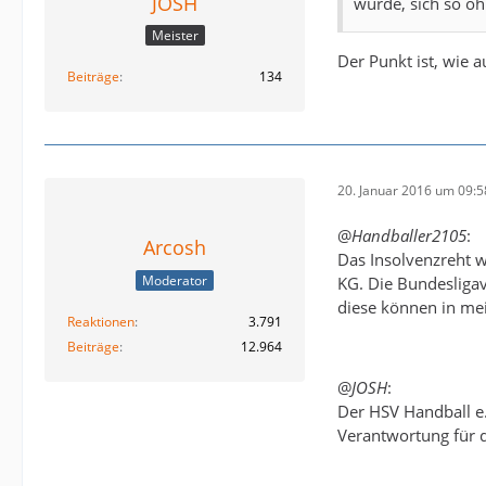
JOSH
wurde, sich so oh
Meister
Der Punkt ist, wie a
Beiträge
134
20. Januar 2016 um 09:5
@
Handballer2105
:
Arcosh
Das Insolvenzreht w
Moderator
KG. Die Bundesligav
diese können in me
Reaktionen
3.791
Beiträge
12.964
@
JOSH
:
Der HSV Handball e.
Verantwortung für d