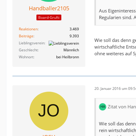
Handballer2105
Aus Eigeninteress
Regularien sind.
Board-Grufti
Reaktionen
3.469
Beiträge
9.393
Wie soll das denn g
Lieblingsverein
wirtschaftliche Ents
Geschlecht
Männlich
ohne weiteres auf S
Wohnort
bei Heilbronn
20. Januar 2016 um 09:5
Zitat von Ha
Wie soll das denn
rein wirtschaftlic