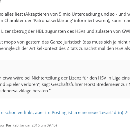
2
o alles liest (Akzeptieren von 5 mio Unterdeckung und so - und w
Charakter der 'Patronatserklärung' informiert waren), kann man s
n Lizenzbetrug der HBL zugunsten des HSVs und zulasten von GW
 mopo von gestern das Ganze juristisch (das muss sich ja nicht
 wenngleich der Artikelkontext des Zitats zunächst mal den HSV al
n etwa wäre bei Nichterteilung der Lizenz für den HSV in Liga eins
 und Spieler verloren“, sagt Geschäftsführer Horst Bredemeier zu
adenersatzklage beraten.“
n schon verlinkt, aber im Posting ist ja eine neue 'Lesart' drin)
 von
Karl
(
20. Januar 2016 um 09:45
)