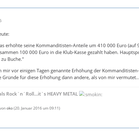
6
eute:
as erhöhte seine Kommanditisten-Anteile um 410 000 Euro (auf 9
sammen 100 000 Euro in die Klub-Kasse gezahlt haben. Hauptsp
 zu Buche."
on mir vor einigen Tagen genannte Erhöhung der Kommanditisten-A
e Gründe für diese Erhöhung dann andere, als von mir vermutet..
als Rock`n´Roll...it`s HEAVY METAL
 von
oko
(
20. Januar 2016 um 09:11
)