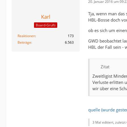
20. Januar 2016 um 09:2
Tja, wenn man das s
Karl
HBL-Bosse doch vom 
Board-Grufti
ob es sich um eine
Reaktionen
173
GWD beobachtet laut
Beiträge
6.563
HBL der Fall sein -
Zitat
Zweitligist Minde
Verluste erlitten
wir über eine Sch
quelle (wurde gester
3 Mal editiert, zuletzt