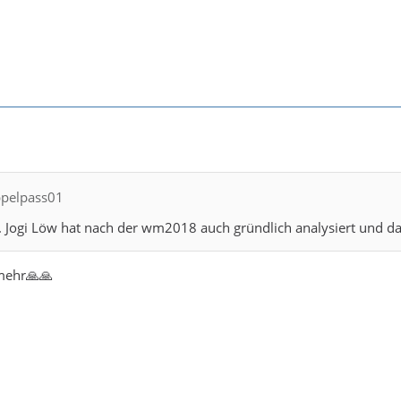
ppelpass01
r. Jogi Löw hat nach der wm2018 auch gründlich analysiert und d
 mehr🙏🙏