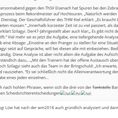
ersonnabend gegen den ThSV Eisenach hat Spuren bei den Zebras
sprozess beim Rekordmeister auf Hochtouren. „Natürlich werden 
m Dienstag. Der Geschäftsführer des THW Kiel erklärt: „Es braucht
ten müssen.“ „Innerhalb kürzester Zeit ist zu viel passiert, als
rklärt Szilagyi. Der47-Jährigestellt aber auch klar:„ Es gibt nich
ft.“ Viel mehr sei es jetzt die Aufgabe, eine tiefergehende Anal
b eine Absage: „Einzelne an den Pranger zu stellen für eine Situat
gyi setzt auf Gespräche, will bei diesen alle mit einbeziehen. Bed
ändig. Diese Analyse ist aber nicht allein die Aufgabe des Aufsich
ständlich dazu....„Mit den Trainern hat der offene Austausch über
och Szilagyi sieht auch das Team in der Bringschuld: „Ich erwart
 rausziehen. “Es sei schließlich nicht die Alleinverantwortung d
be eines jeden einzelnen...
ch nach hohlen Phrasen, wenn sich die drei von der
Tankstelle
Bank
hen Scheidsrichterentscheidungen
Jogi Löw hat nach der wm2018 auch gründlich analysiert und dan