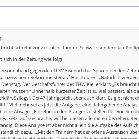
sp
chricht schreibt zur Zeit nicht Tammo Schwarz sondern Jan-Phillip
 sich in der Zeitung wie folgt:
ersonnabend gegen den ThSV Eisenach hat Spuren bei den Zebras
sprozess beim Rekordmeister auf Hochtouren. „Natürlich werden 
m Dienstag. Der Geschäftsführer des THW Kiel erklärt: „Es braucht
ten müssen.“ „Innerhalb kürzester Zeit ist zu viel passiert, als
rklärt Szilagyi. Der47-Jährigestellt aber auch klar:„ Es gibt nich
ft.“ Viel mehr sei es jetzt die Aufgabe, eine tiefergehende Anal
b eine Absage: „Einzelne an den Pranger zu stellen für eine Situat
gyi setzt auf Gespräche, will bei diesen alle mit einbeziehen. Bed
ändig. Diese Analyse ist aber nicht allein die Aufgabe des Aufsich
ständlich dazu....„Mit den Trainern hat der offene Austausch über
och Szilagyi sieht auch das Team in der Bringschuld: „Ich erwart