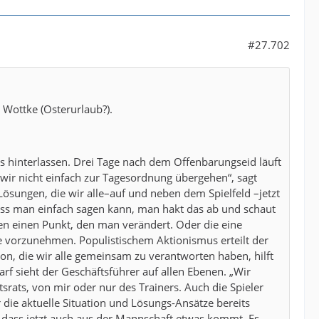
#27.702
 Wottke (Osterurlaub?).
 hinterlassen. Drei Tage nach dem Offenbarungseid läuft
wir nicht einfach zur Tagesordnung übergehen“, sagt
 Lösungen, die wir alle–auf und neben dem Spielfeld –jetzt
 dass man einfach sagen kann, man hakt das ab und schaut
t den einen Punkt, den man verändert. Oder die eine
yse vorzunehmen. Populistischem Aktionismus erteilt der
ion, die wir alle gemeinsam zu verantworten haben, hilft
arf sieht der Geschäftsführer auf allen Ebenen. „Wir
tsrats, von mir oder nur des Trainers. Auch die Spieler
 die aktuelle Situation und Lösungs-Ansätze bereits
e, dass jetzt auch aus der Mannschaft etwas kommt. Es