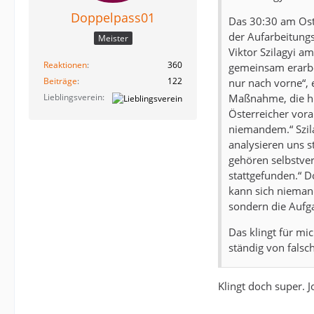
Doppelpass01
Das 30:30 am Ost
der Aufarbeitung
Meister
Viktor Szilagyi a
Reaktionen
360
gemeinsam erarbei
Beiträge
122
nur nach vorne“, e
Maßnahme, die hil
Lieblingsverein
Österreicher vora
niemandem.“ Szila
analysieren uns st
gehören selbstver
stattgefunden.“ D
kann sich niemand
sondern die Aufga
Das klingt für mi
ständig von falsc
Klingt doch super. 