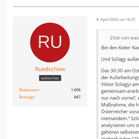
8. April 2026 um 19:25
Zitat von wa
Bei den Kieler Na
Und Szilagy äußert
Ruedschow
Das 30:30 am Ost
der Aufarbeitung
wohnt hier
Viktor Szilagyi a
Reaktionen
1.606
gemeinsam erarbei
Beiträge
847
nur nach vorne“, e
Maßnahme, die hil
Österreicher vora
niemandem.“ Szila
analysieren uns st
gehören selbstver
stattgefunden.“ D