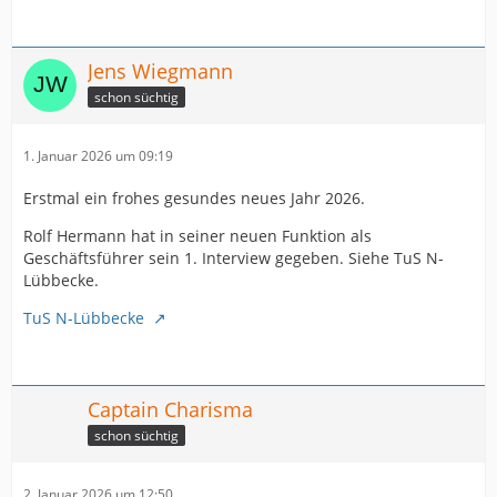
Shooter-Qualitäten sind immer etwas teurer, aber beim
TuS fließen anscheinend nicht mehr Milch und Honig.
Jens Wiegmann
schon süchtig
1. Januar 2026 um 09:19
Erstmal ein frohes gesundes neues Jahr 2026.
Rolf Hermann hat in seiner neuen Funktion als
Geschäftsführer sein 1. Interview gegeben. Siehe TuS N-
Lübbecke.
TuS N-Lübbecke
Captain Charisma
schon süchtig
2. Januar 2026 um 12:50