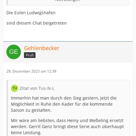
Redet viel von "Raketen", die die Spieler in den Armen
hätten, dass der Matchplan (gg. Krefeld) aufgegangen
Die Eulen Ludwigshafen
sei (?), etc.
sind diesem Chat beigetreten
Ich weiß ja nicht...
Lt. WB zögert Alex Schulze ein neues Vertragsangebot
anzunehmen.
Gehlenbecker
Addendum: Das Abschiedsinterview von Torsten Appel
Profi
war auch sehr ernüchternd, wenn man hofft, dass man
den TuS mittelfristig wieder erstklassig spielen könnte.
28. Dezember 2025 um 12:38
Dem erteilt er eine klare Absage, in dem er sagte, dass
man sich die 1. Liga wegen den immsens hohen Kosten
nicht mehr leisten könne. Das finanzielle Umfeld scheint
Zitat von Tus-N-L
trotz der beiden im (Früh)Sommer neu verkündeten
Hauptsponsoren doch schwächer zu sein als
Immerhin hat man durch den Sieg gestern, jetzt die
angenommen.
Möglichkeit in Ruhe den Kader für die kommende
Saison zu gestalten.
Ohne jetzt zu pessimistisch sein zu wollen, droht dem
TuS wohl eher die Rolle der grauen Maus in der 2. Liga
Mir wäre am liebsten, dass Heiny und Weßeling ersetzt
werden. Gerrit Genz bringt diese Serie auch überhaupt
keine Leistung.