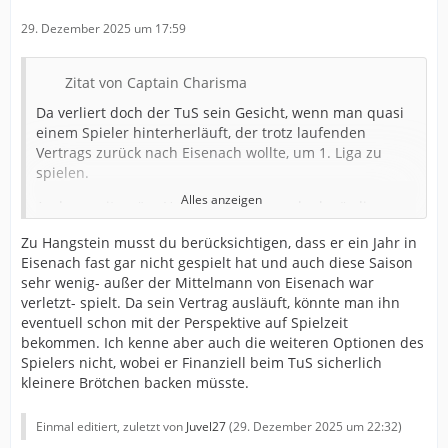
29. Dezember 2025 um 17:59
Zitat von Captain Charisma
Da verliert doch der TuS sein Gesicht, wenn man quasi
einem Spieler hinterherläuft, der trotz laufenden
Vertrags zurück nach Eisenach wollte, um 1. Liga zu
spielen.
Alles anzeigen
Andererseits wäre Hangstein auch unglaubwürdig.
Zu Hangstein musst du berücksichtigen, dass er ein Jahr in
Eisenach fast gar nicht gespielt hat und auch diese Saison
Stimme zu, was für eine Perspektive hätte er denn beim
sehr wenig- außer der Mittelmann von Eisenach war
TuS, wenn es finanziell nicht mehr für die 1. Liga reicht?
verletzt- spielt. Da sein Vertrag ausläuft, könnte man ihn
eventuell schon mit der Perspektive auf Spielzeit
Ich wäre schon sehr überrascht, sollte er im Sommer
bekommen. Ich kenne aber auch die weiteren Optionen des
wieder das TuS-Trikot tragen.
Spielers nicht, wobei er Finanziell beim TuS sicherlich
kleinere Brötchen backen müsste.
Die Prio scheint Rolf Hermann auch zu haben, es wird ja
berichtet, dass ihm ein Vertrag vorliegt, er aber noch
zögert, ihn zu unterschreiben.
Einmal editiert, zuletzt von
Juvel27
(
29. Dezember 2025 um 22:32
)