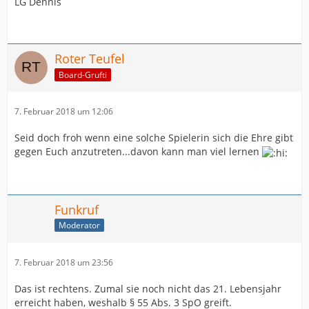
LG Dennis
Roter Teufel
Board-Grufti
7. Februar 2018 um 12:06
Seid doch froh wenn eine solche Spielerin sich die Ehre gibt
gegen Euch anzutreten...davon kann man viel lernen
Funkruf
Moderator
7. Februar 2018 um 23:56
Das ist rechtens. Zumal sie noch nicht das 21. Lebensjahr
erreicht haben, weshalb § 55 Abs. 3 SpO greift.