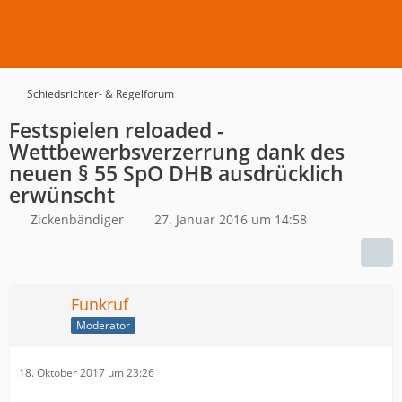
Schiedsrichter- & Regelforum
Festspielen reloaded -
Wettbewerbsverzerrung dank des
neuen § 55 SpO DHB ausdrücklich
erwünscht
Zickenbändiger
27. Januar 2016 um 14:58
Funkruf
Moderator
18. Oktober 2017 um 23:26