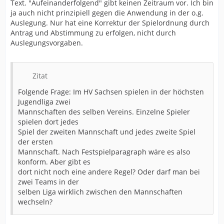
Text. "Aufeinanderfolgend" gibt keinen Zeitraum vor. Ich bin
ja auch nicht prinzipiell gegen die Anwendung in der o.g.
Auslegung. Nur hat eine Korrektur der Spielordnung durch
Antrag und Abstimmung zu erfolgen, nicht durch
Auslegungsvorgaben.
Zitat
Folgende Frage: Im HV Sachsen spielen in der höchsten
Jugendliga zwei
Mannschaften des selben Vereins. Einzelne Spieler
spielen dort jedes
Spiel der zweiten Mannschaft und jedes zweite Spiel
der ersten
Mannschaft. Nach Festspielparagraph wäre es also
konform. Aber gibt es
dort nicht noch eine andere Regel? Oder darf man bei
zwei Teams in der
selben Liga wirklich zwischen den Mannschaften
wechseln?