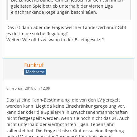
geleiteten Spielbetrieb unterhalb der vierten Liga
einschränkende Regelungen beschließen.
Das ist dann aber die Frage: welcher Landesverband? Gibt
es dort eine solche Regelung?
Weiter: Wie oft bzw. wann in der BL eingesetzt?
Funkruf
Moderator
8. Februar 2018 um 12:09
Das ist eine Kann-Bestimmung, die von den LV geregelt
werden kann. Liegt da keine Einschränkungsregelung vor,
kann der oder die Spieler/in in Erwachsenenmannschaften
nicht festgespeilt werden, wenn sie noch nicht das 21. Auch
nicht unterhalb der vierthöchsten Ligen. Lebensjahr
vollendet hat. Die Frage ist also: Gibt es so eine Regelung
beim LV, dass muss der Threaderöffner bei seinem