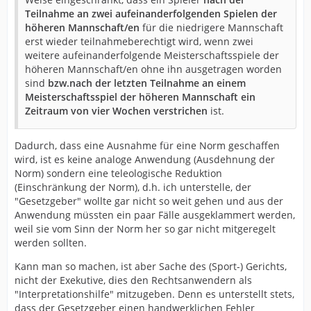
Teilnahme an zwei aufeinanderfolgenden Spielen der
höheren Mannschaft/en
für die niedrigere Mannschaft
erst wieder teilnahmeberechtigt wird, wenn zwei
weitere aufeinanderfolgende Meisterschaftsspiele der
höheren Mannschaft/en ohne ihn ausgetragen worden
sind
bzw.nach der letzten Teilnahme an einem
Meisterschaftsspiel der höheren Mannschaft ein
Zeitraum von vier Wochen verstrichen
ist.
Dadurch, dass eine Ausnahme für eine Norm geschaffen
wird, ist es keine analoge Anwendung (Ausdehnung der
Norm) sondern eine teleologische Reduktion
(Einschränkung der Norm), d.h. ich unterstelle, der
"Gesetzgeber" wollte gar nicht so weit gehen und aus der
Anwendung müssten ein paar Fälle ausgeklammert werden,
weil sie vom Sinn der Norm her so gar nicht mitgeregelt
werden sollten.
Kann man so machen, ist aber Sache des (Sport-) Gerichts,
nicht der Exekutive, dies den Rechtsanwendern als
"Interpretationshilfe" mitzugeben. Denn es unterstellt stets,
dass der Gesetzgeber einen handwerklichen Fehler