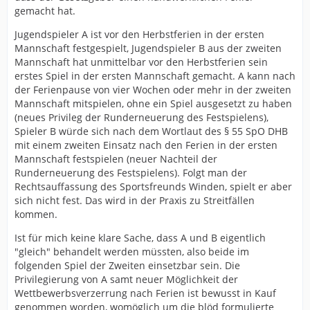
gemacht hat.
Jugendspieler A ist vor den Herbstferien in der ersten
Mannschaft festgespielt, Jugendspieler B aus der zweiten
Mannschaft hat unmittelbar vor den Herbstferien sein
erstes Spiel in der ersten Mannschaft gemacht. A kann nach
der Ferienpause von vier Wochen oder mehr in der zweiten
Mannschaft mitspielen, ohne ein Spiel ausgesetzt zu haben
(neues Privileg der Runderneuerung des Festspielens),
Spieler B würde sich nach dem Wortlaut des § 55 SpO DHB
mit einem zweiten Einsatz nach den Ferien in der ersten
Mannschaft festspielen (neuer Nachteil der
Runderneuerung des Festspielens). Folgt man der
Rechtsauffassung des Sportsfreunds Winden, spielt er aber
sich nicht fest. Das wird in der Praxis zu Streitfällen
kommen.
Ist für mich keine klare Sache, dass A und B eigentlich
"gleich" behandelt werden müssten, also beide im
folgenden Spiel der Zweiten einsetzbar sein. Die
Privilegierung von A samt neuer Möglichkeit der
Wettbewerbsverzerrung nach Ferien ist bewusst in Kauf
genommen worden, womöglich um die blöd formulierte