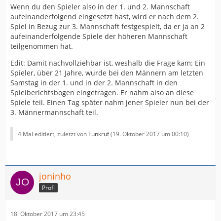
Wenn du den Spieler also in der 1. und 2. Mannschaft
aufeinanderfolgend eingesetzt hast, wird er nach dem 2.
Spiel in Bezug zur 3. Mannschaft festgespielt, da er ja an 2
aufeinanderfolgende Spiele der höheren Mannschaft
teilgenommen hat.
Edit: Damit nachvollziehbar ist, weshalb die Frage kam: Ein
Spieler, über 21 Jahre, wurde bei den Männern am letzten
Samstag in der 1. und in der 2. Mannschaft in den
Spielberichtsbogen eingetragen. Er nahm also an diese
Spiele teil. Einen Tag später nahm jener Spieler nun bei der
3. Männermannschaft teil.
4 Mal editiert, zuletzt von
Funkruf
(
19. Oktober 2017 um 00:10
)
joninho
Profi
18. Oktober 2017 um 23:45