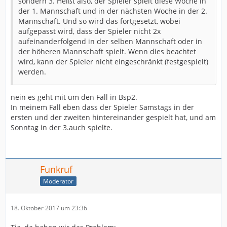
sondern 3. Heißt also, der Spieler spielt diese Woche in
der 1. Mannschaft und in der nächsten Woche in der 2.
Mannschaft. Und so wird das fortgesetzt, wobei
aufgepasst wird, dass der Spieler nicht 2x
aufeinanderfolgend in der selben Mannschaft oder in
der höheren Mannschaft spielt. Wenn dies beachtet
wird, kann der Spieler nicht eingeschränkt (festgespielt)
werden.
nein es geht mit um den Fall in Bsp2.
In meinem Fall eben dass der Spieler Samstags in der
ersten und der zweiten hintereinander gespielt hat, und am
Sonntag in der 3.auch spielte.
Funkruf
Moderator
18. Oktober 2017 um 23:36