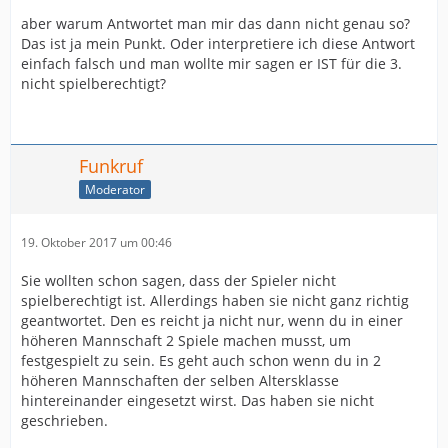
aber warum Antwortet man mir das dann nicht genau so?
Das ist ja mein Punkt. Oder interpretiere ich diese Antwort
einfach falsch und man wollte mir sagen er IST für die 3.
nicht spielberechtigt?
Funkruf
Moderator
19. Oktober 2017 um 00:46
Sie wollten schon sagen, dass der Spieler nicht
spielberechtigt ist. Allerdings haben sie nicht ganz richtig
geantwortet. Den es reicht ja nicht nur, wenn du in einer
höheren Mannschaft 2 Spiele machen musst, um
festgespielt zu sein. Es geht auch schon wenn du in 2
höheren Mannschaften der selben Altersklasse
hintereinander eingesetzt wirst. Das haben sie nicht
geschrieben.