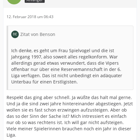
12. Februar 2018 um 06:43
Zitat von Benson
Ich denke, es geht um Frau Spielvogel und die ist
Jahrgang 1997, also soweit alles regelkonform. War
allerdings gerad etwas verwundert, dass die Vipers
offenbar nur über eine Reservemannschaft in der 6.
Liga verfügen. Das ist nicht unbedingt ein adäquater
Unterbau für einen Erstligisten.
Respekt das ging aber schnell. Ja wüßte das halt mal gerne.
Und ja die sind zwei Jahre hintereinander abgestiegen. Jetzt
wollen sie es fast schon erzwingen aufzusteigen. Aber ob
das so der Sinn der Sache ist? Mich intressiert es einfach
nur ob so was rechtens ist. Ich will gar nicht aufsteigen.
Viele meiner Spielerinnen brauchen noch ein Jahr in dieser
Liga.