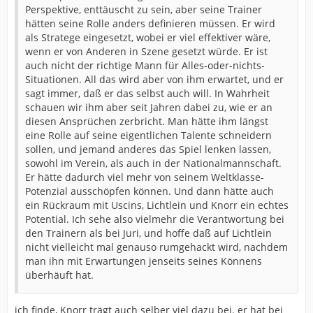
Perspektive, enttäuscht zu sein, aber seine Trainer
hätten seine Rolle anders definieren müssen. Er wird
als Stratege eingesetzt, wobei er viel effektiver wäre,
wenn er von Anderen in Szene gesetzt würde. Er ist
auch nicht der richtige Mann für Alles-oder-nichts-
Situationen. All das wird aber von ihm erwartet, und er
sagt immer, daß er das selbst auch will. In Wahrheit
schauen wir ihm aber seit Jahren dabei zu, wie er an
diesen Ansprüchen zerbricht. Man hätte ihm längst
eine Rolle auf seine eigentlichen Talente schneidern
sollen, und jemand anderes das Spiel lenken lassen,
sowohl im Verein, als auch in der Nationalmannschaft.
Er hätte dadurch viel mehr von seinem Weltklasse-
Potenzial ausschöpfen können. Und dann hätte auch
ein Rückraum mit Uscins, Lichtlein und Knorr ein echtes
Potential. Ich sehe also vielmehr die Verantwortung bei
den Trainern als bei Juri, und hoffe daß auf Lichtlein
nicht vielleicht mal genauso rumgehackt wird, nachdem
man ihn mit Erwartungen jenseits seines Könnens
überhäuft hat.
ich finde, Knorr trägt auch selber viel dazu bei. er hat bei