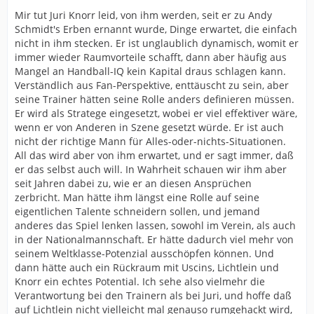
Mir tut Juri Knorr leid, von ihm werden, seit er zu Andy
Schmidt's Erben ernannt wurde, Dinge erwartet, die einfach
nicht in ihm stecken. Er ist unglaublich dynamisch, womit er
immer wieder Raumvorteile schafft, dann aber häufig aus
Mangel an Handball-IQ kein Kapital draus schlagen kann.
Verständlich aus Fan-Perspektive, enttäuscht zu sein, aber
seine Trainer hätten seine Rolle anders definieren müssen.
Er wird als Stratege eingesetzt, wobei er viel effektiver wäre,
wenn er von Anderen in Szene gesetzt würde. Er ist auch
nicht der richtige Mann für Alles-oder-nichts-Situationen.
All das wird aber von ihm erwartet, und er sagt immer, daß
er das selbst auch will. In Wahrheit schauen wir ihm aber
seit Jahren dabei zu, wie er an diesen Ansprüchen
zerbricht. Man hätte ihm längst eine Rolle auf seine
eigentlichen Talente schneidern sollen, und jemand
anderes das Spiel lenken lassen, sowohl im Verein, als auch
in der Nationalmannschaft. Er hätte dadurch viel mehr von
seinem Weltklasse-Potenzial ausschöpfen können. Und
dann hätte auch ein Rückraum mit Uscins, Lichtlein und
Knorr ein echtes Potential. Ich sehe also vielmehr die
Verantwortung bei den Trainern als bei Juri, und hoffe daß
auf Lichtlein nicht vielleicht mal genauso rumgehackt wird,