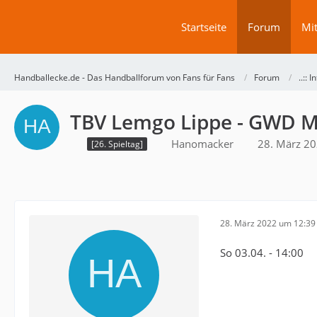
Startseite
Forum
Mit
Handballecke.de - Das Handballforum von Fans für Fans
Forum
..:: I
TBV Lemgo Lippe - GWD 
Hanomacker
28. März 2
[26. Spieltag]
28. März 2022 um 12:39
So 03.04. - 14:00