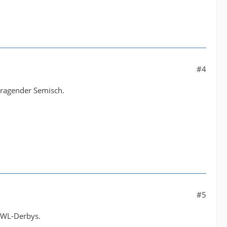
#4
rragender Semisch.
#5
 OWL-Derbys.