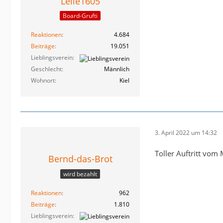
Lelle1605
Board-Grufti
Reaktionen
4.684
Beiträge
19.051
Lieblingsverein
Geschlecht
Männlich
Wohnort
Kiel
3. April 2022 um 14:32
Toller Auftritt vom 
Bernd-das-Brot
wird bezahlt
Reaktionen
962
Beiträge
1.810
Lieblingsverein