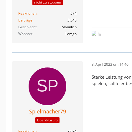
nicht zu stoppen
Reaktionen
574
Beiträge
3.345
Geschlecht
Männlich
Wohnort
Lemgo
3. April 2022 um 14:40
Starke Leistung von
spielen, sollte er be
Spielmacher79
Board-Grufti
Reaktionen
2.694