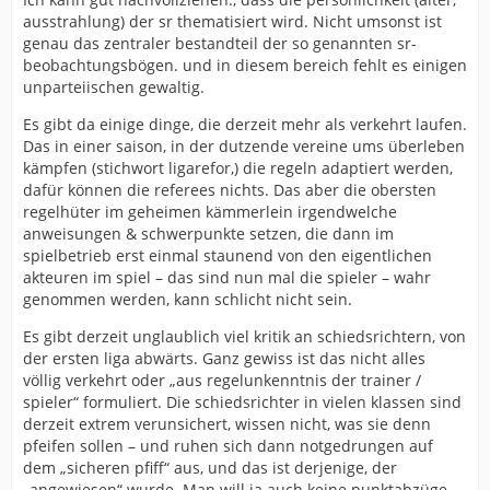
ausstrahlung) der sr thematisiert wird. Nicht umsonst ist
genau das zentraler bestandteil der so genannten sr-
beobachtungsbögen. und in diesem bereich fehlt es einigen
unparteiischen gewaltig.
Es gibt da einige dinge, die derzeit mehr als verkehrt laufen.
Das in einer saison, in der dutzende vereine ums überleben
kämpfen (stichwort ligarefor,) die regeln adaptiert werden,
dafür können die referees nichts. Das aber die obersten
regelhüter im geheimen kämmerlein irgendwelche
anweisungen & schwerpunkte setzen, die dann im
spielbetrieb erst einmal staunend von den eigentlichen
akteuren im spiel – das sind nun mal die spieler – wahr
genommen werden, kann schlicht nicht sein.
Es gibt derzeit unglaublich viel kritik an schiedsrichtern, von
der ersten liga abwärts. Ganz gewiss ist das nicht alles
völlig verkehrt oder „aus regelunkenntnis der trainer /
spieler“ formuliert. Die schiedsrichter in vielen klassen sind
derzeit extrem verunsichert, wissen nicht, was sie denn
pfeifen sollen – und ruhen sich dann notgedrungen auf
dem „sicheren pfiff“ aus, und das ist derjenige, der
„angewiesen“ wurde. Man will ja auch keine punktabzüge