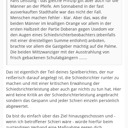
Fans Leistung - das gleiche Prinzip gilt aber auch für die
Männer an der Pfeife. Am Sonnabend in der fast
ausverkauften Stadthalle war das nicht der Fall.
Menschen machen Fehler - klar. Aber das, was die
beiden Männer im knalligen Orange vor allem in der
ersten Halbzeit der Partie Doberan gegen Usedom vor
den Augen eines Schiedsrichterbeobachters (ebenfalls
mit einer dreistelligen Summe entlohnt) anboten,
brachte vor allem die Gastgeber mächtig auf die Palme.
Die beiden Mittzwanziger mit der Ausstrahlung von
frisch gebackenen Schulabgängern .......
Das ist eigentlich der Teil deines Spielberichtes, der nur
reißerisch darauf angelegt ist, die Schiedsrichter runter zu
machen und mit einer kritischen Erwähnung der
Schiedsrichterleistung aber auch gar nichts zu tun hat. Hier
wird keine Kritik an der Schiedsrichterleistung angebracht
sondern das Gespann und jeder Schieri einzeln persönlich
abgewertet.
Da bist du einfach über das Ziel hinausgeschossen und -
wenn ich betroffener Schieri wäre - würde hierfür beim
zuständigen Verband eine Maßnahme gegen dich