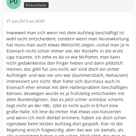
Erleuchteter
27. Juni 2013 um 20:05
Inwieweit man sich wenn mit dem Aufsteig beschäftigt ist
wohl nicht entscheident, sondern wenn man Veranwtortung
hat muss man auch etwas Weitsicht ziegen, zumal man ja in
Eisenach nicht schon immer von der Rückehr in die erste
Liga träumte. Ich sehe es da so wie McPomm, man kann
nicht gedaknkenlos den Finger heben und dann plötzlich
meinen, das giklt für uns nicht, wir sind doch ein armer
Aufsteiger und was vor uns war (Gummersbach, Nehausen)
interessiert uns nicht. Man hätte sich durchaus auch in
Eisenach eher einmal mit dem Hallenproblem beschäftigen
können, deswegen wurde es ja frühzeitig entschieden mit
allen Bundesligisten. Das es jetzt schier unlösbar scheint,
liegt nicht an der HBL. Gibt es nicht auch in Erfurt eine
große Halle. Ich lese da immer mal etwas von Konzerten
und wenn ich mich denkel erinnere, haben sie doch schon
irgendwei beim letzten Aufstieg dort gespielt. Klar ist die
Regelung ansich fragwürdig, aber das war sie damals, als
alle zugestimmt haben auch schon. Mich stört, das man es