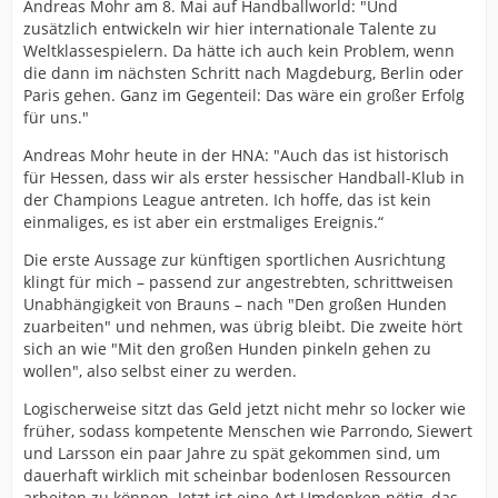
Andreas Mohr am 8. Mai auf Handballworld: "Und
zusätzlich entwickeln wir hier internationale Talente zu
Weltklassespielern. Da hätte ich auch kein Problem, wenn
die dann im nächsten Schritt nach Magdeburg, Berlin oder
Paris gehen. Ganz im Gegenteil: Das wäre ein großer Erfolg
für uns."
Andreas Mohr heute in der HNA: "Auch das ist historisch
für Hessen, dass wir als erster hessischer Handball-Klub in
der Champions League antreten. Ich hoffe, das ist kein
einmaliges, es ist aber ein erstmaliges Ereignis.“
Die erste Aussage zur künftigen sportlichen Ausrichtung
klingt für mich – passend zur angestrebten, schrittweisen
Unabhängigkeit von Brauns – nach "Den großen Hunden
zuarbeiten" und nehmen, was übrig bleibt. Die zweite hört
sich an wie "Mit den großen Hunden pinkeln gehen zu
wollen", also selbst einer zu werden.
Logischerweise sitzt das Geld jetzt nicht mehr so locker wie
früher, sodass kompetente Menschen wie Parrondo, Siewert
und Larsson ein paar Jahre zu spät gekommen sind, um
dauerhaft wirklich mit scheinbar bodenlosen Ressourcen
arbeiten zu können. Jetzt ist eine Art Umdenken nötig, das