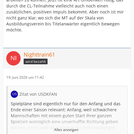
durch die CL-Teilnahme vielleicht auch noch einen
zusätzlichen, positiven Impuls bekommt. Aber noch ist mir
nicht ganz klar, wo sich die MT auf der Skala von
Ausbildungsverein bis Titelanwärter eigentlich bewegen
möchte.
Nighttrain61
wird bezahlt
19. Juni 2026 um 11:42
Zitat von USDKFAN
Spielpläne sind eigentlich nur für den Anfang und das
Ende einer Saison relevant: Anfang, weil schwächere
Mannschaften mit einem guten Start ihrer ganzen
Spielzeit womöglich eine unverhoffte Richtung geben
können. Ende, weil da natürlich die Entscheidungen
Alles anzeigen
fallen. Ansonsten musst du alle spielen – so oder so.