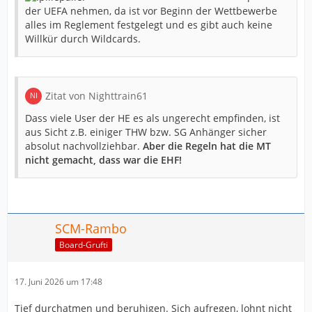
EHF während der Saison. Und soweit ich weiß, haben an
der UEFA nehmen, da ist vor Beginn der Wettbewerbe
dieser neuen Regelungen alle beteiligen Mannschaften
alles im Reglement festgelegt und es gibt auch keine
teilgenommen und zugestimmt.
Willkür durch Wildcards.
Der aktuelle Fakt: Die MT spielt in der Saison 26/27 das
erste Mal in der Champions League (GEIL!!!!). Fakt ist
auch, wir sind der amtierende Champion in der
Zitat von Nighttrain61
European League. Champions!
Dass viele User der HE es als ungerecht empfinden, ist
Uns ist auch bewusst, dass wir über die Liga die CL
aus Sicht z.B. einiger THW bzw. SG Anhänger sicher
nicht erreicht haben, aber hat dies Flensburg und Kiel?
absolut nachvollziehbar.
Aber die Regeln hat die MT
Nein.
nicht gemacht, dass war die EHF!
Wenn man dann von offizieller Seite (Wiederer) aus den
Zwischenzeilen rausliest, dass man eigentlich nicht
glücklich darüber ist, dass die MT nun im höchsten
Handballvereinswettbewerb teilnehmen darf ist das
SCM-Rambo
nicht gerade so toll, dann kommen eben die Beißreflexe
Board-Grufti
raus.
17. Juni 2026 um 17:48
Ach ja, war eigentlich vor der Saison klar, dass der 3.
Platz in der Bundesliga ein CL Platz bedeuten könnte?...
Tief durchatmen und beruhigen. Sich aufregen, lohnt nicht