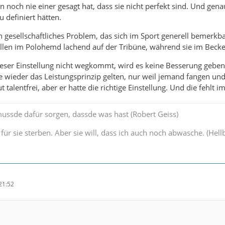
n noch nie einer gesagt hat, dass sie nicht perfekt sind. Und gen
 definiert hätten.
ein gesellschaftliches Problem, das sich im Sport generell bemer
en im Polohemd lachend auf der Tribüne, während sie im Becken f
ser Einstellung nicht wegkommt, wird es keine Besserung geben,
te wieder das Leistungsprinzip gelten, nur weil jemand fangen und 
 talentfrei, aber er hatte die richtige Einstellung. Und die fehlt 
ussde dafür sorgen, dassde was hast (Robert Geiss)
e für sie sterben. Aber sie will, dass ich auch noch abwasche. (Hell
21:52
!