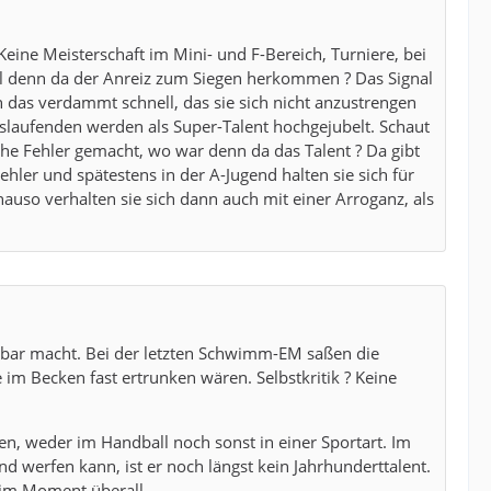
eine Meisterschaft im Mini- und F-Bereich, Turniere, bei
l denn da der Anreiz zum Siegen herkommen ? Das Signal
n das verdammt schnell, das sie sich nicht anzustrengen
slaufenden werden als Super-Talent hochgejubelt. Schaut
che Fehler gemacht, wo war denn da das Talent ? Da gibt
hler und spätestens in der A-Jugend halten sie sich für
enauso verhalten sie sich dann auch mit einer Arroganz, als
erkbar macht. Bei der letzten Schwimm-EM saßen die
m Becken fast ertrunken wären. Selbstkritik ? Keine
n, weder im Handball noch sonst in einer Sportart. Im
nd werfen kann, ist er noch längst kein Jahrhunderttalent.
lt im Moment überall.