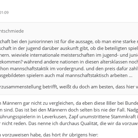
01:09
entschmiede
chaft bei den juniorinnen ist für die aussage, ob man eine starke
chaft in der jugend darüber auskunft gibt, ob die beteiligten spi
rn. wieviele internationale meisterschaften im jugend- und junio
kommen? während andere nationen in diesen altersklassen noch di
chon mannschaftstaktik im vordergrund. und den preis dafür zahl
usgebildeten spielern auch mal mannschaftstaktisch arbeiten ...
usammenstellung betrifft, weißt du doch am besten, dass hier viel 
n Männern gar nicht zu vergleichen, da eben diese 88er bei Bun
n sind. Das ist bei den Männern doch selten bis nie der Fall. Nadg
Führungsspielerin in Leverkusen, Zapf unumstrittene Stammkraft 
 nicht reden. Das nenne ich durchaus Qualität, die wir da vorzu
vorzuweisen habe, das hört ihr übrigens hier: