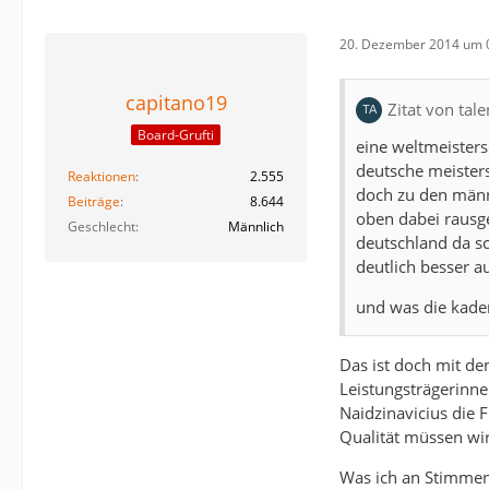
20. Dezember 2014 um 
capitano19
Zitat von tal
Board-Grufti
eine weltmeisters
deutsche meisters
Reaktionen
2.555
doch zu den männe
Beiträge
8.644
oben dabei rausge
Geschlecht
Männlich
deutschland da s
deutlich besser a
und was die kaderz
Das ist doch mit de
Leistungsträgerinne
Naidzinavicius die 
Qualität müssen wir
Was ich an Stimmen 