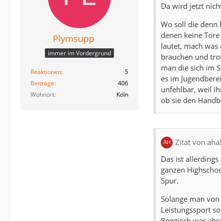
Da wird jetzt nich
Wo soll die denn 
denen keine Tore
Plymsupp
lautet, mach was 
immer im Vordergrund
brauchen und tro
man die sich im S
Reaktionen
5
es im Jugendberei
Beiträge
406
unfehlbar, weil i
Wohnort
Köln
ob sie den Handba
Zitat von aha
Das ist allerding
ganzen Highschool
Spur.
Solange man von d
Leistungssport so
Roggisch war absol