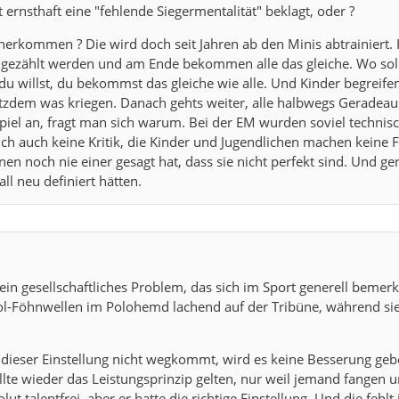
t ernsthaft eine "fehlende Siegermentalität" beklagt, oder ?
herkommen ? Die wird doch seit Jahren ab den Minis abtrainiert. K
 gezählt werden und am Ende bekommen alle das gleiche. Wo sol
du willst, du bekommst das gleiche wie alle. Und Kinder begreife
tzdem was kriegen. Danach gehts weiter, alle halbwegs Geradeau
piel an, fragt man sich warum. Bei der EM wurden soviel technis
ch auch keine Kritik, die Kinder und Jugendlichen machen keine Fe
hnen noch nie einer gesagt hat, dass sie nicht perfekt sind. Und g
ll neu definiert hätten.
!
s ein gesellschaftliches Problem, das sich im Sport generell bem
-Föhnwellen im Polohemd lachend auf der Tribüne, während sie i
ieser Einstellung nicht wegkommt, wird es keine Besserung gebe
llte wieder das Leistungsprinzip gelten, nur weil jemand fangen u
ut talentfrei, aber er hatte die richtige Einstellung. Und die feh