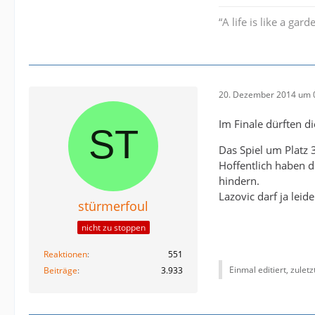
“A life is like a g
20. Dezember 2014 um 
Im Finale dürften d
Das Spiel um Platz
Hoffentlich haben 
hindern.
Lazovic darf ja lei
stürmerfoul
nicht zu stoppen
Reaktionen
551
Einmal editiert, zulet
Beiträge
3.933