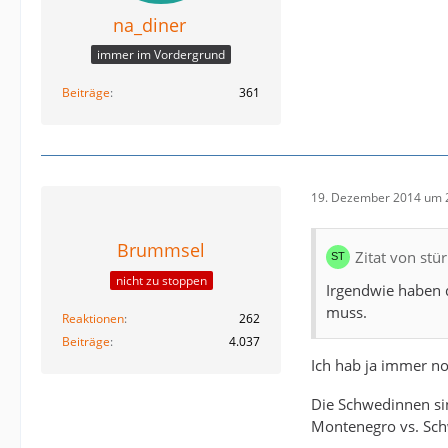
na_diner
immer im Vordergrund
Beiträge
361
19. Dezember 2014 um 
Brummsel
Zitat von stü
nicht zu stoppen
Irgendwie haben d
muss.
Reaktionen
262
Beiträge
4.037
Ich hab ja immer n
Die Schwedinnen sin
Montenegro vs. Sch