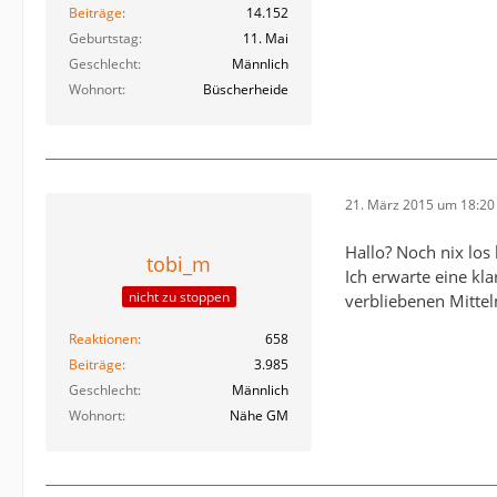
Beiträge
14.152
Geburtstag
11. Mai
Geschlecht
Männlich
Wohnort
Büscherheide
21. März 2015 um 18:20
Hallo? Noch nix los
tobi_m
Ich erwarte eine kl
nicht zu stoppen
verbliebenen Mittel
Reaktionen
658
Beiträge
3.985
Geschlecht
Männlich
Wohnort
Nähe GM