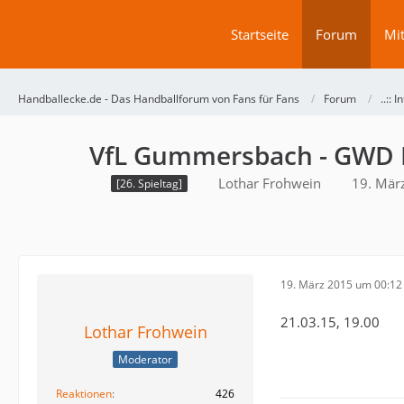
Startseite
Forum
Mit
Handballecke.de - Das Handballforum von Fans für Fans
Forum
..:: I
VfL Gummersbach - GWD
Lothar Frohwein
19. Mär
[26. Spieltag]
19. März 2015 um 00:12
21.03.15, 19.00
Lothar Frohwein
Moderator
Reaktionen
426