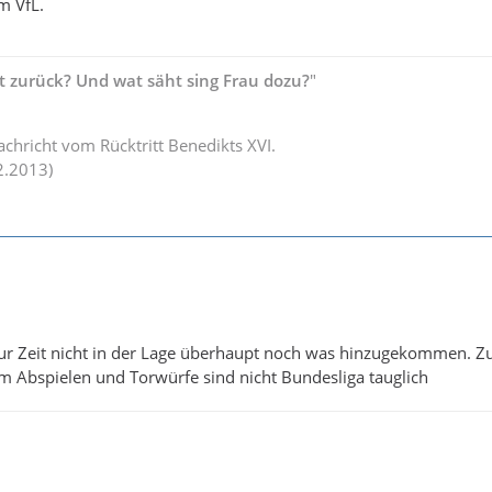
m VfL.
tt zurück? Und wat säht sing Frau dozu?
"
achricht vom Rücktritt Benedikts XVI.
2.2013)
zur Zeit nicht in der Lage überhaupt noch was hinzugekommen. Zuv
em Abspielen und Torwürfe sind nicht Bundesliga tauglich