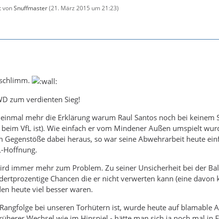
zt von
Snuffmaster
(
21. März 2015 um 21:23
)
 schlimm.
D zum verdienten Sieg!
te einmal mehr die Erklärung warum Raul Santos noch bei keinem S
er beim VfL ist). Wie einfach er vom Mindener Außen umspielt wu
n Gegenstöße dabei heraus, so war seine Abwehrarbeit heute ein
L-Hoffnung.
ird immer mehr zum Problem. Zu seiner Unsicherheit bei der 
dertprozentige Chancen die er nicht verwerten kann (eine davon 
n heute viel besser waren.
Rangfolge bei unseren Torhütern ist, wurde heute auf blamable Ar
früherer Wechsel wie im Hinspiel - hätte man sich ja noch mal in