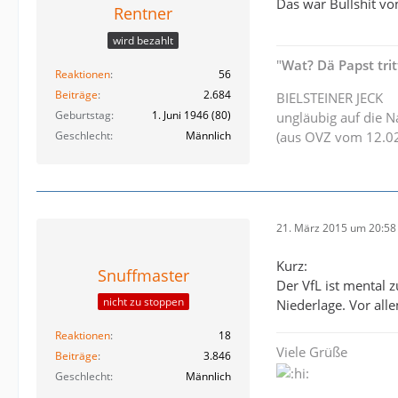
Das war Bullshit vo
Rentner
wird bezahlt
"
Wat? Dä Papst tri
Reaktionen
56
Beiträge
2.684
BIELSTEINER JECK
Geburtstag
1. Juni 1946 (80)
ungläubig auf die N
Geschlecht
Männlich
(aus OVZ vom 12.0
21. März 2015 um 20:58
Kurz:
Snuffmaster
Der VfL ist mental 
nicht zu stoppen
Niederlage. Vor all
Reaktionen
18
Viele Grüße
Beiträge
3.846
Geschlecht
Männlich