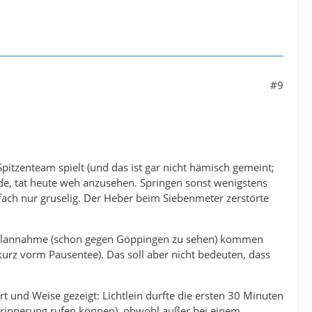
#9
pitzenteam spielt (und das ist gar nicht hämisch gemeint;
rde, tat heute weh anzusehen. Springen sonst wenigstens
fach nur gruselig. Der Heber beim Siebenmeter zerstörte
Ballannahme (schon gegen Göppingen zu sehen) kommen
kurz vorm Pausentee). Das soll aber nicht bedeuten, dass
t und Weise gezeigt: Lichtlein durfte die ersten 30 Minuten
 Erinnerung rufen können), obwohl außer bei einem