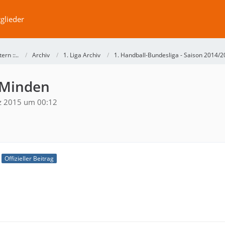
glieder
ntern ::..
Archiv
1. Liga Archiv
1. Handball-Bundesliga - Saison 2014/
 Minden
z 2015 um 00:12
Offizieller Beitrag