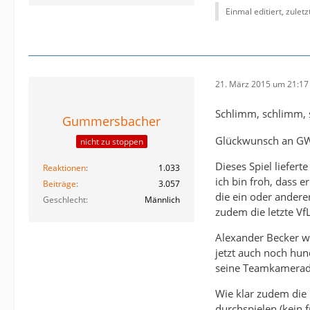
Einmal editiert, zulet
21. März 2015 um 21:17
Schlimm, schlimm,
Gummersbacher
Glückwunsch an GW
nicht zu stoppen
Dieses Spiel liefer
Reaktionen
1.033
ich bin froh, dass 
Beiträge
3.057
die ein oder andere
Geschlecht
Männlich
zudem die letzte Vf
Alexander Becker w
jetzt auch noch hun
seine Teamkamerade
Wie klar zudem die 
durchspielen (kein 