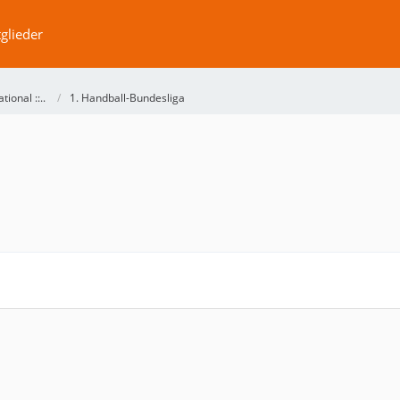
glieder
ational ::..
1. Handball-Bundesliga