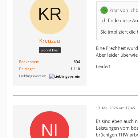
Zitat von ich
Ich finde diese Au
Sie impliziert di
Kreuzau
Eine Frechheit würd
wohnt hier
Aber leider überwi
Reaktionen
604
Leider!
Beiträge
1.110
Lieblingsverein
13. Mai 2026 um 17:45
Es sind eben auch n
Leistungen vom böse
brüchigen THW arbei