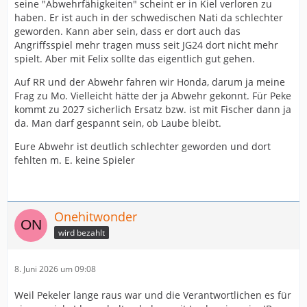
Im IB hat man halt diese völlig sinnfreie Verpflichtung
seine "Abwehrfähigkeiten" scheint er in Kiel verloren zu
von Laube. Deswegen fehlt ein IB Spieler. Käme Fischer
haben. Er ist auch in der schwedischen Nati da schlechter
schon ein Jahr früher würde die Situation schon anders
geworden. Kann aber sein, dass er dort auch das
aussehen. Ab 2027 hat man dann mit Nacinovic, Pekeler
Angriffsspiel mehr tragen muss seit JG24 dort nicht mehr
(oder Ersatz), Fischer +Köster als Optionen. Im IB. Das
spielt. Aber mit Felix sollte das eigentlich gut gehen.
passt dann wieder.
Auf RR und der Abwehr fahren wir Honda, darum ja meine
Frag zu Mo. Vielleicht hätte der ja Abwehr gekonnt. Für Peke
Problematisch ist da schon eher, dass weder Madsen
kommt zu 2027 sicherlich Ersatz bzw. ist mit Fischer dann ja
noch Reinkind richtig gute Verteidiger sind
da. Man darf gespannt sein, ob Laube bleibt.
Eure Abwehr ist deutlich schlechter geworden und dort
fehlten m. E. keine Spieler
Onehitwonder
wird bezahlt
8. Juni 2026 um 09:08
Weil Pekeler lange raus war und die Verantwortlichen es für