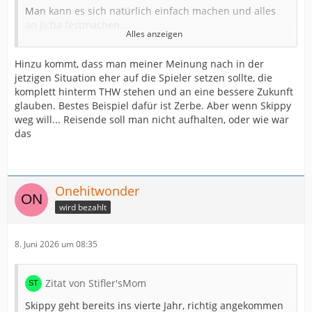
Man kann es sich natürlich einfach machen und alles
an Jicha festmachen...
Alles anzeigen
Skippy ist ein sehr guter Spieler, aber nicht Weltklasse.
Hinzu kommt, dass man meiner Meinung nach in der
Und was nützen mir die ständigen Versuche One Man
jetzigen Situation eher auf die Spieler setzen sollte, die
Show, wenn der Rest der Mannschaft auf der Strecke
komplett hinterm THW stehen und an eine bessere Zukunft
bleibt.
glauben. Bestes Beispiel dafür ist Zerbe. Aber wenn Skippy
weg will... Reisende soll man nicht aufhalten, oder wie war
Verleiht er einem Team Sicherheit ? Macht er seine
das
Nebenleute besser ? Ist er der Spieler, an dem sich alle
orientieren können ? Geht er mit Körpersprache/
Ausstrahlung voran?
Skippys Handball und sein Rollenverständnis auf RM
Onehitwonder
mag in kleineren Vereinen funktionieren, aber nicht
wird bezahlt
über eine Saison hinweg bei einem Spitzenverein mit
allerhöchsten Ansprüchen.
8. Juni 2026 um 08:35
Unterm Strich kann er Kiel natürlich punktuell helfen, er
ist aber weit von einem Anführer entfernt, um den ich
eine Mannschaft aufbauen würde.
Zitat von Stifler'sMom
Skippy geht bereits ins vierte Jahr, richtig angekommen