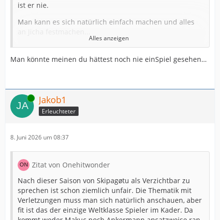
ist er nie.
Man kann es sich natürlich einfach machen und alles
an Jicha festmachen...
Alles anzeigen
Skippy ist ein sehr guter Spieler, aber nicht Weltklasse.
Man könnte meinen du hättest noch nie einSpiel gesehen…
Und was nützen mir die ständigen Versuche One Man
Show, wenn der Rest der Mannschaft auf der Strecke
bleibt.
Online
Jakob1
Verleiht er einem Team Sicherheit ? Macht er seine
Nebenleute besser ? Ist er der Spieler, an dem sich alle
Erleuchteter
orientieren können ? Geht er mit Körpersprache/
Ausstrahlung voran?
8. Juni 2026 um 08:37
Skippys Handball und sein Rollenverständnis auf RM
mag in kleineren Vereinen funktionieren, aber nicht
Zitat von Onehitwonder
über eine Saison hinweg bei einem Spitzenverein mit
allerhöchsten Ansprüchen.
Nach dieser Saison von Skipagøtu als Verzichtbar zu
sprechen ist schon ziemlich unfair. Die Thematik mit
Unterm Strich kann er Kiel natürlich punktuell helfen, er
Verletzungen muss man sich natürlich anschauen, aber
ist aber weit von einem Anführer entfernt, um den ich
fit ist das der einzige Weltklasse Spieler im Kader. Da
eine Mannschaft aufbauen würde.
kommt weder Makuc noch Ankermann ansatzweise ran