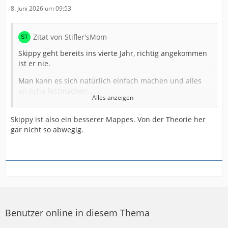
8. Juni 2026 um 09:53
Zitat von Stifler'sMom
Skippy geht bereits ins vierte Jahr, richtig angekommen
ist er nie.
Man kann es sich natürlich einfach machen und alles
an Jicha festmachen...
Alles anzeigen
Skippy ist ein sehr guter Spieler, aber nicht Weltklasse.
Skippy ist also ein besserer Mappes. Von der Theorie her
Und was nützen mir die ständigen Versuche One Man
gar nicht so abwegig.
Show, wenn der Rest der Mannschaft auf der Strecke
bleibt.
Verleiht er einem Team Sicherheit ? Macht er seine
Nebenleute besser ? Ist er der Spieler, an dem sich alle
orientieren können ? Geht er mit Körpersprache/
Ausstrahlung voran?
Skippys Handball und sein Rollenverständnis auf RM
Benutzer online in diesem Thema
mag in kleineren Vereinen funktionieren, aber nicht