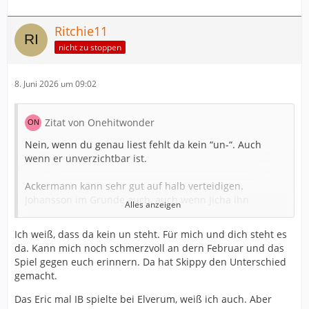
Ritchie11
nicht zu stoppen
8. Juni 2026 um 09:02
Zitat von Onehitwonder
Nein, wenn du genau liest fehlt da kein “un-“. Auch
wenn er unverzichtbar ist.
Ackermann kann sehr gut auf halb verteidigen.
Johansson im Grunde auch, auch wenn Jicha ihn
Alles anzeigen
systematisch auf außen geparkt hat und ihn nie hat
verteidigen lassen. In Elverum hat Johnsson sogar
Ich weiß, dass da kein un steht. Für mich und dich steht es
Mittelblock gespielt.
da. Kann mich noch schmerzvoll an dern Februar und das
Spiel gegen euch erinnern. Da hat Skippy den Unterschied
Damit hat man mit Köster, Ankermann und Johansson
gemacht.
+Dule auf Halb in der Abwehr.
Das Eric mal IB spielte bei Elverum, weiß ich auch. Aber