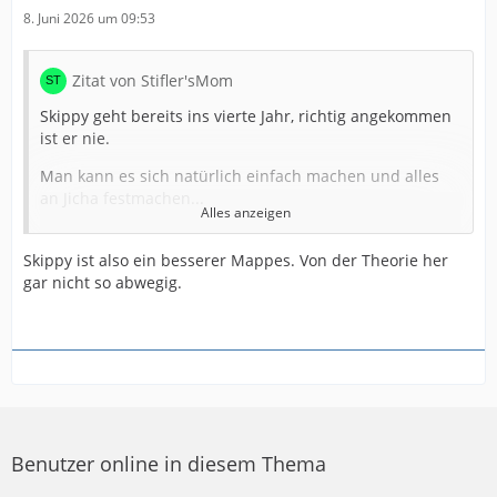
8. Juni 2026 um 09:53
Zitat von Stifler'sMom
Skippy geht bereits ins vierte Jahr, richtig angekommen
ist er nie.
Man kann es sich natürlich einfach machen und alles
an Jicha festmachen...
Alles anzeigen
Skippy ist ein sehr guter Spieler, aber nicht Weltklasse.
Skippy ist also ein besserer Mappes. Von der Theorie her
Und was nützen mir die ständigen Versuche One Man
gar nicht so abwegig.
Show, wenn der Rest der Mannschaft auf der Strecke
bleibt.
Verleiht er einem Team Sicherheit ? Macht er seine
Nebenleute besser ? Ist er der Spieler, an dem sich alle
orientieren können ? Geht er mit Körpersprache/
Ausstrahlung voran?
Skippys Handball und sein Rollenverständnis auf RM
Benutzer online in diesem Thema
mag in kleineren Vereinen funktionieren, aber nicht