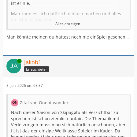
ist er nie.
Man kann es sich natürlich einfach machen und alles
an Jicha festmachen...
Alles anzeigen
Skippy ist ein sehr guter Spieler, aber nicht Weltklasse.
Man könnte meinen du hättest noch nie einSpiel gesehen…
Und was nützen mir die ständigen Versuche One Man
Show, wenn der Rest der Mannschaft auf der Strecke
bleibt.
Online
Jakob1
Verleiht er einem Team Sicherheit ? Macht er seine
Nebenleute besser ? Ist er der Spieler, an dem sich alle
Erleuchteter
orientieren können ? Geht er mit Körpersprache/
Ausstrahlung voran?
8. Juni 2026 um 08:37
Skippys Handball und sein Rollenverständnis auf RM
mag in kleineren Vereinen funktionieren, aber nicht
Zitat von Onehitwonder
über eine Saison hinweg bei einem Spitzenverein mit
allerhöchsten Ansprüchen.
Nach dieser Saison von Skipagøtu als Verzichtbar zu
sprechen ist schon ziemlich unfair. Die Thematik mit
Unterm Strich kann er Kiel natürlich punktuell helfen, er
Verletzungen muss man sich natürlich anschauen, aber
ist aber weit von einem Anführer entfernt, um den ich
fit ist das der einzige Weltklasse Spieler im Kader. Da
eine Mannschaft aufbauen würde.
kommt weder Makuc noch Ankermann ansatzweise ran