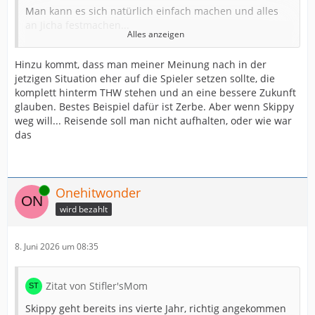
Man kann es sich natürlich einfach machen und alles
an Jicha festmachen...
Alles anzeigen
Skippy ist ein sehr guter Spieler, aber nicht Weltklasse.
Hinzu kommt, dass man meiner Meinung nach in der
Und was nützen mir die ständigen Versuche One Man
jetzigen Situation eher auf die Spieler setzen sollte, die
Show, wenn der Rest der Mannschaft auf der Strecke
komplett hinterm THW stehen und an eine bessere Zukunft
bleibt.
glauben. Bestes Beispiel dafür ist Zerbe. Aber wenn Skippy
weg will... Reisende soll man nicht aufhalten, oder wie war
Verleiht er einem Team Sicherheit ? Macht er seine
das
Nebenleute besser ? Ist er der Spieler, an dem sich alle
orientieren können ? Geht er mit Körpersprache/
Ausstrahlung voran?
Online
Skippys Handball und sein Rollenverständnis auf RM
Onehitwonder
mag in kleineren Vereinen funktionieren, aber nicht
wird bezahlt
über eine Saison hinweg bei einem Spitzenverein mit
allerhöchsten Ansprüchen.
8. Juni 2026 um 08:35
Unterm Strich kann er Kiel natürlich punktuell helfen, er
ist aber weit von einem Anführer entfernt, um den ich
eine Mannschaft aufbauen würde.
Zitat von Stifler'sMom
Skippy geht bereits ins vierte Jahr, richtig angekommen