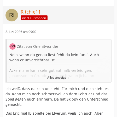
Ritchie11
nicht zu stoppen
8. Juni 2026 um 09:02
Zitat von Onehitwonder
Nein, wenn du genau liest fehlt da kein “un-“. Auch
wenn er unverzichtbar ist.
Ackermann kann sehr gut auf halb verteidigen.
Johansson im Grunde auch, auch wenn Jicha ihn
Alles anzeigen
systematisch auf außen geparkt hat und ihn nie hat
verteidigen lassen. In Elverum hat Johnsson sogar
Ich weiß, dass da kein un steht. Für mich und dich steht es
Mittelblock gespielt.
da. Kann mich noch schmerzvoll an dern Februar und das
Spiel gegen euch erinnern. Da hat Skippy den Unterschied
Damit hat man mit Köster, Ankermann und Johansson
gemacht.
+Dule auf Halb in der Abwehr.
Das Eric mal IB spielte bei Elverum, weiß ich auch. Aber