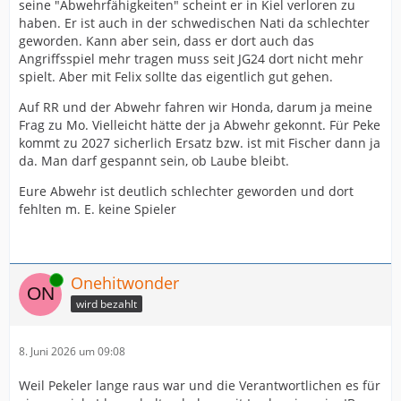
Im IB hat man halt diese völlig sinnfreie Verpflichtung
seine "Abwehrfähigkeiten" scheint er in Kiel verloren zu
von Laube. Deswegen fehlt ein IB Spieler. Käme Fischer
haben. Er ist auch in der schwedischen Nati da schlechter
schon ein Jahr früher würde die Situation schon anders
geworden. Kann aber sein, dass er dort auch das
aussehen. Ab 2027 hat man dann mit Nacinovic, Pekeler
Angriffsspiel mehr tragen muss seit JG24 dort nicht mehr
(oder Ersatz), Fischer +Köster als Optionen. Im IB. Das
spielt. Aber mit Felix sollte das eigentlich gut gehen.
passt dann wieder.
Auf RR und der Abwehr fahren wir Honda, darum ja meine
Frag zu Mo. Vielleicht hätte der ja Abwehr gekonnt. Für Peke
Problematisch ist da schon eher, dass weder Madsen
kommt zu 2027 sicherlich Ersatz bzw. ist mit Fischer dann ja
noch Reinkind richtig gute Verteidiger sind
da. Man darf gespannt sein, ob Laube bleibt.
Eure Abwehr ist deutlich schlechter geworden und dort
fehlten m. E. keine Spieler
Online
Onehitwonder
wird bezahlt
8. Juni 2026 um 09:08
Weil Pekeler lange raus war und die Verantwortlichen es für