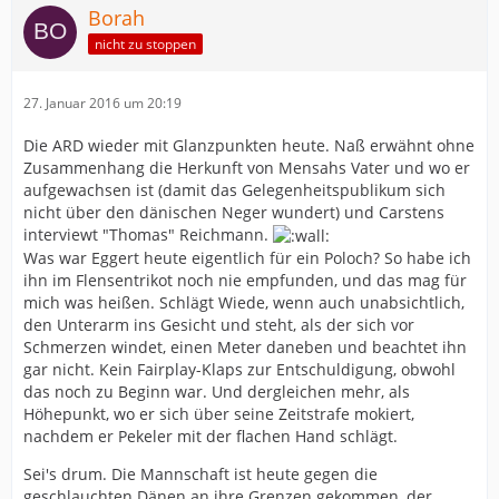
Borah
nicht zu stoppen
27. Januar 2016 um 20:19
Die ARD wieder mit Glanzpunkten heute. Naß erwähnt ohne
Zusammenhang die Herkunft von Mensahs Vater und wo er
aufgewachsen ist (damit das Gelegenheitspublikum sich
nicht über den dänischen Neger wundert) und Carstens
interviewt "Thomas" Reichmann.
Was war Eggert heute eigentlich für ein Poloch? So habe ich
ihn im Flensentrikot noch nie empfunden, und das mag für
mich was heißen. Schlägt Wiede, wenn auch unabsichtlich,
den Unterarm ins Gesicht und steht, als der sich vor
Schmerzen windet, einen Meter daneben und beachtet ihn
gar nicht. Kein Fairplay-Klaps zur Entschuldigung, obwohl
das noch zu Beginn war. Und dergleichen mehr, als
Höhepunkt, wo er sich über seine Zeitstrafe mokiert,
nachdem er Pekeler mit der flachen Hand schlägt.
Sei's drum. Die Mannschaft ist heute gegen die
geschlauchten Dänen an ihre Grenzen gekommen, der