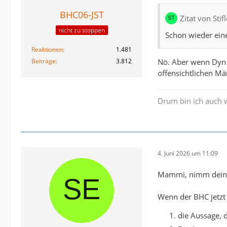
BHC06-JST
Zitat von Sti
nicht zu stoppen
Schon wieder ein
Reaktionen
1.481
Beiträge
3.812
Nö. Aber wenn Dyn e
offensichtlichen Mä
Drum bin ich auch 
4. Juni 2026 um 11:09
Mammi, nimm dein 
Wenn der BHC jetzt 
die Aussage, d