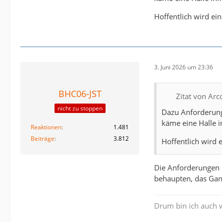
- Playing court (s
- Base area (min
Hoffentlich wird ei
[...]
Quelle:
EHF Europ
3. Juni 2026 um 23:36
BHC06-JST
Zitat von Arc
nicht zu stoppen
Dazu Anforderunge
käme eine Halle i
Reaktionen
1.481
Beiträge
3.812
Hoffentlich wird 
Die Anforderungen 
behaupten, das Gan
Drum bin ich auch 