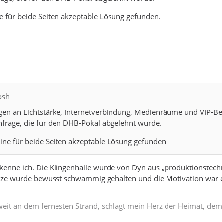
ize: 40 m x 20 m)
imum size: 44 m x 24 m)
ne für beide Seiten akzeptable Lösung gefunden.
ean League Men 2025/26 Regulations, Seite 30f
osh
n an Lichtstärke, Internetverbindung, Medienräume und VIP-Bereic
nfrage, die für den DHB-Pokal abgelehnt wurde.
eine für beide Seiten akzeptable Lösung gefunden.
kenne ich. Die Klingenhalle wurde von Dyn aus „produktionstec
ze wurde bewusst schwammig gehalten und die Motivation war ei
weit an dem fernesten Strand, schlägt mein Herz der Heimat, dem