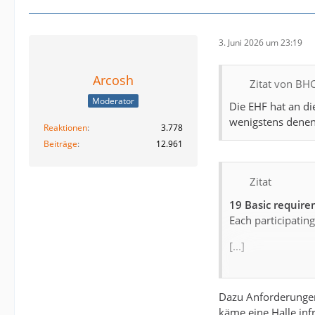
3. Juni 2026 um 23:19
Arcosh
Zitat von BH
Moderator
Die EHF hat an di
wenigstens denen
Reaktionen
3.778
Beiträge
12.961
Zitat
19 Basic requir
Each participatin
[...]
19.2 Venue
- Capacity: minim
Dazu Anforderungen 
- Grandstands on 
käme eine Halle inf