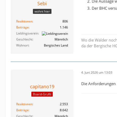
Die Aussage w
Sebi
Der BHC versu
wohnt hier
Reaktionen
806
Beiträge
1.146
Lieblingsverein
Geschlecht
Männlich
Wo die Wälder noch 
Wohnort
Bergisches Land
da der Bergische HC
4. Juni 2026 um 13:03
Die Anforderungen a
capitano19
Board-Grufti
Reaktionen
2.553
Beiträge
8.642
Geschlecht
Männlich