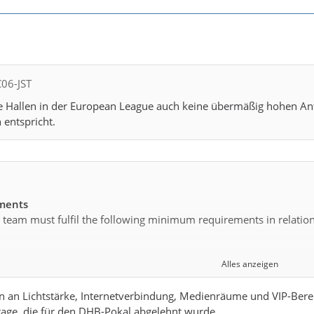
C06-JST
e Hallen in der European League auch keine übermäßig hohen Anf
 entspricht.
ements
g team must fulfil the following minimum requirements in relation
Alles anzeigen
um 2,000 spectators (starting with the Group Matches)
an Lichtstärke, Internetverbindung, Medienräume und VIP-Bereiche
both long sides
rage, die für den DHB-Pokal abgelehnt wurde.