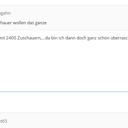
ngahn
chauer wollen das ganze
it 2400 Zuschauern,...da bin ich dann doch ganz schön überrasc
st65