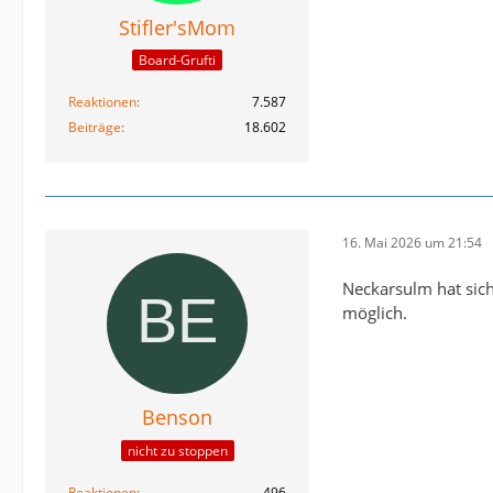
Stifler'sMom
Board-Grufti
Reaktionen
7.587
Beiträge
18.602
16. Mai 2026 um 21:54
Neckarsulm hat sic
möglich.
Benson
nicht zu stoppen
Reaktionen
496