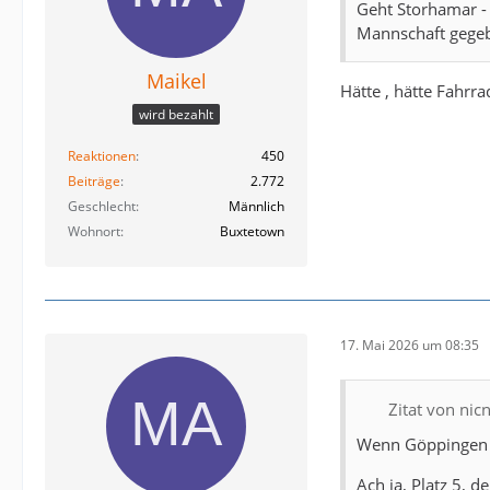
Geht Storhamar - 
Mannschaft gege
Maikel
Hätte , hätte Fahrrad
wird bezahlt
Reaktionen
450
Beiträge
2.772
Geschlecht
Männlich
Wohnort
Buxtetown
17. Mai 2026 um 08:35
Zitat von ni
Wenn Göppingen g
Ach ja, Platz 5, d