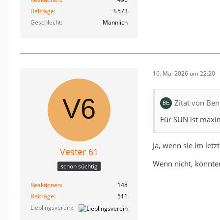
Beiträge
3.573
Geschlecht
Männlich
16. Mai 2026 um 22:20
Zitat von Be
Für SUN ist maxim
Ja, wenn sie im let
Vester 61
Wenn nicht, könnten
schon süchtig
Reaktionen
148
Beiträge
511
Lieblingsverein