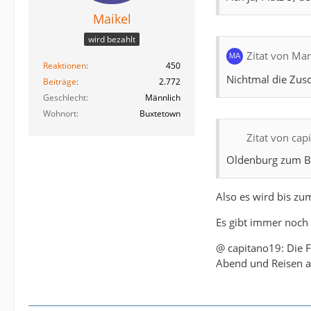
Maikel
wird bezahlt
Zitat von Ma
Reaktionen
450
Nichtmal die Zus
Beiträge
2.772
Geschlecht
Männlich
Wohnort
Buxtetown
Zitat von cap
Oldenburg zum Be
Also es wird bis zum
Es gibt immer noch 
@ capitano19: Die F
Abend und Reisen a