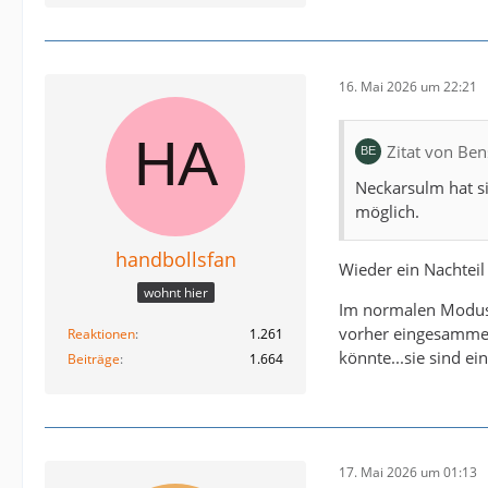
16. Mai 2026 um 22:21
Zitat von Be
Neckarsulm hat s
möglich.
handbollsfan
Wieder ein Nachteil
wohnt hier
Im normalen Modus 
vorher eingesammelt
Reaktionen
1.261
könnte...sie sind e
Beiträge
1.664
17. Mai 2026 um 01:13