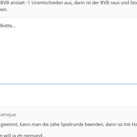
BVB anstatt -1 Unentschieden aus, dann ist der BVB raus und Sto
ben.
kette...
cnamejue
ewinnt, kann man die zähe Spielrunde beenden, dann ist mit Hall
en will ja eh niemand...