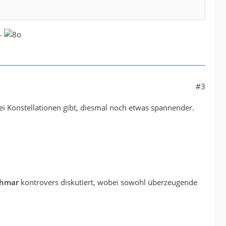
handfeste Gerüchte über einen Abschied gibt es aber
 endgültige Entscheidungen sind aber seitens des Vereins
..
#3
ei Konstellationen gibt, diesmal noch etwas spannender.
chmar
kontrovers diskutiert, wobei sowohl überzeugende