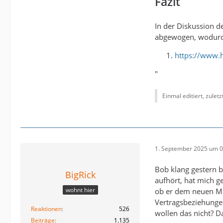
Fazit
In der Diskussion 
abgewogen, wodurch 
https://www.
"
Einmal editiert, zulet
1. September 2025 um 0
Bob klang gestern b
BigRick
aufhört, hat mich g
wohnt hier
ob er dem neuen Man
Vertragsbeziehungen
Reaktionen
526
wollen das nicht? D
Beiträge
1.135