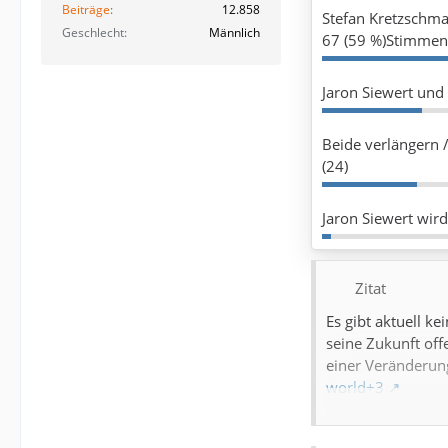
Beiträge
12.858
Stefan Kretzschma
Geschlecht
Männlich
67 (59 %)Stimmen e
Jaron Siewert und
Beide verlängern 
(24)
Jaron Siewert wird
Zitat
Es gibt aktuell k
seine Zukunft off
einer Veränderun
world+3
Situation 