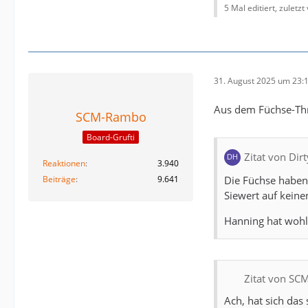
5 Mal editiert, zuletzt
Der Vertrag
wurde aber 
Kretzschmar
31. August 2025 um 23:
aber, dass 
Die Vereins
Aus dem Füchse-Thr
spätestens 
SCM-Rambo
Board-Grufti
Gerüchte u
Zitat von Dir
Reaktionen
3.940
Die Füchse haben 
Beiträge
9.641
Zwar brodel
Siewert auf keine
selbst deme
Hanning hat wohl 
Es handelt 
Wechselger
Das Konzept
Zitat von S
Zusammen
Ach, hat sich da