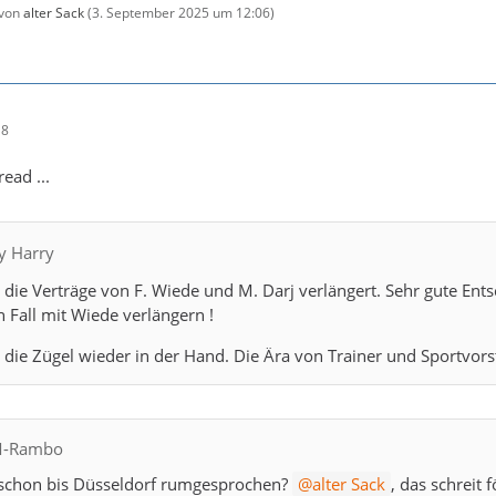
 von
alter Sack
(
3. September 2025 um 12:06
)
 von Stefan Kretzschmar als Sportvorstand sowie der Vertrag von 
noch nicht verlängert.
tagesspiegel+2
 äußerte zuletzt öffentlich seine Verwunderung darüber, dass sei
18
er gern weiterarbeiten würde und keine Notwendigkeit für Veränd
führung, allen voran Geschäftsführer Bob Hanning, lässt sich mit e
ead ...
Oktober/November in Aussicht.
handball-world+2
nd Klarstellungen
ty Harry
die Verträge von F. Wiede und M. Darj verlängert. Sehr gute En
n die Diskussionen innerhalb der Medien und Fans über möglic
n Fall mit Wiede verlängern !
ntiert aber, dass konkrete Wechselabsichten existieren würden.
h
die Zügel wieder in der Hand. Die Ära von Trainer und Sportvors
sich vor allem um Spekulationen aufgrund der ungeklärten Vertrag
üchte.
bild+1
 und der sportliche Erfolg sprechen laut Kretzschmar aktuell 
CM-Rambo
fassung
s schon bis Düsseldorf rumgesprochen?
alter Sack
, das schreit