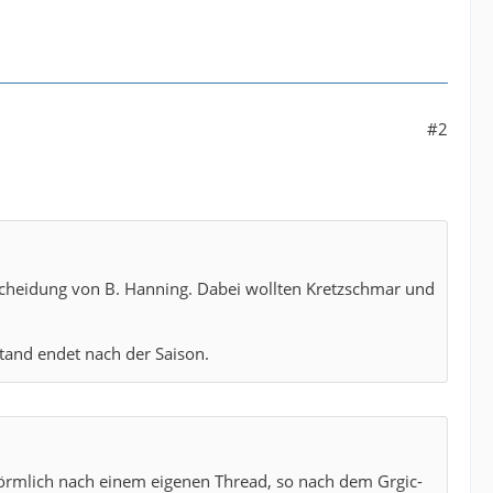
Trainer Jaron Siewert laufen beide 2026 aus, bislang
ne Zukunft sowie die des Trainerteams offen ist, betont
#2
erung sieht.
bild+2
iner Entscheidung Zeit und stellt eine Klärung bis
tscheidung von B. Hanning. Dabei wollten Kretzschmar und
he Veränderungen oder einen Abschied, Kretzschmar
andball-world+1
tand endet nach der Saison.
ssituation, nicht um bestätigte
gegen eine Veränderung im Managementteam.
bild+1
 förmlich nach einem eigenen Thread, so nach dem Grgic-