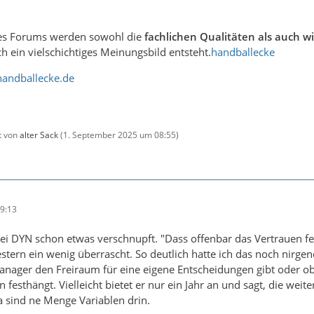
des Forums werden sowohl die
fachlichen Qualitäten als auch wi
ein vielschichtiges Meinungsbild entsteht.
handballecke
handballecke.de
zt von
alter Sack
(
1. September 2025 um 08:55
)
9:13
ei DYN schon etwas verschnupft. "Dass offenbar das Vertrauen fehl
estern ein wenig überrascht. So deutlich hatte ich das noch nirge
ager den Freiraum für eine eigene Entscheidungen gibt oder ob 
 festhängt. Vielleicht bietet er nur ein Jahr an und sagt, die we
a sind ne Menge Variablen drin.