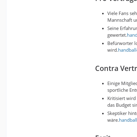
Viele Fans seh
Mannschaft un
Seine Erfahrun
gewertet.
hand
Befürworter l
wird.
handball
Contra Vert
Einige Mitgli
sportliche Ent
Kritisiert wi
das Budget sin
Skeptiker hin
wäre.
handbal