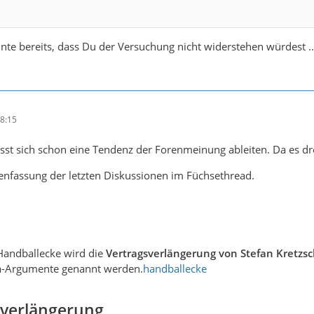
tefan Kretzschmar bei den Füchsen Berlin bleibt vorerst unklar, 
ünschen sich Kretzschmar und Siewert, ihre Arbeit fortzusetzen –
ahnte bereits, dass Du der Versuchung nicht widerstehen würdest .
tagesspiegel+3
w.handball-world.news/artikel/fuechs…en-sinn-1141301
w.tagesspiegel.de/berlin/handbal…n-14235017.html
w.bild.de/sport/mehr-spo…4413a513d76ff83
8:15
w.bild.de/sport/mehr-spo…dc6ba5d53cb08f9
sst sich schon eine Tendenz der Forenmeinung ableiten. Da es dr
.morgenpost.de/sport/article4…gerade-hat.html
fassung der letzten Diskussionen im Füchsethread.
w.handball-world.news/artikel/auslau…siewert-1142232
w.handball-world.news/artikel/zukunf…-hektik-1140103
ortbild.bild.de/sportmix/handb…6fbb97dca47a832
ww.instagram.com/p/DNUnNo9qQRE/
w.sport.de/news/ne7544453…st-nichts-dran/
andballecke wird die
Vertragsverlängerung von Stefan Kretzs
ra-Argumente genannt werden.
handballecke
sverlängerung