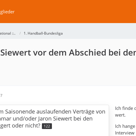
glieder
ational ::..
1. Handball-Bundesliga
 Siewert vor dem Abschied bei de
07
Ich finde
m Saisonende auslaufenden Verträge von
wert.
hmar und/oder Jaron Siewert bei den
gert oder nicht?
Ich hange
122
Interview