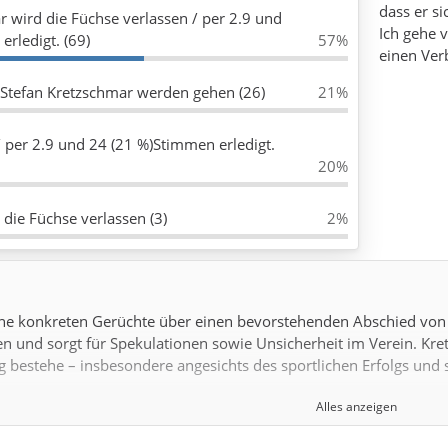
dass er si
r wird die Füchse verlassen / per 2.9 und
Ich gehe 
rledigt. (69)
57%
einen Ver
 Stefan Kretzschmar werden gehen (26)
21%
/ per 2.9 und 24 (21 %)Stimmen erledigt.
20%
 die Füchse verlassen (3)
2%
eine konkreten Gerüchte über einen bevorstehenden Abschied von 
en und sorgt für Spekulationen sowie Unsicherheit im Verein. Kretz
g bestehe – insbesondere angesichts des sportlichen Erfolgs un
Alles anzeigen
und Hintergründe