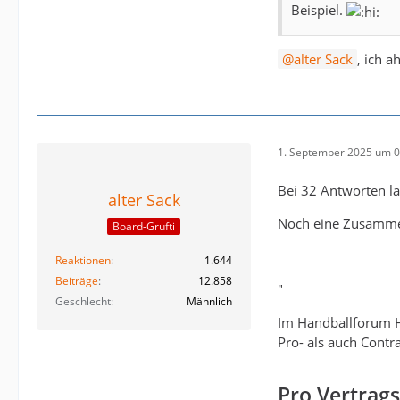
Beispiel.
Die Zukunft von S
nicht. Vielmehr w
alter Sack
, ich 
noch ausstehend.
https://ww
https://ww
https://ww
1. September 2025 um 0
https://ww
Bei 32 Antworten lä
alter Sack
https://www
Noch eine Zusammen
https://ww
Board-Grufti
https://ww
Reaktionen
1.644
https://sp
Beiträge
12.858
"
https://w
Geschlecht
Männlich
https://ww
Im Handballforum H
Pro- als auch Cont
Pro Vertrag