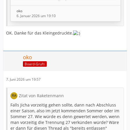
Welchen Trainer trifft es als nächstes? Einen klaren
oko
Kandidaten dafür, gibt es aktuell nicht
6. Januar 2026 um 19:10
OK. Danke für das Kleingedruckte.
oko
Board-Grufti
7. Juni 2026 um 19:57
Zitat von Raketenmann
Falls Jicha vorzeitig gehen sollte, dann nach Abschluss
einer Saison, also im jetzt kommenden Sommer oder im
Sommer 27. Wie würde es denn gewertet werden, wenn
man vorzeitig die Trennung 27 verkünden würde? Wäre
er dann für diesen Thread als "bereits entlassen"