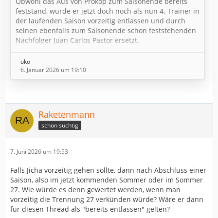
Obwohl das Aus von Prokop zum Saisonende bereits
feststand, wurde er jetzt doch noch als nun 4. Trainer in
der laufenden Saison vorzeitig entlassen und durch
seinen ebenfalls zum Saisonende schon feststehenden
Nachfolger Juan Carlos Pastor ersetzt.
Welchen Trainer trifft es als nächstes? Einen klaren
oko
Kandidaten dafür, gibt es aktuell nicht
6. Januar 2026 um 19:10
Raketenmann
schon süchtig
7. Juni 2026 um 19:53
Falls Jicha vorzeitig gehen sollte, dann nach Abschluss einer
Saison, also im jetzt kommenden Sommer oder im Sommer
27. Wie würde es denn gewertet werden, wenn man
vorzeitig die Trennung 27 verkünden würde? Wäre er dann
für diesen Thread als "bereits entlassen" gelten?