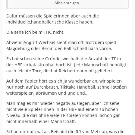
Alles anzeigen
Vorlagen zeigt, dass sie lieber selbst was macht.
Feldtore sind für eine Zielspielerin normal. Im
Dafür müssen die Spielerinnen aber auch die
Gegensatz zu bspw. Kühne spielt sie jeden Angriff und
individuelle,handballerische Klasse haben.
kann sich in der Abwehr ausruhen. Und wie ich es
öfters schrieb: Was die ganzen Wechsel im Rückzug
Die sehe ich beim THC nicht.
oder Tempospiel kosten, darüber gibt es leider keine
Abwehr-Angriff Wechsel sieht man oft, trotzdem spielt
Statistik.
Magdeburg oder Berlin den Ball schnell nach vorne.
Nebenbei halte ich es für ein Gerücht, dass sie es
Es hat schon seine Gründe, weshalb die Anzahl der TF in
alleine macht. Aizawa und der Kreis unterstützen sie
der HBF so katastrophal hoch ist. Jede Mannschaft benötigt
sicher etwas. Für alleine fehlen ihr die schnelle Beine.
auch leichte Tore, die hat Reichert dann oft geliefert.
Es wird interessant wie es für sie in Bistrita läuft. Insb.
ob sie weiter nicht verteidigen muss. Bzw. ob sich eine
Auf dem Papier hört es sich ja wunderbar an, wir spielen
CL-Mannschaft das leisten kann.
nur noch auf Durchbruch, Tikitaka Handball, schnell stoßen
weiterspielen, abräumen und und und...
Bei der HBF reden wir über eine Liga, wo man mit einer
soliden Defensive und einem Tempospiel Meister
Man mag es mir wieder negativ auslegen, aber ich sehe
werden konnte. Beides hat der THC nicht. Was auch an
nicht viele Spielerinnen in der HBF auf einem so hohen
den Abwehr-Angriff-Wechseln liegt. Aus meiner Sicht
Niveau, die das ohne viele TF spielen können. Schon gar
hat Müller bei den Transfers auf diese Punkte geachtet.
nicht innerhalb einer Mannschaft.
Man benötigt niemanden, der 15 Buden macht, wenn
man besser verteidigt und mehr einfachere Tore macht.
Schau dir nur mal als Beispiel die RR von Metz an, was die