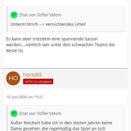
schwächer
schwächer
schwächer
Zitat von Stifler'sMom
schwächer
schwächer
Unterm Strich --> vernichtendes Urteil
gleich schwach
schwächer
Es kann aber trotzdem eine spannende Saison
gleich schwach
werden,...nämlich wer unter den schwachen Teams die
Beste ist.
horst65
nicht zu stoppen
10. Juni 2026 um 15:22
Zitat von Stifler'sMom
Außer Reichert habe ich in den letzten Jahren keine
Dame gesehen, die regelmäßig das Spiel an sich