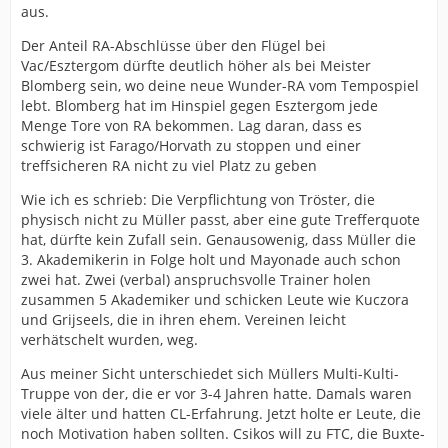
aus.
Der Anteil RA-Abschlüsse über den Flügel bei
Vac/Esztergom dürfte deutlich höher als bei Meister
Blomberg sein, wo deine neue Wunder-RA vom Tempospiel
lebt. Blomberg hat im Hinspiel gegen Esztergom jede
Menge Tore von RA bekommen. Lag daran, dass es
schwierig ist Farago/Horvath zu stoppen und einer
treffsicheren RA nicht zu viel Platz zu geben
Wie ich es schrieb: Die Verpflichtung von Tröster, die
physisch nicht zu Müller passt, aber eine gute Trefferquote
hat, dürfte kein Zufall sein. Genausowenig, dass Müller die
3. Akademikerin in Folge holt und Mayonade auch schon
zwei hat. Zwei (verbal) anspruchsvolle Trainer holen
zusammen 5 Akademiker und schicken Leute wie Kuczora
und Grijseels, die in ihren ehem. Vereinen leicht
verhätschelt wurden, weg.
Aus meiner Sicht unterschiedet sich Müllers Multi-Kulti-
Truppe von der, die er vor 3-4 Jahren hatte. Damals waren
viele älter und hatten CL-Erfahrung. Jetzt holte er Leute, die
noch Motivation haben sollten. Csikos will zu FTC, die Buxte-