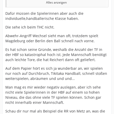
Alles anzeigen
Vorlagen zeigt, dass sie lieber selbst was macht.
Feldtore sind für eine Zielspielerin normal. Im
Dafür müssen die Spielerinnen aber auch die
Gegensatz zu bspw. Kühne spielt sie jeden Angriff und
individuelle,handballerische Klasse haben.
kann sich in der Abwehr ausruhen. Und wie ich es
öfters schrieb: Was die ganzen Wechsel im Rückzug
Die sehe ich beim THC nicht.
oder Tempospiel kosten, darüber gibt es leider keine
Abwehr-Angriff Wechsel sieht man oft, trotzdem spielt
Statistik.
Magdeburg oder Berlin den Ball schnell nach vorne.
Nebenbei halte ich es für ein Gerücht, dass sie es
Es hat schon seine Gründe, weshalb die Anzahl der TF in
alleine macht. Aizawa und der Kreis unterstützen sie
der HBF so katastrophal hoch ist. Jede Mannschaft benötigt
sicher etwas. Für alleine fehlen ihr die schnelle Beine.
auch leichte Tore, die hat Reichert dann oft geliefert.
Es wird interessant wie es für sie in Bistrita läuft. Insb.
ob sie weiter nicht verteidigen muss. Bzw. ob sich eine
Auf dem Papier hört es sich ja wunderbar an, wir spielen
CL-Mannschaft das leisten kann.
nur noch auf Durchbruch, Tikitaka Handball, schnell stoßen
weiterspielen, abräumen und und und...
Bei der HBF reden wir über eine Liga, wo man mit einer
soliden Defensive und einem Tempospiel Meister
Man mag es mir wieder negativ auslegen, aber ich sehe
werden konnte. Beides hat der THC nicht. Was auch an
nicht viele Spielerinnen in der HBF auf einem so hohen
den Abwehr-Angriff-Wechseln liegt. Aus meiner Sicht
Niveau, die das ohne viele TF spielen können. Schon gar
hat Müller bei den Transfers auf diese Punkte geachtet.
nicht innerhalb einer Mannschaft.
Man benötigt niemanden, der 15 Buden macht, wenn
man besser verteidigt und mehr einfachere Tore macht.
Schau dir nur mal als Beispiel die RR von Metz an, was die