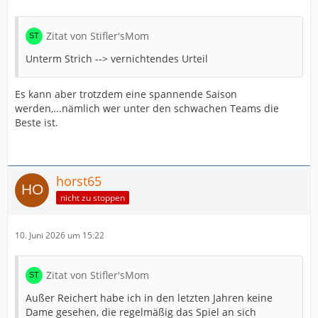
schwächer
schwächer
schwächer
Zitat von Stifler'sMom
schwächer
schwächer
Unterm Strich --> vernichtendes Urteil
gleich schwach
schwächer
Es kann aber trotzdem eine spannende Saison
gleich schwach
werden,...nämlich wer unter den schwachen Teams die
Beste ist.
horst65
nicht zu stoppen
10. Juni 2026 um 15:22
Zitat von Stifler'sMom
Außer Reichert habe ich in den letzten Jahren keine
Dame gesehen, die regelmäßig das Spiel an sich