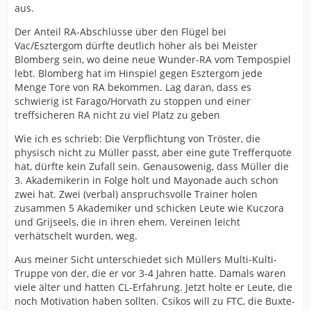
aus.
Der Anteil RA-Abschlüsse über den Flügel bei
Vac/Esztergom dürfte deutlich höher als bei Meister
Blomberg sein, wo deine neue Wunder-RA vom Tempospiel
lebt. Blomberg hat im Hinspiel gegen Esztergom jede
Menge Tore von RA bekommen. Lag daran, dass es
schwierig ist Farago/Horvath zu stoppen und einer
treffsicheren RA nicht zu viel Platz zu geben
Wie ich es schrieb: Die Verpflichtung von Tröster, die
physisch nicht zu Müller passt, aber eine gute Trefferquote
hat, dürfte kein Zufall sein. Genausowenig, dass Müller die
3. Akademikerin in Folge holt und Mayonade auch schon
zwei hat. Zwei (verbal) anspruchsvolle Trainer holen
zusammen 5 Akademiker und schicken Leute wie Kuczora
und Grijseels, die in ihren ehem. Vereinen leicht
verhätschelt wurden, weg.
Aus meiner Sicht unterschiedet sich Müllers Multi-Kulti-
Truppe von der, die er vor 3-4 Jahren hatte. Damals waren
viele älter und hatten CL-Erfahrung. Jetzt holte er Leute, die
noch Motivation haben sollten. Csikos will zu FTC, die Buxte-